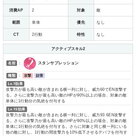
消費AP
2
対象
敵
範囲
単体
優先
なし
CT
2行動
特性
なし
アクティブスキル2
名前
：
スタンサプレッション
種類
：
攻撃
妨害
Lv.1効果
攻撃力が最も高い敵が含まれる横一列に対し、威力60でEN攻撃す
る。さらに攻撃力が最も高い敵のHPが90%以上の場合、対象の敵
単体に1行動分の気絶を付与する
Lv.15効果
攻撃力が最も高い敵が含まれる横一列に対し、威力93.6EN攻撃す
る。さらに攻撃力が最も高い敵のHPが90%以上の場合、対象の敵
単体に1行動分の気絶を付与する。さらに対象と同じ横一列にいる
他の敵に対し、1行動の間攻撃力を10%低下させるデバフを付与す