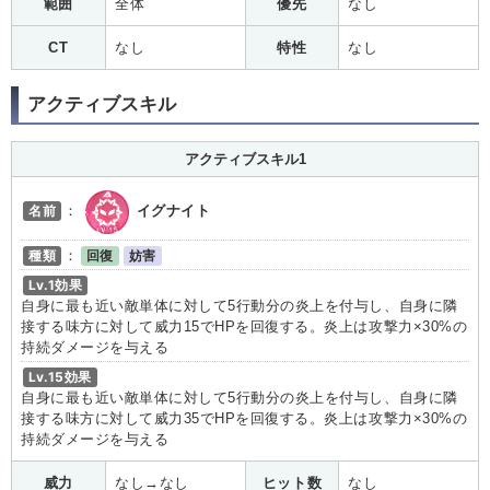
範囲
全体
優先
なし
CT
なし
特性
なし
アクティブスキル
アクティブスキル1
名前
：
イグナイト
種類
：
回復
妨害
Lv.1効果
自身に最も近い敵単体に対して5行動分の炎上を付与し、自身に隣
接する味方に対して威力15でHPを回復する。炎上は攻撃力×30%の
持続ダメージを与える
Lv.15効果
自身に最も近い敵単体に対して5行動分の炎上を付与し、自身に隣
接する味方に対して威力35でHPを回復する。炎上は攻撃力×30%の
持続ダメージを与える
威力
なし→なし
ヒット数
なし