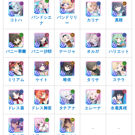
バンドシエ
バンドリリ
コトハ
カリナ
真桜
ナ
ー
バニー翠蘭
バニー沙耶
ナージャ
オルガ
ハリエット
ミリアム
ケイト
唯依
タリサ
ステラ
ドレス葵
ドレス舞亜
タチアナ
エレーナ
水着真桜
-
-