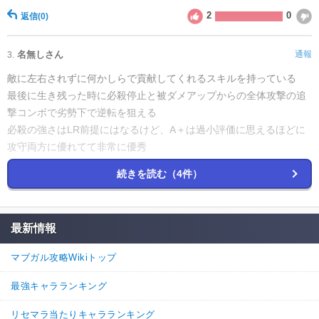
2
0
返信
(0)
名無しさん
通報
3.
敵に左右されずに何かしらで貢献してくれるスキルを持っている
最後に生き残った時に必殺停止と被ダメアップからの全体攻撃の追
撃コンボで劣勢下で逆転を狙える
必殺の強さはLR前提にはなるけど、A＋は過小評価に思えるほどに
攻守両方に優れてて非常に優秀
3
0
返信
(0)
続きを読む（4件）
名無しさん
通報
2.
最新情報
今10連チケでちゆると七彩当てたんたがこの2人条件付きだが強く
ね？
マブガル攻略Wikiトップ
七彩EXが全体凍結って1ターン確実に動き止めるやん
単騎攻撃しかいないからちゆるの毒付与で2体以上確実に落とせそう
最強キャラランキング
1
0
返信
(0)
リセマラ当たりキャラランキング