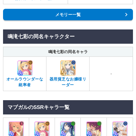
メモリー一覧
鳴滝七彩の同名キャラクター
鳴滝七彩の同名キャラ
-
オールラウンダーな
器用貧乏なお嬢様リ
統率者
ーダー
マブガルのSSRキャラ一覧