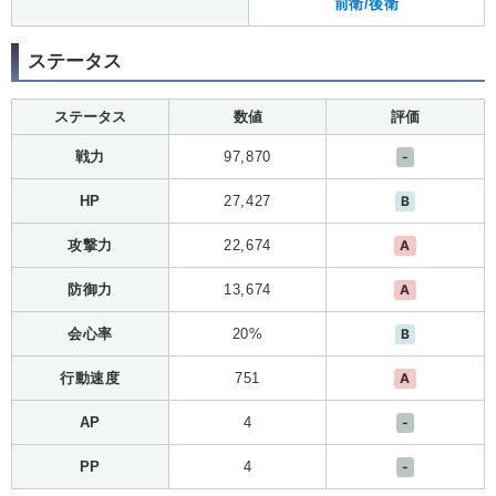
前衛/後衛
ステータス
ステータス
数値
評価
戦力
97,870
-
HP
27,427
B
攻撃力
22,674
A
防御力
13,674
A
会心率
20%
B
行動速度
751
A
AP
4
-
PP
4
-