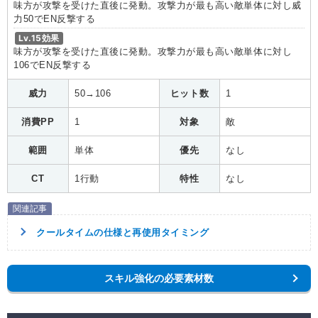
味方が攻撃を受けた直後に発動。攻撃力が最も高い敵単体に対し威
力50でEN反撃する
Lv.15効果
味方が攻撃を受けた直後に発動。攻撃力が最も高い敵単体に対し
106でEN反撃する
威力
50→106
ヒット数
1
消費PP
1
対象
敵
範囲
単体
優先
なし
CT
1行動
特性
なし
クールタイムの仕様と再使用タイミング
スキル強化の必要素材数