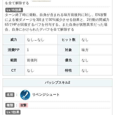
を全て解除する
Lv.15効果
ターン終了時に発動。自身が含まれる味方前後列に対し、EN攻撃
による被ダメージを3回まで30%減少させる効果と、2行動の間威力
65でHPが回復するバフを付与する。また自身が状態異常だった場
合、自身にかけられたデバフを全て解除する
威力
なし→なし
ヒット数
なし
消費PP
1
対象
味方
範囲
前後列
優先
なし
CT
なし
特性
なし
パッシブスキル2
名前
：
リベンジシュート
種類
：
攻撃
Lv.1効果