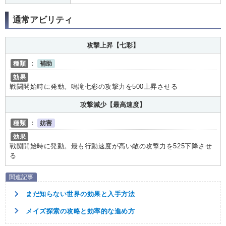
通常アビリティ
攻撃上昇【七彩】
種類
：
補助
効果
戦闘開始時に発動。鳴滝七彩の攻撃力を500上昇させる
攻撃減少【最高速度】
種類
：
妨害
効果
戦闘開始時に発動。最も行動速度が高い敵の攻撃力を525下降させ
る
まだ知らない世界の効果と入手方法
メイズ探索の攻略と効率的な進め方