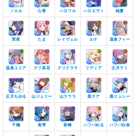
ノエル
心香
ハロフル
ハロエヴィ
純夏
冥夜
たま
レイヴェル
ルナ
温泉フィー
温泉ユリア
クリ泉花
クリクララ
リディア
正月ラミ
正月ちゆる
山ジュリー
山ラウラ
黒テア
黒リュシー
千鶴
美琴
彩峰
ハフバめる
ハフバ白奈