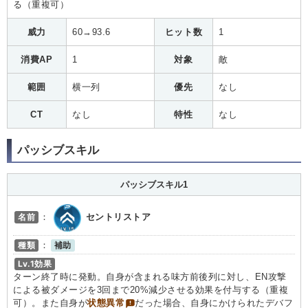
る（重複可）
威力
60→93.6
ヒット数
1
消費AP
1
対象
敵
範囲
横一列
優先
なし
CT
なし
特性
なし
パッシブスキル
パッシブスキル1
名前
：
セントリストア
種類
：
補助
Lv.1効果
ターン終了時に発動。自身が含まれる味方前後列に対し、EN攻撃
による被ダメージを3回まで20%減少させる効果を付与する（重複
可）。また自身が
状態異常
だった場合、自身にかけられたデバフ