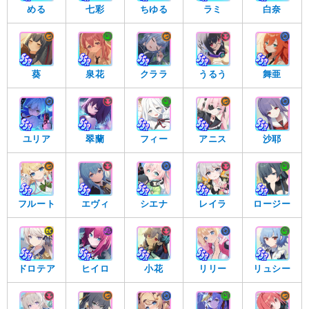
める
七彩
ちゆる
ラミ
白奈
葵
泉花
クララ
うるう
舞亜
ユリア
翠蘭
フィー
アニス
沙耶
フルート
エヴィ
シエナ
レイラ
ロージー
ドロテア
ヒイロ
小花
リリー
リュシー