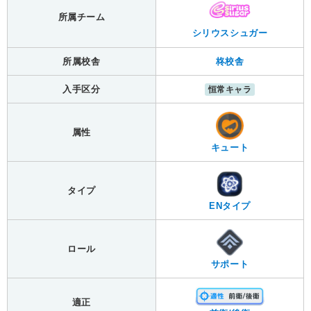
所属チーム
シリウスシュガー
所属校舎
柊校舎
入手区分
恒常キャラ
属性
キュート
タイプ
ENタイプ
ロール
サポート
適正