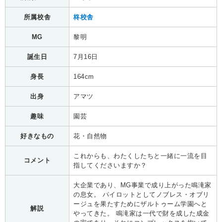
所属校舎
柊校舎
MG
黎明
誕生日
7月16日
身長
164cm
出身
アマツ
趣味
園芸
好きなもの
花・自然物
これからも、わたくしたちと一緒に一流を目
コメント
指してくださいますか？
大企業であり、MG事業で成り上がった鳴滝家
の息女。 パイロットとしてノブレス・オブリ
ージュを果たすためにザルトゥーム学園へと
解説
やってきた。 鳴滝家は一代で財を成した成金