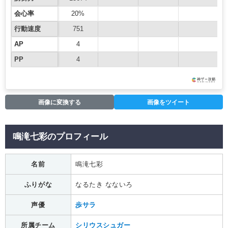
会心率
20%
行動速度
751
AP
4
PP
4
画像に変換する
画像をツイート
鳴滝七彩のプロフィール
名前
鳴滝七彩
ふりがな
なるたき なないろ
声優
歩サラ
所属チーム
シリウスシュガー