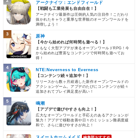
2
アークナイツ：エンドフィールド
【戦闘も工業発展も自由自在！】
アークナイツ最新作は圧倒的人気の注目作！こだわり
抜かれたキャラと重厚な世界観のオープンワールドを
満喫しよう！
3
原神
【今から始めれば何時間も遊べる！】
まもなく大型アプデが来るオープンワールドRPG！今
から始めれば豊富なコンテンツで何時間も遊べてお
得！
4
NTE:Neverness to Everness
【コンテンツ続々追加中！】
リリースから数ヶ月経過した新作オープンワールドの
アクションゲーム。アプデのたびにコンテンツが続々
追加されてプレイ満足度が高い！
5
鳴潮
【アプデで遊びやすさも向上！】
広大なオープンワールドと手応えのあるアクションが
魅力！アプデで移動改善や日々のミッション難易度緩
和で、さらに遊びやすさが向上！
スイートホームメイド
編集部おすすめ