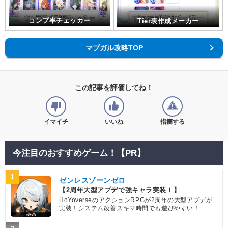
コンプ率チェッカー
Tier表作成メーカー
マブガル攻略TOP
この記事を評価してね！
イマイチ
いいね
指摘する
今注目のおすすめゲーム！【PR】
1
ゼンレスゾーンゼロ
【2周年大型アプデで強キャラ実装！】
HoYoverseのアクションRPGが2周年の大型アプデが
実装！システム改善スキマ時間でも遊びやすい！