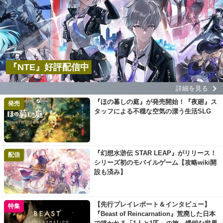
『NTE』好評配信中
詳細を見る
『ほの暮しの庭』が発売開始！『夜廻』ス
発売
タッフによる不穏な空気の漂う生活SLG
『幻想水滸伝 STAR LEAP』がリリース！
配信
シリーズ初のモバイルゲーム【攻略wiki開
設も済み】
【先行プレイレポート＆インタビュー】
特集
『Beast of Reincarnation』荒廃した日本