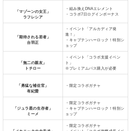
・組み換えDNAエレメント
「マゾーンの女王」
・コラボ7日ログインボーナス
ラフレシア
・イベント「アルカディア発
進！」
「期待される若者」
・キャプテンハーロック！特別シ
台羽正
ョップ
・イベント「コラボ支援イベン
「無二の親友」
ト」
トチロー
※プレミアムパス購入が必要
「勇猛な補佐官」
・限定コラボガチャ
有紀螢
・限定コラボガチャ
「ジュラ星の生存者」
・キャプテンハーロック！特別シ
ミーメ
ョップ
・限定コラボガチャ