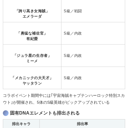
「誇り高き女海賊」
S級／戦闘
エメラーダ
「勇猛な補佐官」
S級／内政
有紀螢
「ジュラ星の生存者」
S級／内政
ミーメ
「メカニックの大天才」
S級／内政
ヤッタラン
コラボイベント期間中には｢宇宙海賊キャプテンハーロック特別スカ
ウト｣が開催され、5体のS級英雄がピックアップされている
固有DNAエレメントも排出される
排出キャラ
排出率