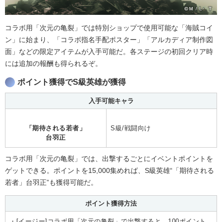
コラボ用「次元の亀裂」では特別ショップで使用可能な「海賊コイ
ン」に始まり、「コラボ指名手配ポスター」「アルカディア制作図
面」などの限定アイテムが入手可能だ。各ステージの初回クリア時
には追加の報酬も得られるぞ。
ポイント獲得でS級英雄が獲得
入手可能キャラ
「期待される若者」
S級/戦闘向け
台羽正
コラボ用「次元の亀裂」では、出撃するごとにイベントポイントを
ゲットできる。ポイントを15,000集めれば、S級英雄“「期待される
若者」台羽正”も獲得可能だ。
ポイント獲得方法
・[イージー]コラボ用「次元の亀裂」で出撃すると、100ポイント