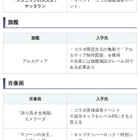
「メカニックの大天才」
・イベント「コラボ旗艦成長イベ
ヤッタラン
ント」
旗艦
旗艦
入手先
・コラボ限定次元の亀裂で「アル
カディア制作図面」を獲得
アルカディア
※生産には旗艦施設がレベル10で
ある必要あり
肖像画
肖像画
入手先
・コラボ英雄成長イベント
「誇り高き女海賊」
※該当キャラをレベル65にすると
エメラーダ
貰える
「マゾーンの女王」
・キャプテンハーロック！特別シ