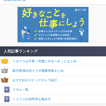
人気記事ランキング
リセマラは不要！序盤にやるべきことまとめ
1
銀河英雄伝説コラボ開催情報まとめ
2
おすすめのエピックキャラ紹介
3
4
スキル一覧
5
トニウムの効率的な集め方