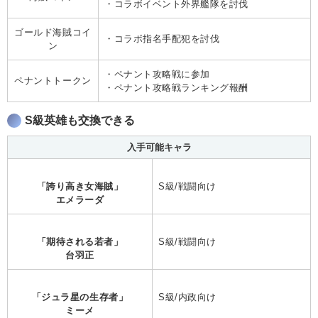
・コラボイベント外界艦隊を討伐
ゴールド海賊コイ
・コラボ指名手配犯を討伐
ン
・ペナント攻略戦に参加
ペナントトークン
・ペナント攻略戦ランキング報酬
S級英雄も交換できる
入手可能キャラ
「誇り高き女海賊」
S級/戦闘向け
エメラーダ
「期待される若者」
S級/戦闘向け
台羽正
「ジュラ星の生存者」
S級/内政向け
ミーメ