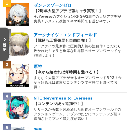
1
ゼンレスゾーンゼロ
【2周年大型アプデで強キャラ実装！】
HoYoverseのアクションRPGが2周年の大型アプデが
実装！システム改善スキマ時間でも遊びやすい！
2
アークナイツ：エンドフィールド
【戦闘も工業発展も自由自在！】
目次を開く
アークナイツ最新作は圧倒的人気の注目作！こだわり
抜かれたキャラと重厚な世界観のオープンワールドを
満喫しよう！
3
原神
【今から始めれば何時間も遊べる！】
まもなく大型アプデが来るオープンワールドRPG！今
から始めれば豊富なコンテンツで何時間も遊べてお
得！
4
NTE:Neverness to Everness
【コンテンツ続々追加中！】
リリースから数ヶ月経過した新作オープンワールドの
アクションゲーム。アプデのたびにコンテンツが続々
追加されてプレイ満足度が高い！
5
鳴潮