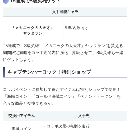
T5達成でS級英雄ゲット
入手可能キャラ
「メカニックの大天才」
S級/内政向け
ヤッタラン
T5達成で、S級英雄“「メカニックの大天才」ヤッタラン”を貰える。
期間限定旗艦をコラボ期間内に強化・昇級させて、S級英雄も一緒
にゲットしよう。
キャプテンハーロック！特別ショップ
コラボイベントに参加して得たアイテムは特別ショップで使用！
「海賊コイン」「ゴールド海賊コイン」「ペナントトークン」を
色々な商品と交換できるぞ。
交換用アイテム
入手先
・コラボ次元の亀裂を進行
海賊コイン