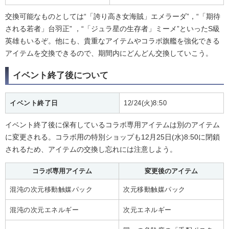
交換可能なものとしては“「誇り高き女海賊」エメラーダ”，“「期待
される若者」台羽正” ，“「ジュラ星の生存者」ミーメ”といったS級
英雄もいるぞ。他にも、貴重なアイテムやコラボ旗艦を強化できる
アイテムを交換できるので、期間内にどんどん交換していこう。
イベント終了後について
イベント終了日
12/24(火)8:50
イベント終了後に保有しているコラボ専用アイテムは別のアイテム
に変更される。コラボ用の特別ショップも12月25日(水)8:50に閉鎖
されるため、アイテムの交換し忘れには注意しよう。
コラボ専用アイテム
変更後のアイテム
混沌の次元移動触媒パック
次元移動触媒パック
混沌の次元エネルギー
次元エネルギー