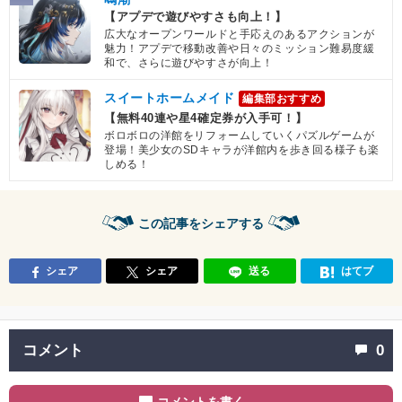
【アプデで遊びやすさも向上！】
広大なオープンワールドと手応えのあるアクションが
魅力！アプデで移動改善や日々のミッション難易度緩
和で、さらに遊びやすさが向上！
スイートホームメイド
編集部おすすめ
【無料40連や星4確定券が入手可！】
ボロボロの洋館をリフォームしていくパズルゲームが
登場！美少女のSDキャラが洋館内を歩き回る様子も楽
しめる！
この記事をシェアする
シェア
シェア
送る
はてブ
コメント
0