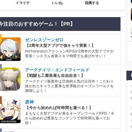
イマイチ
いいね
指摘する
今注目のおすすめゲーム！【PR】
ゼンレスゾーンゼロ
【2周年大型アプデで強キャラ実装！】
HoYoverseのアクションRPGが2周年の大型アプデが
実装！システム改善スキマ時間でも遊びやすい！
アークナイツ：エンドフィールド
【戦闘も工業発展も自由自在！】
アークナイツ最新作は圧倒的人気の注目作！こだわり
抜かれたキャラと重厚な世界観のオープンワールドを
満喫しよう！
原神
【今から始めれば何時間も遊べる！】
まもなく大型アプデが来るオープンワールドRPG！今
から始めれば豊富なコンテンツで何時間も遊べてお
得！