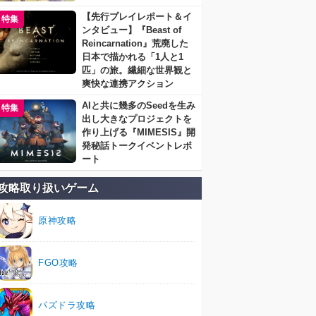
【先行プレイレポート＆イ
特集
ンタビュー】『Beast of
Reincarnation』荒廃した
日本で描かれる「1人と1
匹」の旅。繊細な世界観と
爽快な連携アクション
AIと共に幾多のSeedを生み
特集
出し大きなプロジェクトを
作り上げる『MIMESIS』開
発秘話トークイベントレポ
ート
攻略取り扱いゲーム
原神攻略
FGO攻略
パズドラ攻略