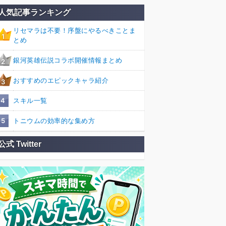
人気記事ランキング
リセマラは不要！序盤にやるべきことま
1
とめ
銀河英雄伝説コラボ開催情報まとめ
2
おすすめのエピックキャラ紹介
3
4
スキル一覧
5
トニウムの効率的な集め方
公式 Twitter