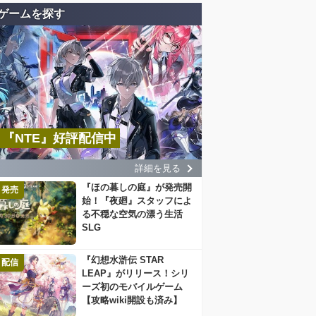
ゲームを探す
『NTE』好評配信中
詳細を見る
『ほの暮しの庭』が発売開
発売
始！『夜廻』スタッフによ
る不穏な空気の漂う生活
SLG
『幻想水滸伝 STAR
配信
LEAP』がリリース！シリ
ーズ初のモバイルゲーム
【攻略wiki開設も済み】