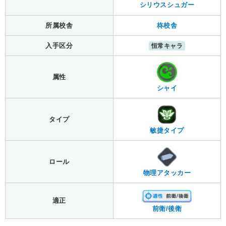
シリウスシュガー
所属校舎
柊校舎
入手区分
恒常キャラ
属性
シャイ
タイプ
敏捷タイプ
ロール
物理アタッカー
適正
前衛/後衛