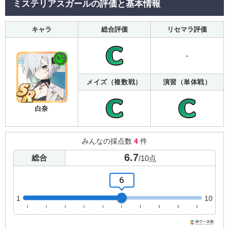
ミステリアスガールの評価と基本情報
キャラ
総合評価
リセマラ評価
-
メイズ（複数戦）
演習（単体戦）
白奈
みんなの採点数
4
件
6.7
総合
/
10
点
6
1
10