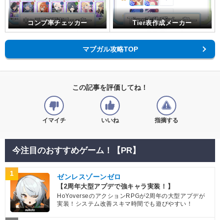
コンプ率チェッカー
Tier表作成メーカー
マブガル攻略TOP
この記事を評価してね！
イマイチ
いいね
指摘する
今注目のおすすめゲーム！【PR】
1
ゼンレスゾーンゼロ
【2周年大型アプデで強キャラ実装！】
HoYoverseのアクションRPGが2周年の大型アプデが
実装！システム改善スキマ時間でも遊びやすい！