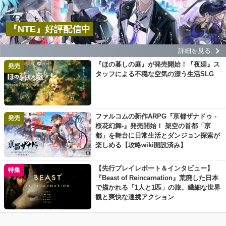
『NTE』好評配信中
詳細を見る
『ほの暮しの庭』が発売開始！『夜廻』ス
発売
タッフによる不穏な空気の漂う生活SLG
ファルコムの新作ARPG『亰都ザナドゥ -
発売
桜花幻舞-』発売開始！ 架空の首都「亰
都」を舞台に日常生活とダンジョン探索が
楽しめる【攻略wiki開設済み】
【先行プレイレポート＆インタビュー】
特集
『Beast of Reincarnation』荒廃した日本
で描かれる「1人と1匹」の旅。繊細な世界
観と爽快な連携アクション