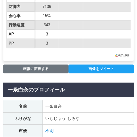
防御力
7106
会心率
15%
行動速度
643
AP
3
PP
3
画像に変換する
画像をツイート
一条白奈のプロフィール
名前
一条白奈
ふりがな
いちじょう しろな
声優
不明