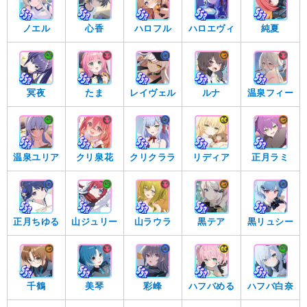
ノエル
心香
ハロフル
ハロエヴィ
純夏
冥夜
たま
レイヴェル
ルナ
温泉フィー
温泉ユリア
クリ泉花
クリクララ
リディア
正月ラミ
正月ちゆる
山ジュリー
山ラウラ
黒テア
黒リュシー
千鶴
美琴
彩峰
ハフバめる
ハフバ白奈