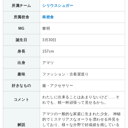
所属チーム
シリウスシュガー
所属校舎
柊校舎
MG
黎明
誕生日
3月30日
身長
157cm
出身
アマツ
趣味
ファッション・古着屋巡り
好きなもの
服・アクセサリー
わたしに出来ることはあまりないけど……そ
コメント
れでも、精一杯頑張って見せるから。
アマツの一般的な家庭に生まれた少女。 神秘
的でミステリアスなオーラを漂わせる外見を
解説
しており、様々な分野で好成績を残している