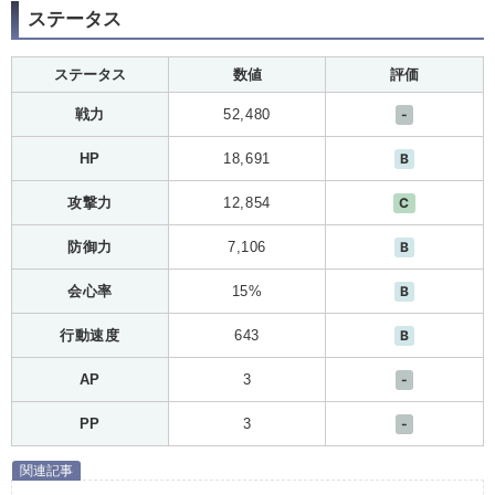
ステータス
ステータス
数値
評価
戦力
52,480
-
HP
18,691
B
攻撃力
12,854
C
防御力
7,106
B
会心率
15%
B
行動速度
643
B
AP
3
-
PP
3
-