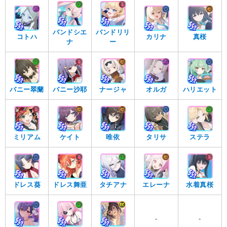
バンドシエ
バンドリリ
コトハ
カリナ
真桜
ナ
ー
バニー翠蘭
バニー沙耶
ナージャ
オルガ
ハリエット
ミリアム
ケイト
唯依
タリサ
ステラ
ドレス葵
ドレス舞亜
タチアナ
エレーナ
水着真桜
-
-