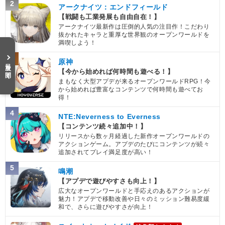
2
アークナイツ：エンドフィールド
【戦闘も工業発展も自由自在！】
アークナイツ最新作は圧倒的人気の注目作！こだわり
抜かれたキャラと重厚な世界観のオープンワールドを
満喫しよう！
3
原神
目次を開く
【今から始めれば何時間も遊べる！】
まもなく大型アプデが来るオープンワールドRPG！今
から始めれば豊富なコンテンツで何時間も遊べてお
得！
4
NTE:Neverness to Everness
【コンテンツ続々追加中！】
リリースから数ヶ月経過した新作オープンワールドの
アクションゲーム。アプデのたびにコンテンツが続々
追加されてプレイ満足度が高い！
5
鳴潮
【アプデで遊びやすさも向上！】
広大なオープンワールドと手応えのあるアクションが
魅力！アプデで移動改善や日々のミッション難易度緩
和で、さらに遊びやすさが向上！