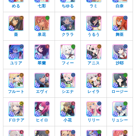
める
七彩
ちゆる
ラミ
白奈
葵
泉花
クララ
うるう
舞亜
ユリア
翠蘭
フィー
アニス
沙耶
フルート
エヴィ
シエナ
レイラ
ロージー
ドロテア
ヒイロ
小花
リリー
リュシー