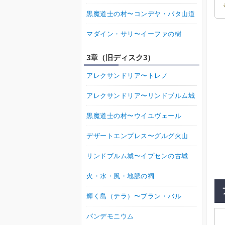
黒魔道士の村〜コンデヤ・パタ山道
マダイン・サリ〜イーファの樹
3章（旧ディスク3）
アレクサンドリア〜トレノ
アレクサンドリア〜リンドブルム城
黒魔道士の村〜ウイユヴェール
デザートエンプレス〜グルグ火山
リンドブルム城〜イプセンの古城
火・水・風・地脈の祠
輝く島（テラ）〜ブラン・バル
パンデモニウム