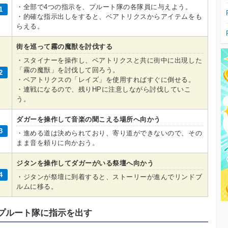
・全部で4つの指示を、プルート隊の各隊員に与えよう。
1
・的確な指示出しをすると、ベアトリクスからアイテムをも
らえる。
街を巡って霧の魔獣を討伐する
・スタイナーを操作し、ベアトリクスと共に街中に出現した
「霧の魔獣」を討伐して回ろう。
2
・ベアトリクスの「レイズ」を使用すればすぐに倒せる。
・連戦になるので、残りHPに注意しながら討伐していこ
う。
ダガーを操作して音楽の聞こえる場所へ向かう
3
・進める道は決められており、寄り道ができないので、その
まま音を頼りに向かおう。
ジタンを操作してダガーがいる祭壇へ向かう
4
・ジタンが祭壇に到着すると、ストーリーが進んでリンドブ
ルムに移る。
プルート隊に指示を出す