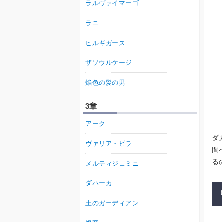
ラルヴァイマーゴ
ラニ
ヒルギガース
ザソウルケージ
焔色の髪の男
3章
アーク
ダ
ヴァリア・ピラ
間
る
メルティジェミニ
ダハーカ
土のガーディアン