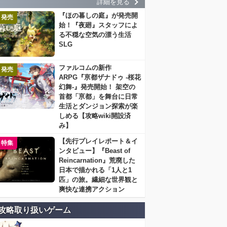
詳細を見る
『ほの暮しの庭』が発売開
発売
始！『夜廻』スタッフによ
る不穏な空気の漂う生活
SLG
ファルコムの新作
発売
ARPG『亰都ザナドゥ -桜花
幻舞-』発売開始！ 架空の
首都「亰都」を舞台に日常
生活とダンジョン探索が楽
しめる【攻略wiki開設済
み】
【先行プレイレポート＆イ
特集
ンタビュー】『Beast of
Reincarnation』荒廃した
日本で描かれる「1人と1
匹」の旅。繊細な世界観と
爽快な連携アクション
攻略取り扱いゲーム