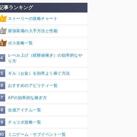
記事ランキング
ストーリーの攻略チャート
1
最強装備の入手方法と性能
2
ボス攻略一覧
3
レベル上げ（経験値稼ぎ）の効率的なや
4
り方
5
ギル（お金）を効率よく稼ぐ方法
6
おすすめのアビリティ一覧
7
APの効率的な稼ぎ方
8
合成アイテム一覧
9
チョコボ攻略一覧
10
ミニゲーム・サブイベント一覧