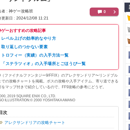
神ゲー攻略班
集者
0
2024/12/08 11:21
終更新日
神ゲーおすすめの攻略記事
レベル上げの効率的なやり方
取り返しのつかない要素
トロフィー（実績）の入手方法一覧
「ステラツィオ」の入手場所とごほうび一覧
F9（ファイナルファンタジー9/FFIX）のアレクサンドリア〜リンドブル
までの攻略チャートを掲載。ボスの攻略や入手アイテム、寄り道できる
所をマップ付きで紹介しているので、FF9攻略の参考にどうぞ。
000, 2019 SQUARE ENIX CO., LTD.
O ILLUSTRATION:© 2000 YOSHITAKA AMANO
目次
アレクサンドリアの攻略チャート