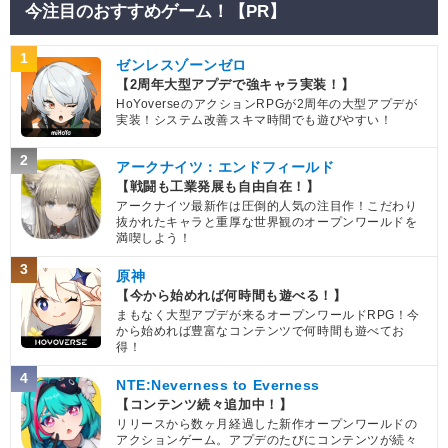
今注目のおすすめゲーム！【PR】
1
ゼンレスゾーンゼロ
【2周年大型アプデで強キャラ実装！】
HoYoverseのアクションRPGが2周年の大型アプデが
実装！システム改善スキマ時間でも遊びやすい！
2
アークナイツ：エンドフィールド
【戦闘も工業発展も自由自在！】
アークナイツ最新作は圧倒的人気の注目作！こだわり
抜かれたキャラと重厚な世界観のオープンワールドを
満喫しよう！
3
原神
【今から始めれば何時間も遊べる！】
まもなく大型アプデが来るオープンワールドRPG！今
から始めれば豊富なコンテンツで何時間も遊べてお
得！
4
NTE:Neverness to Everness
【コンテンツ続々追加中！】
リリースから数ヶ月経過した新作オープンワールドの
アクションゲーム。アプデのたびにコンテンツが続々