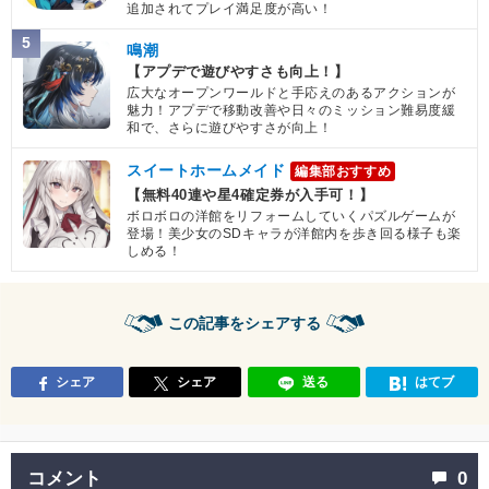
追加されてプレイ満足度が高い！
5
鳴潮
【アプデで遊びやすさも向上！】
広大なオープンワールドと手応えのあるアクションが
魅力！アプデで移動改善や日々のミッション難易度緩
和で、さらに遊びやすさが向上！
スイートホームメイド
編集部おすすめ
【無料40連や星4確定券が入手可！】
ボロボロの洋館をリフォームしていくパズルゲームが
登場！美少女のSDキャラが洋館内を歩き回る様子も楽
しめる！
この記事をシェアする
シェア
シェア
送る
はてブ
コメント
0