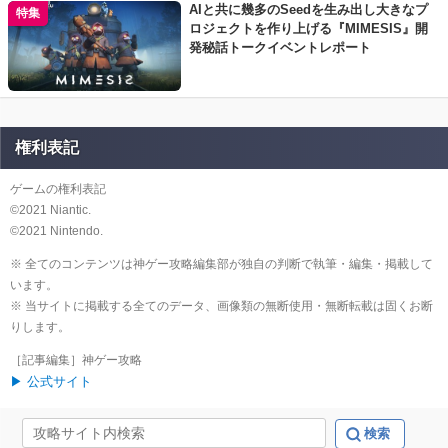
AIと共に幾多のSeedを生み出し大きなプ
特集
ロジェクトを作り上げる『MIMESIS』開
発秘話トークイベントレポート
権利表記
ゲームの権利表記
©️2021 Niantic.
©️2021 Nintendo.
※ 全てのコンテンツは神ゲー攻略編集部が独自の判断で執筆・編集・掲載して
います。
※ 当サイトに掲載する全てのデータ、画像類の無断使用・無断転載は固くお断
りします。
［記事編集］神ゲー攻略
▶ 公式サイト