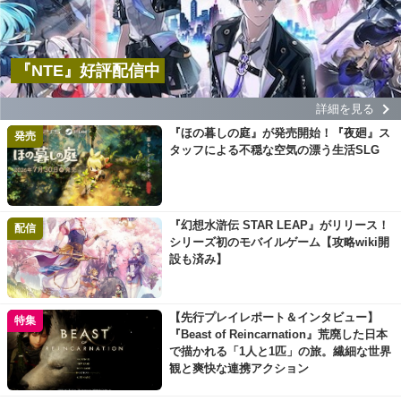
『NTE』好評配信中
詳細を見る
『ほの暮しの庭』が発売開始！『夜廻』ス
発売
タッフによる不穏な空気の漂う生活SLG
『幻想水滸伝 STAR LEAP』がリリース！
配信
シリーズ初のモバイルゲーム【攻略wiki開
設も済み】
【先行プレイレポート＆インタビュー】
特集
『Beast of Reincarnation』荒廃した日本
で描かれる「1人と1匹」の旅。繊細な世界
観と爽快な連携アクション