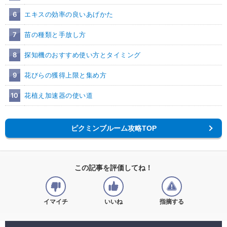
6
エキスの効率の良いあげかた
7
苗の種類と手放し方
8
探知機のおすすめ使い方とタイミング
9
花びらの獲得上限と集め方
10
花植え加速器の使い道
ピクミンブルーム攻略TOP
この記事を評価してね！
イマイチ
いいね
指摘する