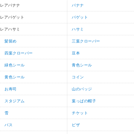
レアバナナ
バナナ
レアバゲット
バゲット
レアハサミ
ハサミ
髪留め
三葉クローバー
四葉クローバー
豆本
緑色シール
青色シール
黄色シール
コイン
お寿司
山のバッジ
スタジアム
葉っぱの帽子
雪
チケット
バス
ピザ