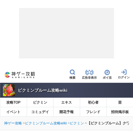
広告非表示
ポイ活
ピクミンブルーム攻略wiki
攻略TOP
ピクミン
エキス
初心者
苗
イベント
コミュデイ
開花予報
フレンド
招待掲示板
神ゲー攻略
ピクミンブルーム攻略wiki
ピクミン
【ピクミンブルーム】クワ