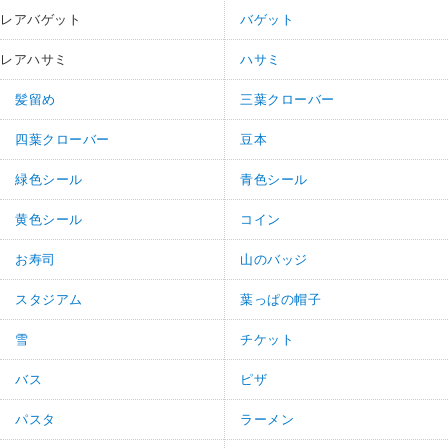
レアバゲット
バゲット
レアハサミ
ハサミ
髪留め
三葉クローバー
四葉クローバー
豆本
緑色シール
青色シール
黄色シール
コイン
お寿司
山のバッジ
スタジアム
葉っぱの帽子
雪
チケット
バス
ピザ
パスタ
ラーメン