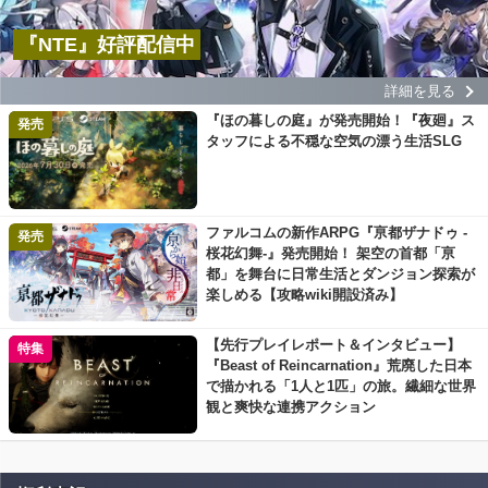
『NTE』好評配信中
詳細を見る
『ほの暮しの庭』が発売開始！『夜廻』ス
発売
タッフによる不穏な空気の漂う生活SLG
ファルコムの新作ARPG『亰都ザナドゥ -
発売
桜花幻舞-』発売開始！ 架空の首都「亰
都」を舞台に日常生活とダンジョン探索が
楽しめる【攻略wiki開設済み】
【先行プレイレポート＆インタビュー】
特集
『Beast of Reincarnation』荒廃した日本
で描かれる「1人と1匹」の旅。繊細な世界
観と爽快な連携アクション