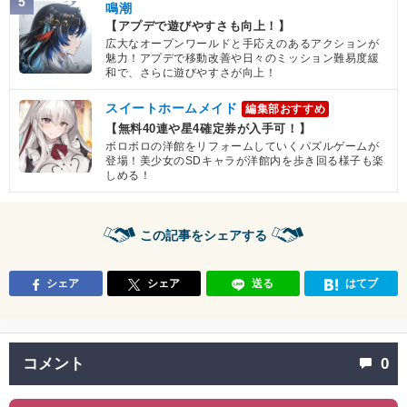
5
鳴潮
【アプデで遊びやすさも向上！】
広大なオープンワールドと手応えのあるアクションが
魅力！アプデで移動改善や日々のミッション難易度緩
和で、さらに遊びやすさが向上！
スイートホームメイド
編集部おすすめ
【無料40連や星4確定券が入手可！】
ボロボロの洋館をリフォームしていくパズルゲームが
登場！美少女のSDキャラが洋館内を歩き回る様子も楽
しめる！
この記事をシェアする
シェア
シェア
送る
はてブ
コメント
0