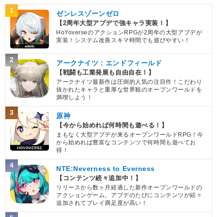
1
ゼンレスゾーンゼロ
【2周年大型アプデで強キャラ実装！】
HoYoverseのアクションRPGが2周年の大型アプデが
実装！システム改善スキマ時間でも遊びやすい！
2
アークナイツ：エンドフィールド
【戦闘も工業発展も自由自在！】
アークナイツ最新作は圧倒的人気の注目作！こだわり
抜かれたキャラと重厚な世界観のオープンワールドを
満喫しよう！
3
原神
【今から始めれば何時間も遊べる！】
まもなく大型アプデが来るオープンワールドRPG！今
から始めれば豊富なコンテンツで何時間も遊べてお
得！
4
NTE:Neverness to Everness
【コンテンツ続々追加中！】
リリースから数ヶ月経過した新作オープンワールドの
アクションゲーム。アプデのたびにコンテンツが続々
追加されてプレイ満足度が高い！