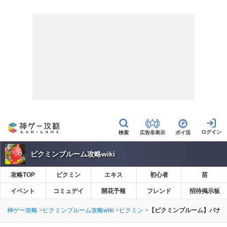
広告非表示
ポイ活
ピクミンブルーム攻略wiki
攻略TOP
ピクミン
エキス
初心者
苗
イベント
コミュデイ
開花予報
フレンド
招待掲示板
神ゲー攻略
ピクミンブルーム攻略wiki
ピクミン
【ピクミンブルーム】バナ