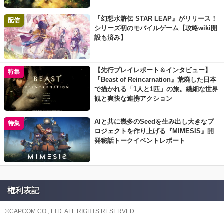
『幻想水滸伝 STAR LEAP』がリリース！
配信
シリーズ初のモバイルゲーム【攻略wiki開
設も済み】
【先行プレイレポート＆インタビュー】
特集
『Beast of Reincarnation』荒廃した日本
で描かれる「1人と1匹」の旅。繊細な世界
観と爽快な連携アクション
AIと共に幾多のSeedを生み出し大きなプ
特集
ロジェクトを作り上げる『MIMESIS』開
発秘話トークイベントレポート
権利表記
©CAPCOM CO., LTD. ALL RIGHTS RESERVED.