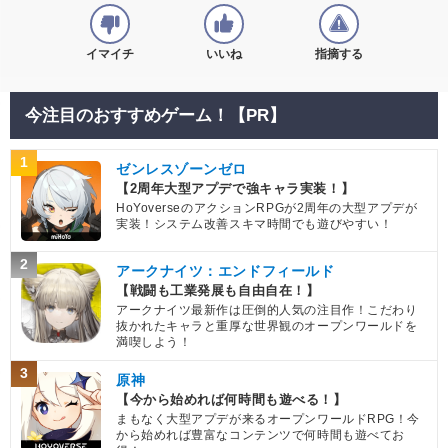
イマイチ
いいね
指摘する
今注目のおすすめゲーム！【PR】
1
ゼンレスゾーンゼロ
【2周年大型アプデで強キャラ実装！】
HoYoverseのアクションRPGが2周年の大型アプデが
実装！システム改善スキマ時間でも遊びやすい！
2
アークナイツ：エンドフィールド
【戦闘も工業発展も自由自在！】
アークナイツ最新作は圧倒的人気の注目作！こだわり
抜かれたキャラと重厚な世界観のオープンワールドを
満喫しよう！
3
原神
【今から始めれば何時間も遊べる！】
まもなく大型アプデが来るオープンワールドRPG！今
から始めれば豊富なコンテンツで何時間も遊べてお