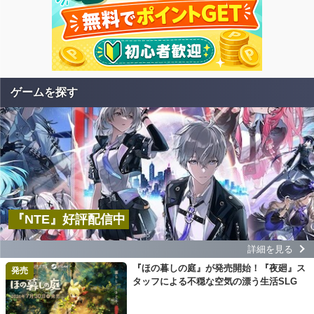
ゲームを探す
『NTE』好評配信中
詳細を見る
『ほの暮しの庭』が発売開始！『夜廻』ス
発売
タッフによる不穏な空気の漂う生活SLG