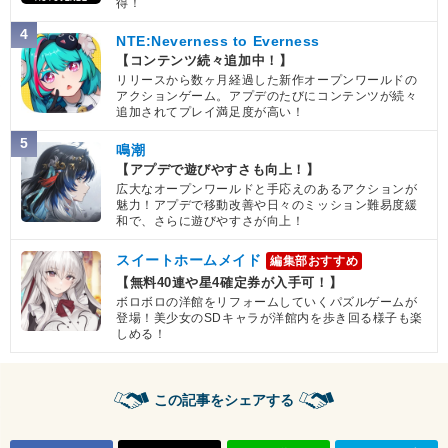
得！
4
NTE:Neverness to Everness
【コンテンツ続々追加中！】
リリースから数ヶ月経過した新作オープンワールドの
アクションゲーム。アプデのたびにコンテンツが続々
追加されてプレイ満足度が高い！
5
鳴潮
【アプデで遊びやすさも向上！】
広大なオープンワールドと手応えのあるアクションが
魅力！アプデで移動改善や日々のミッション難易度緩
和で、さらに遊びやすさが向上！
スイートホームメイド
編集部おすすめ
【無料40連や星4確定券が入手可！】
ボロボロの洋館をリフォームしていくパズルゲームが
登場！美少女のSDキャラが洋館内を歩き回る様子も楽
しめる！
この記事をシェアする