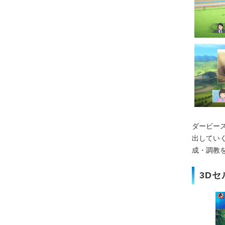
ダービー
出してい
成・調教
3D