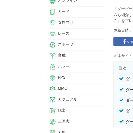
オンライン
「ダービー
カード
ムも紹介し
２」をプレ
女性向け
レース
シ
スポーツ
育成
※ 本サイ
ホラー
目次
FPS
ダ
MMO
ダ
カジュアル
ダ
脱出
ダ
三国志
ダ
人狼