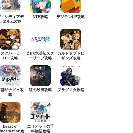
ディシディアデ
NTE攻略
デジモンUP攻略
ュエルム攻略
タスクバーヒー
幻想水滸伝スタ
カルドセプトビ
ロー攻略
ーリープ攻略
ギンズ攻略
亰都ザナドゥ攻
紅の砂漠攻略
プラグマタ攻略
略
beast of
エリオットの千
eincarnation攻
年物語攻略