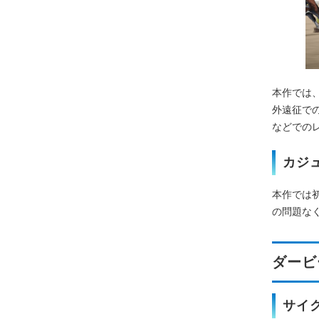
本作では
外遠征で
などでの
カジ
本作では
の問題な
ダービ
サイ