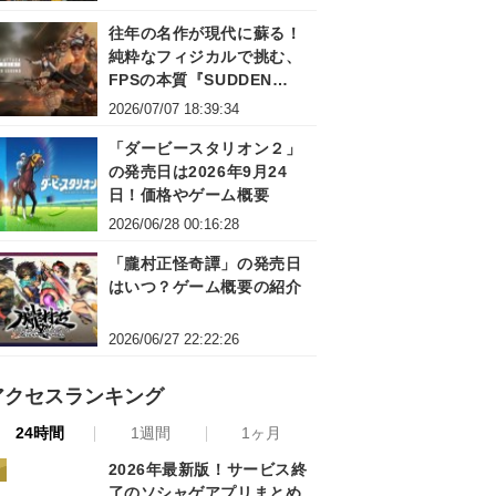
ズ＆『Nintendo Switch 2
往年の名作が現代に蘇る！
Edition』インタビュー
純粋なフィジカルで挑む、
FPSの本質『SUDDEN
ATTACK ZERO POINT』体
2026/07/07 18:39:34
験会＆プレイレポート
「ダービースタリオン２」
の発売日は2026年9月24
日！価格やゲーム概要
2026/06/28 00:16:28
「朧村正怪奇譚」の発売日
はいつ？ゲーム概要の紹介
2026/06/27 22:22:26
アクセスランキング
24時間
1週間
1ヶ月
2026年最新版！サービス終
了のソシャゲアプリまとめ