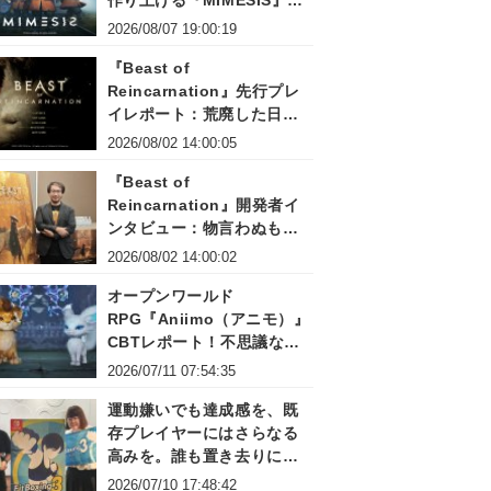
作り上げる『MIMESIS』開
発秘話トークイベントレポ
2026/08/07 19:00:19
ート
『Beast of
Reincarnation』先行プレ
イレポート：荒廃した日本
で描かれる「1人と1匹」の
2026/08/02 14:00:05
旅。繊細な世界観と爽快な
『Beast of
連携アクションの魅力
Reincarnation』開発者イ
ンタビュー：物言わぬもの
同士だからこそ紡げる寂し
2026/08/02 14:00:02
くも温かい旅路
オープンワールド
RPG『Aniimo（アニモ）』
CBTレポート！不思議な生
物アニモとの冒険や調査を
2026/07/11 07:54:35
楽しめる
運動嫌いでも達成感を、既
存プレイヤーにはさらなる
高みを。誰も置き去りにし
ない『Fit Boxing』シリー
2026/07/10 17:48:42