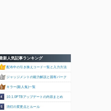
最新人気記事ランキング
配布中の引き換えコード一覧と入力方法
1
ジャッジメントの能力解説と固有パーク
2
キラー(殺人鬼)一覧
3
4
10.1.0PTBアップデートの内容まとめ
5
消灯の変更点とルール