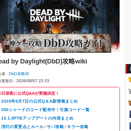
ead by Daylight(DbD)攻略wiki
DbD攻略班
集者
2026/08/07 23:33
終更新日
本日深夜に公式Q&Aが実施決定！
2026年8月7日の公式Q＆A新情報まとめ
300シャードのコード配布中！引換コード一覧
10.1.0PTBアップデートの内容まとめ
消灯の変更点とルール
サバ攻略
キラー攻略
/
/