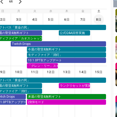
8月
日
月
火
水
木
金
土
2日
3日
4日
5日
6日
7日
8日
フトパス「黄金の民」
週の聖堂&無料ギフト
公式Q&A回答実施
ディファイア「カオスシャッフル」
Twitch Drops
今週の聖堂&無料ギフト
モディファイア「消灯」
10.1.0PTBアップデート
「グレン・リー」スキン実装
9日
10日
11日
12日
13日
14日
15日
フトパス「黄金の民」
週の聖堂&無料ギフト
ランクリセットが実施
ディファイア「消灯」
itch Drops
来週の聖堂&無料ギフト
0.1.0PTBアップデート
2対8モード