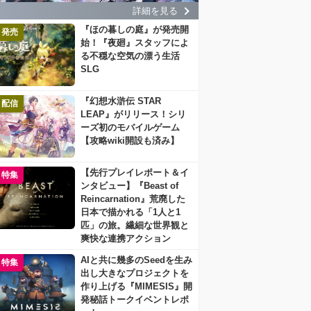
詳細を見る
『ほの暮しの庭』が発売開
発売
始！『夜廻』スタッフによ
る不穏な空気の漂う生活
SLG
『幻想水滸伝 STAR
配信
LEAP』がリリース！シリ
ーズ初のモバイルゲーム
【攻略wiki開設も済み】
【先行プレイレポート＆イ
特集
ンタビュー】『Beast of
Reincarnation』荒廃した
日本で描かれる「1人と1
匹」の旅。繊細な世界観と
爽快な連携アクション
AIと共に幾多のSeedを生み
特集
出し大きなプロジェクトを
作り上げる『MIMESIS』開
発秘話トークイベントレポ