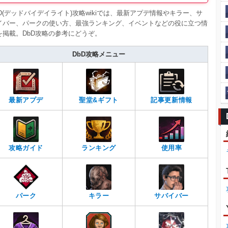
bD(デッドバイデイライト)攻略wikiでは、最新アプデ情報やキラー、サ
イバー、パークの使い方、最強ランキング、イベントなどの役に立つ情
を掲載。DbD攻略の参考にどうぞ。
DbD攻略メニュー
最新アプデ
聖堂&ギフト
記事更新情報
攻略ガイド
ランキング
使用率
パーク
キラー
サバイバー