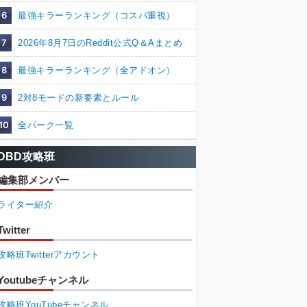
6
最強キラーランキング（コスパ重視）
7
2026年8月7日のReddit公式Q＆Aまとめ
8
最強キラーランキング（全アドオン）
9
2対8モードの新要素とルール
10
全パーク一覧
DBD攻略班
編集部メンバー
ライター紹介
Twitter
攻略班Twitterアカウント
Youtubeチャンネル
攻略班YouTubeチャンネル