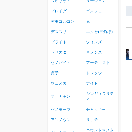
スピリット
リージョン
プレイグ
ゴスフェ
デモゴルゴン
鬼
デススリ
エクセ(三角様)
ブライト
ツインズ
トリスタ
ネメシス
セノバイト
アーティスト
貞子
ドレッジ
ウェスカー
ナイト
シンギュラリテ
マーチャン
ィ
ゼノモーフ
チャッキー
アンノウン
リッチ
ハウンドマスタ