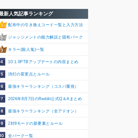
最新人気記事ランキング
配布中の引き換えコード一覧と入力方法
1
ジャッジメントの能力解説と固有パーク
2
キラー(殺人鬼)一覧
3
4
10.1.0PTBアップデートの内容まとめ
5
消灯の変更点とルール
6
最強キラーランキング（コスパ重視）
7
2026年8月7日のReddit公式Q＆Aまとめ
8
最強キラーランキング（全アドオン）
9
2対8モードの新要素とルール
10
全パーク一覧