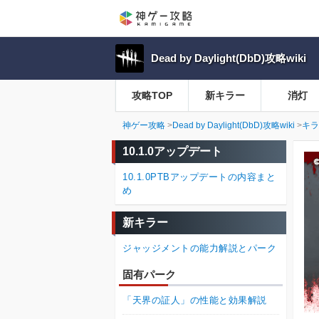
Dead by Daylight(DbD)攻略wiki
攻略TOP
新キラー
消灯
神ゲー攻略
Dead by Daylight(DbD)攻略wiki
キラ
10.1.0アップデート
10.1.0PTBアップデートの内容まと
め
新キラー
ジャッジメントの能力解説とパーク
固有パーク
「天界の証人」の性能と効果解説