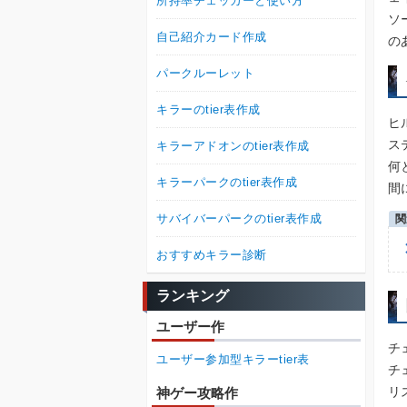
所持率チェッカーと使い方
ソ
自己紹介カード作成
の
パークルーレット
キラーのtier表作成
ヒ
ス
キラーアドオンのtier表作成
何
キラーパークのtier表作成
間
サバイバーパークのtier表作成
おすすめキラー診断
ランキング
ユーザー作
チ
ユーザー参加型キラーtier表
チ
リ
神ゲー攻略作