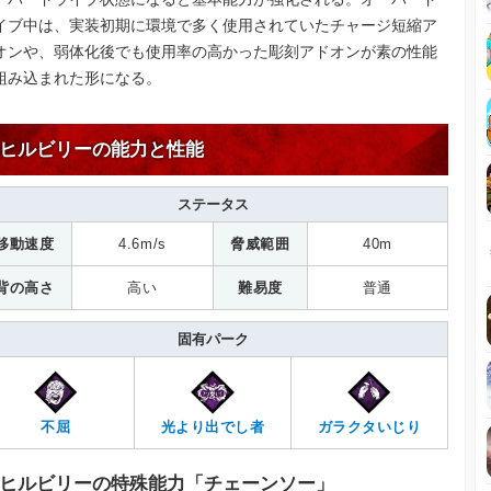
イブ中は、実装初期に環境で多く使用されていたチャージ短縮ア
オンや、弱体化後でも使用率の高かった彫刻アドオンが素の性能
組み込まれた形になる。
ヒルビリーの能力と性能
ステータス
移動速度
4.6m/s
脅威範囲
40m
背の高さ
高い
難易度
普通
固有パーク
不屈
光より出でし者
ガラクタいじり
ヒルビリーの特殊能力「チェーンソー」