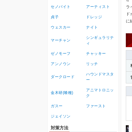
ラ
セノバイト
アーティスト
ド
貞子
ドレッジ
に
ウェスカー
ナイト
シンギュラリテ
マーチャン
ィ
ゼノモーフ
チャッキー
アンノウン
リッチ
ハウンドマスタ
ダークロード
ー
アニマトロニッ
金木研(喰種)
ク
ガスー
ファースト
ジェイソン
対策方法