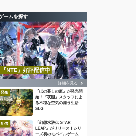
ゲームを探す
『NTE』好評配信中
詳細を見る
『ほの暮しの庭』が発売開
発売
始！『夜廻』スタッフによ
る不穏な空気の漂う生活
SLG
『幻想水滸伝 STAR
配信
LEAP』がリリース！シリ
ーズ初のモバイルゲーム