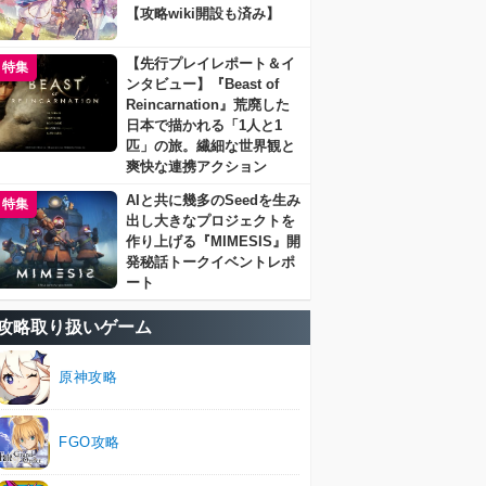
【攻略wiki開設も済み】
【先行プレイレポート＆イ
特集
ンタビュー】『Beast of
Reincarnation』荒廃した
日本で描かれる「1人と1
匹」の旅。繊細な世界観と
爽快な連携アクション
AIと共に幾多のSeedを生み
特集
出し大きなプロジェクトを
作り上げる『MIMESIS』開
発秘話トークイベントレポ
ート
攻略取り扱いゲーム
原神攻略
FGO攻略