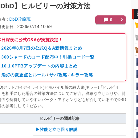
DbD】
ヒルビリーの対策方法
DbD攻略班
集者
0
2026/07/14 10:59
終更新日
本日深夜に公式Q&Aが実施決定！
2026年8月7日の公式Q＆A新情報まとめ
300シャードのコード配布中！引換コード一覧
10.1.0PTBアップデートの内容まとめ
消灯の変更点とルール
サバ攻略
キラー攻略
/
/
BD(デッドバイデイライト)とモバイル版の殺人鬼(キラー)「ヒルビリ
」を相手にした場合の対策方法についてご紹介。詳細な立ち回りや、特
能力や所持していやすいパーク・アドオンなども紹介しているのでDBD
略の参考にしてください。
ヒルビリーの関連記事
▶性能と立ち回り解説