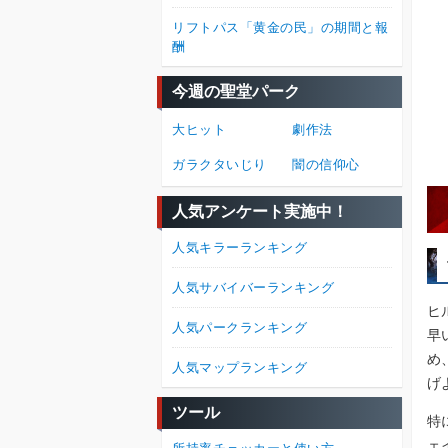
リフトパス「黄金の民」の期間と報
酬
今週の聖堂パーク
大ヒット
劇作法
ガラクタいじり
闇の信仰心
人気アンケート実施中！
人気キラーランキング
人気サバイバーランキング
ヒ
人気パークランキング
早
め
人気マップランキング
げ
ツール
特
ェ