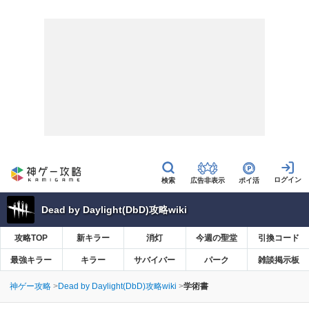
広告非表示
ポイ活
Dead by Daylight(DbD)攻略wiki
攻略TOP
新キラー
消灯
今週の聖堂
引換コード
最強キラー
キラー
サバイバー
パーク
雑談掲示板
神ゲー攻略
Dead by Daylight(DbD)攻略wiki
学術書