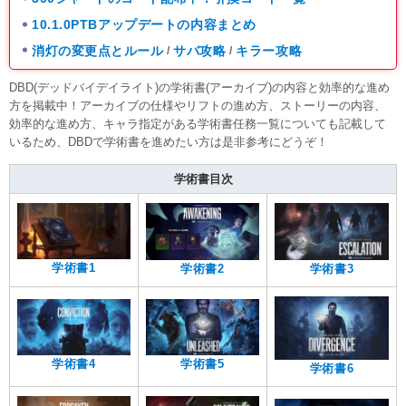
10.1.0PTBアップデートの内容まとめ
消灯の変更点とルール
サバ攻略
キラー攻略
/
/
DBD(デッドバイデイライト)の学術書(アーカイブ)の内容と効率的な進め
方を掲載中！アーカイブの仕様やリフトの進め方、ストーリーの内容、
効率的な進め方、キャラ指定がある学術書任務一覧についても記載して
いるため、DBDで学術書を進めたい方は是非参考にどうぞ！
学術書目次
学術書1
学術書2
学術書3
学術書4
学術書5
学術書6