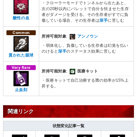
・クローラーモードでトンネルから出たあと、
次の20秒以内にパレットで自分を怯ませた生存
者がダメージを受ける。その生存者がすでに負
酸性の血
傷している場合、その生存者は
深手
に苦しむ
Common
所持可能対象
:
アンノウン
・弱体化し、負傷している生存者は幻覚を払い
のけると
深手
のステータス効果に苦しむ
貫かれた眼球
Very Rare
所持可能対象
:
医療キット
・医療キットで自己治療する際の効率が15%上
昇する。
止血剤
関連リンク
状態変化記事一覧