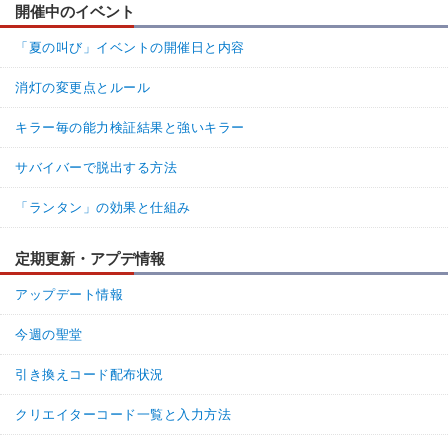
6.
開催中のイベント
そもそもセルフケアとか治療キットが無いのに回復できるっての
「夏の叫び」イベントの開催日と内容
がおかしいんだよ
普通のケガはセルフケアや救急箱が無いと治療できないのになん
消灯の変更点とルール
でそれ以上に重たそうな深手状態は治療できるのか
キラー毎の能力検証結果と強いキラー
あと走りながらだと無効になるのも変だし、始めたての頃リージ
ョン使ってた時は、斬って深手状態にしてそれを追いかけ回して
サバイバーで脱出する方法
る間に深手タイマーが切れて倒れさせるのかと思ってたわ
「ランタン」の効果と仕組み
95%
5%
返信
(0)
定期更新・アプデ情報
名無しさん
通報
5.
アップデート情報
この状態異常さ、絶対に息してないよね。
多分制限時間か妨害的な役割持たせたかったんだろうけど、走り
今週の聖堂
回って安全な所に逃げてそこで治療すればなんてことなくなるよ
ね。
引き換えコード配布状況
タイマーの量増やして良いから走ってる時に普通に減って、歩い
クリエイターコード一覧と入力方法
てる時は少しずつ減って、で治療中も歩いてる時と同じくらいの
速さで減少するってしないと意味ない気がする。