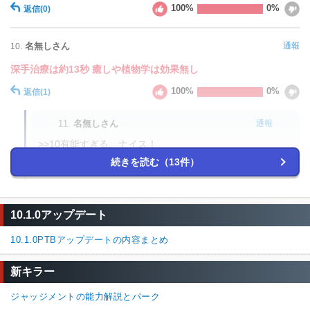
100%
0%
返信
(0)
名無しさん
通報
10.
深手治療は約13秒 癒しや植物学は効果無し
100%
0%
返信
(1)
11.
名無しさん
通報
>>10有能すぎる。ナイス！
続きを読む（13件）
100%
0%
返信
名無しさん
通報
9.
10.1.0アップデート
こういうの
10.1.0PTBアップデートの内容まとめ
「深手が切れるまで何秒か」
「深手を治療するのに何秒かかるか」
新キラー
みたいな数字での説明があると分かりやすくて助かるんだけどな
ジャッジメントの能力解説とパーク
100%
0%
返信
(0)