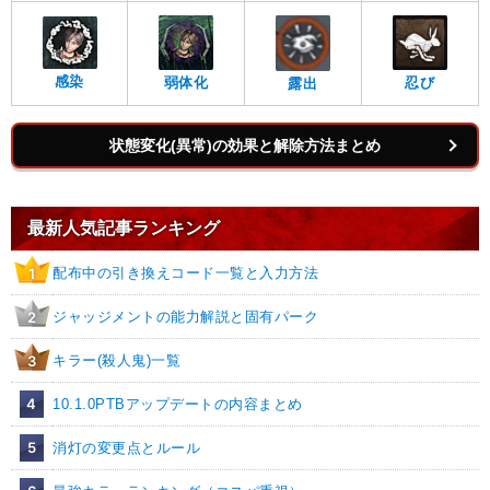
感染
弱体化
忍び
露出
状態変化(異常)の効果と解除方法まとめ
最新人気記事ランキング
配布中の引き換えコード一覧と入力方法
1
ジャッジメントの能力解説と固有パーク
2
キラー(殺人鬼)一覧
3
4
10.1.0PTBアップデートの内容まとめ
5
消灯の変更点とルール