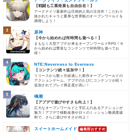
【戦闘も工業発展も自由自在！】
アークナイツ最新作は圧倒的人気の注目作！こだわり
抜かれたキャラと重厚な世界観のオープンワールドを
満喫しよう！
3
原神
【今から始めれば何時間も遊べる！】
まもなく大型アプデが来るオープンワールドRPG！今
から始めれば豊富なコンテンツで何時間も遊べてお
得！
4
NTE:Neverness to Everness
【コンテンツ続々追加中！】
リリースから数ヶ月経過した新作オープンワールドの
アクションゲーム。アプデのたびにコンテンツが続々
追加されてプレイ満足度が高い！
5
鳴潮
【アプデで遊びやすさも向上！】
広大なオープンワールドと手応えのあるアクションが
魅力！アプデで移動改善や日々のミッション難易度緩
和で、さらに遊びやすさが向上！
スイートホームメイド
編集部おすすめ