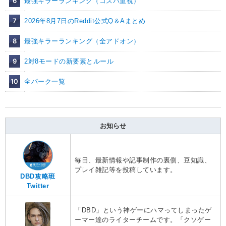
6
最強キラーランキング（コスパ重視）
7
2026年8月7日のReddit公式Q＆Aまとめ
8
最強キラーランキング（全アドオン）
9
2対8モードの新要素とルール
10
全パーク一覧
お知らせ
毎日、最新情報や記事制作の裏側、豆知識、
プレイ雑記等を投稿しています。
DBD攻略班
Twitter
「DBD」という神ゲーにハマってしまったゲ
ーマー達のライターチームです。「クソゲー