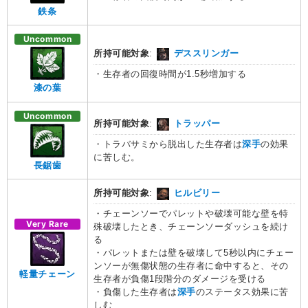
鉄条
Uncommon
所持可能対象
:
デススリンガー
・生存者の回復時間が1.5秒増加する
漆の葉
Uncommon
所持可能対象
:
トラッパー
・トラバサミから脱出した生存者は
深手
の効果
に苦しむ。
長鋸歯
所持可能対象
:
ヒルビリー
・チェーンソーでパレットや破壊可能な壁を特
Very Rare
殊破壊したとき、チェーンソーダッシュを続け
る
・パレットまたは壁を破壊して5秒以内にチェー
ンソーが無傷状態の生存者に命中すると、その
軽量チェーン
生存者が負傷1段階分のダメージを受ける
・負傷した生存者は
深手
のステータス効果に苦
しむ