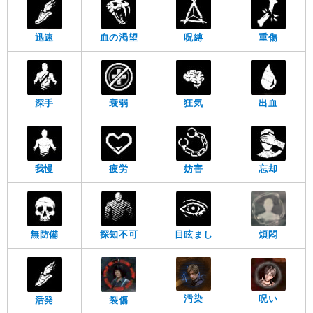
迅速
血の渇望
呪縛
重傷
深手
衰弱
狂気
出血
我慢
疲労
妨害
忘却
無防備
探知不可
目眩まし
煩悶
呪い
汚染
活発
裂傷