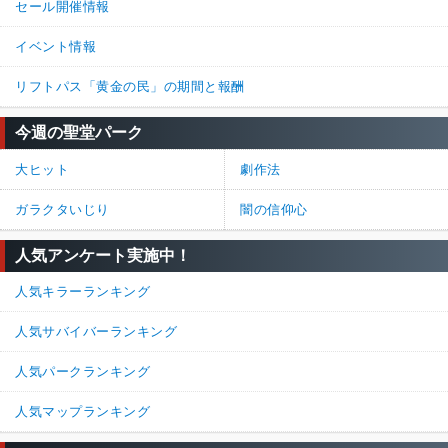
セール開催情報
96%
4%
返信
(0)
イベント情報
名無しさん
通報
4.
リフトパス「黄金の民」の期間と報酬
画面が見えなくなってくのが逃げる時に非常に厄介
今週の聖堂パーク
89%
11%
返信
(0)
大ヒット
劇作法
名無しさん
通報
3.
ガラクタいじり
闇の信仰心
治療中も深手タイマー止まらないなら新しい立ち回りができる
人気アンケート実施中！
100%
0%
返信
(0)
人気キラーランキング
名無しさん
通報
2.
人気サバイバーランキング
>>1
人気パークランキング
それな
100%
0%
返信
(0)
人気マップランキング