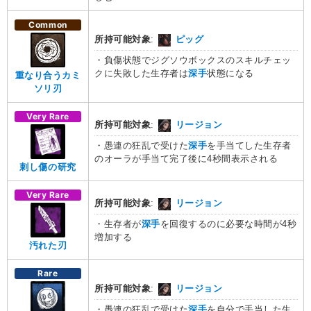
Common
所持可能対象
:
ピッグ
・負傷状態でジグソウボックスのスキルチェッ
クに失敗した生存者は
深手
状態になる
重なり合うカミ
ソリ刃
Very Rare
所持可能対象
:
リージョン
・愚連の狂乱で受けた
深手
を手当てした生存者
のオーラが手当て完了後に4秒間表示される
刺し傷の研究
Very Rare
所持可能対象
:
リージョン
・生存者が
深手
を回復するのに必要な時間が4秒
増加する
汚れた刃
Rare
所持可能対象
:
リージョン
・愚連の狂乱で受けた
深手
を自分で手当した生