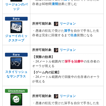
存者は60秒間
衰弱
効果に苦しむ
リージョンのバ
ッジ
Rare
所持可能対象
:
リージョン
・愚連の狂乱で受けた
深手
を自分で手当した生
存者は完全に回復するまで
出血
状態になる
ジョーイのミッ
クステープ
所持可能対象
:
リージョン
Rare
【実際の効果】
・24メートル範囲内で
深手を治療中
の生存者の
オーラが視える
スタイリッシュ
【ゲーム内の記載】
なサングラス
・24メートル範囲内で回復中の生存者のオーラ
が視える
Uncommon
所持可能対象
:
リージョン
・愚連の狂乱で受けた深手を自分で手当した生