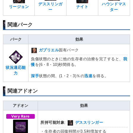
デススリンガ
ハウンドマス
リージョン
ナイト
ー
ター
関連パーク
パーク
効果
ガブリエル
固有パーク
負傷状態のときに他の生存者の治療を完了すると、
我
慢
を(6・8・10)秒間得る。
状況適応能
力
深手
状態の間、(1・2・3)％の
迅速
を得る。
関連アドオン
アドオン
効果
Very Rare
所持可能対象
:
デススリンガー
・生存者の回復時間が3.5秒増加する