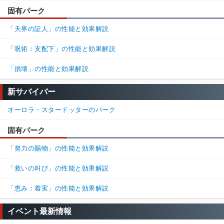
固有パーク
名無しさん
通報
8.
「天界の証人」の性能と効果解説
深手状態で発電機つけられて救助されてトーテム壊されてマジで
存在意義を問いたい。行動不能とセットでいいだろ
「呪術：支配下」の性能と効果解説
38%
63%
返信
(0)
「損壊」の性能と効果解説
新サバイバー
名無しさん
通報
7.
必ず8秒以上の治療遅延できるのが深手の強みだぞ
オーロラ・スタードッターのパーク
重傷の遅延はおおよそ3～6秒に対して深手は8～12秒、しかも放置
固有パーク
でダウンのおまけ付き
負傷回復とは違う扱いらしいから癒しの輪の速度アップ適用外な
「努力の賜物」の性能と効果解説
点も良い
どうだい、強そうに見えてきただろう？みんなもリージョン使お
「救いの叫び」の性能と効果解説
う
「恵み：着実」の性能と効果解説
96%
4%
返信
(0)
イベント最新情報
名無しさん
通報