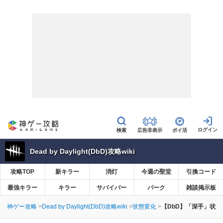
広告非表示
ポイ活
Dead by Daylight(DbD)攻略wiki
攻略TOP
新キラー
消灯
今週の聖堂
引換コード
最強キラー
キラー
サバイバー
パーク
雑談掲示板
神ゲー攻略
Dead by Daylight(DbD)攻略wiki
状態変化
【DbD】「深手」状