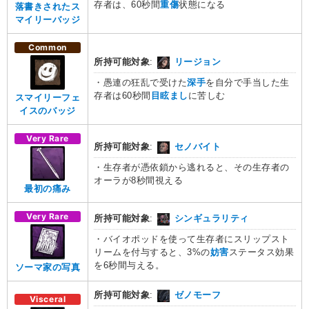
存者は、60秒間
重傷
状態になる
落書きされたス
マイリーバッジ
Common
所持可能対象
:
リージョン
・愚連の狂乱で受けた
深手
を自分で手当した生
存者は60秒間
目眩まし
に苦しむ
スマイリーフェ
イスのバッジ
Very Rare
所持可能対象
:
セノバイト
・生存者が憑依鎖から逃れると、その生存者の
オーラが8秒間視える
最初の痛み
Very Rare
所持可能対象
:
シンギュラリティ
・バイオポッドを使って生存者にスリップスト
リームを付与すると、3%の
妨害
ステータス効果
を6秒間与える。
ソーマ家の写真
所持可能対象
:
ゼノモーフ
Visceral