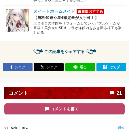
和で、さらに遊びやすさが向上！
スイートホームメイド
編集部おすすめ
【無料40連や星4確定券が入手可！】
ボロボロの洋館をリフォームしていくパズルゲームが
登場！美少女のSDキャラが洋館内を歩き回る様子も楽
しめる！
この記事をシェアする
シェア
シェア
送る
はてブ
コメント
21
コメントを書く
名無しさん
通報
21.