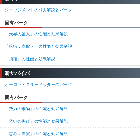
もっと見る(1件)
ジャッジメントの能力解説とパーク
16.
名無しさん
通報
固有パーク
>>15

何を騙されるんだ…他者回復なんて一試合に2回もしたら
「天界の証人」の性能と効果解説
いいほうでしょ？

大体の人はキットかセルボタ持っててチェイスポジに行っ
「呪術：支配下」の性能と効果解説
て回復するよ
「損壊」の性能と効果解説
50%
50%
返信
新サバイバー
17.
名無しさん
通報
オーロラ・スタードッターのパーク
>>16

意外とそういう人は少ないんやで

固有パーク
チェイスポジじゃなく端っこ行く人のが多いのは不思議よ
な
「努力の賜物」の性能と効果解説
80%
20%
返信
「救いの叫び」の性能と効果解説
20.
名無しさん
通報
「恵み：着実」の性能と効果解説