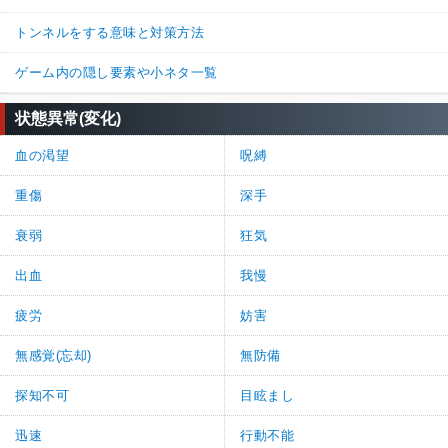
トンネルをする意味と対策方法
ゲーム内の隠し要素や小ネタ一覧
状態異常(変化)
血の渇望
呪縛
重傷
深手
衰弱
狂気
出血
我慢
疲労
妨害
無感覚(忘却)
無防備
探知不可
目眩まし
迅速
行動不能