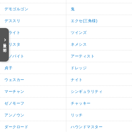
デモゴルゴン
鬼
デススリ
エクセ(三角様)
ブライト
ツインズ
目次を開く
トリスタ
ネメシス
セノバイト
アーティスト
貞子
ドレッジ
ウェスカー
ナイト
マーチャン
シンギュラリティ
ゼノモーフ
チャッキー
アンノウン
リッチ
ダークロード
ハウンドマスター