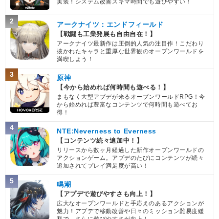
実装！システム改善スキマ時間でも遊びやすい！
2
アークナイツ：エンドフィールド
【戦闘も工業発展も自由自在！】
アークナイツ最新作は圧倒的人気の注目作！こだわり
抜かれたキャラと重厚な世界観のオープンワールドを
満喫しよう！
3
原神
【今から始めれば何時間も遊べる！】
まもなく大型アプデが来るオープンワールドRPG！今
から始めれば豊富なコンテンツで何時間も遊べてお
得！
4
NTE:Neverness to Everness
【コンテンツ続々追加中！】
リリースから数ヶ月経過した新作オープンワールドの
アクションゲーム。アプデのたびにコンテンツが続々
追加されてプレイ満足度が高い！
5
鳴潮
【アプデで遊びやすさも向上！】
広大なオープンワールドと手応えのあるアクションが
魅力！アプデで移動改善や日々のミッション難易度緩