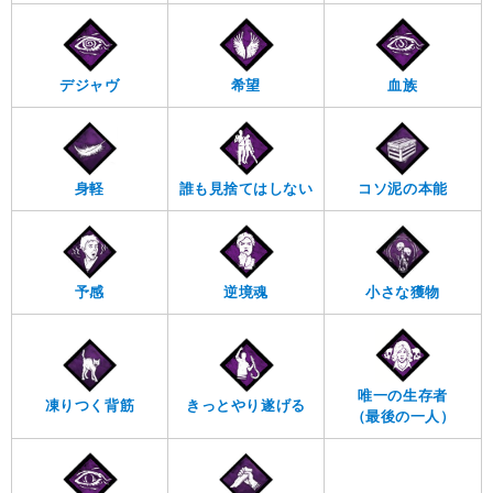
デジャヴ
希望
血族
身軽
誰も見捨てはしない
コソ泥の本能
予感
逆境魂
小さな獲物
唯一の生存者
凍りつく背筋
きっとやり遂げる
（最後の一人）