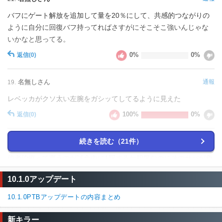
バフにゲート解放を追加して量を20％にして、共感的つながりの
ように自分に回復バフ持ってればさすがにそこそこ強いんじゃな
いかなと思ってる。
0%
0%
返信
(0)
名無しさん
通報
19.
レベッカがクソ太い左腕をガシッてしてるように見えた
100%
0%
返信
(0)
続きを読む（21件）
名無しさん
通報
14.
他者治療って言うのが試合中に1回するか程度なのにそのサバが負
傷する前に指定アクションする確率ってかなり低い
10.1.0アップデート
だから健康状態の他鯖に適用とかじゃないとキツイな
10.1.0PTBアップデートの内容まとめ
33%
67%
返信
(4)
新キラー