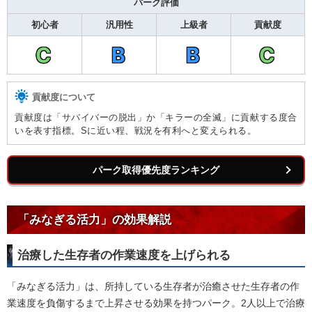
パーク評価
初心者
汎用性
上級者
貢献度
C
B
B
C
貢献度について
貢献度は「サバイバーの脱出」か「キラーの全滅」に貢献する度合
いを表す指標。Sに近い程、戦況を有利へと変えられる。
パーク取得優先度ランキング
「みなぎる活力」の効果解説
治療した生存者の作業速度を上げられる
「みなぎる活力」は、所持している生存者が治癒させた生存者の作
業速度を負傷するまで上昇させる効果を持つパーク。2人以上で治療