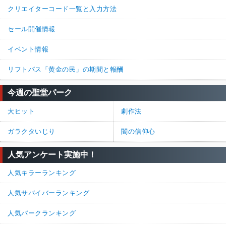
クリエイターコード一覧と入力方法
71%
29%
返信
セール開催情報
名無しさん
通報
11.
イベント情報
みなぎる活力のパーク名だけどパーク自体は死んでる
リフトパス「黄金の民」の期間と報酬
100%
0%
返信
(0)
今週の聖堂パーク
名無しさん
通報
10.
大ヒット
劇作法
PTだったら使える？いや、別のパークもってくか・・・
ガラクタいじり
闇の信仰心
0%
0%
返信
(0)
人気アンケート実施中！
名無しさん
通報
9.
人気キラーランキング
弱パークのリーダーよりも弱い気がする…。
修理速度上昇や迅速でも有れば使えたかもしれないけど。現状弱
人気サバイバーランキング
すぎる。
人気パークランキング
100%
0%
返信
(1)