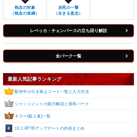
執念の対象
決死の一撃
（執念の束縛）
（生きる意志）
レベッカ・チェンバースの立ち回り解説
全パーク一覧
最新人気記事ランキング
配布中の引き換えコード一覧と入力方法
1
ジャッジメントの能力解説と固有パーク
2
キラー(殺人鬼)一覧
3
4
10.1.0PTBアップデートの内容まとめ