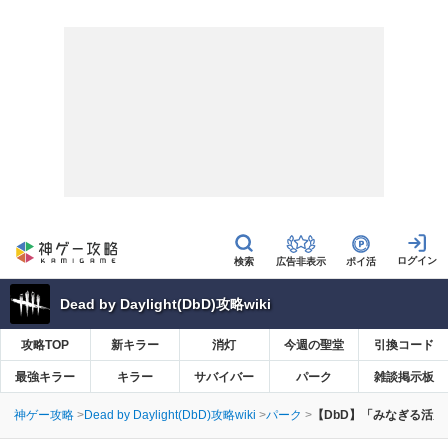
広告非表示
ポイ活
Dead by Daylight(DbD)攻略wiki
攻略TOP
新キラー
消灯
今週の聖堂
引換コード
最強キラー
キラー
サバイバー
パーク
雑談掲示板
神ゲー攻略
Dead by Daylight(DbD)攻略wiki
パーク
【DbD】「みなぎる活