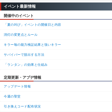
>>15

　1年ぐらい前なら約半数がセルフケア持ってたし、それ
イベント最新情報
に加えてキットや他パークも考慮すると大体の鯖が自己回
開催中のイベント
復手段を持ってる。

　それに高レートほどオーラ見えなくてもpsでカバーでき
「夏の叫び」イベントの開催日と内容
ることが多いから必然的にセルボタの所持率も上がるでし
ょ。
消灯の変更点とルール
100%
0%
返信
キラー毎の能力検証結果と強いキラー
名無しさん
通報
12.
サバイバーで脱出する方法
効果量を倍にするか修理速度アップを追加しないと誰も使わない
「ランタン」の効果と仕組み
パークよな
92%
8%
返信
(1)
定期更新・アプデ情報
アップデート情報
18.
名無しさん
通報
>>12

今週の聖堂
負傷したら消える効果だし修理速度や迅速がついても良い
とは思う

引き換えコード配布状況
みなぎる活力って名前なんだから