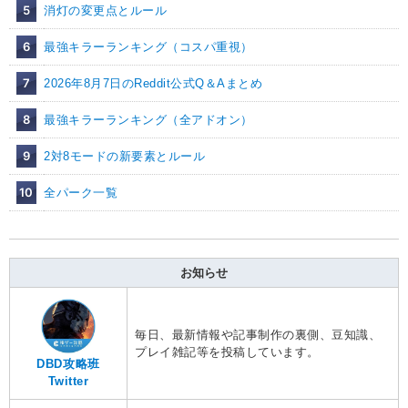
5
消灯の変更点とルール
6
最強キラーランキング（コスパ重視）
7
2026年8月7日のReddit公式Q＆Aまとめ
8
最強キラーランキング（全アドオン）
9
2対8モードの新要素とルール
10
全パーク一覧
お知らせ
毎日、最新情報や記事制作の裏側、豆知識、
プレイ雑記等を投稿しています。
DBD攻略班
Twitter