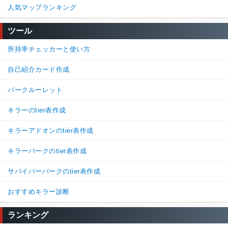
人気マップランキング
13.
名無しさん
通報
ツール
>>9

どっちか一つでも着いたら強すぎるパークになりそう
所持率チェッカーと使い方
0%
0%
返信
自己紹介カード作成
名無しさん
通報
8.
パークルーレット
ゲーム内表記の{1}%増加するってめちゃくちゃバグっとるやん
キラーのtier表作成
ほんまにようこんな状態で世に出せたなこの運営って部分が多す
ぎるわこのゲーム
キラーアドオンのtier表作成
95%
5%
返信
(0)
キラーパークのtier表作成
サバイバーパークのtier表作成
名無しさん
通報
7.
「人々のために」で回復させた時にも活力つくのかな
おすすめキラー診断
75%
25%
返信
(0)
ランキング