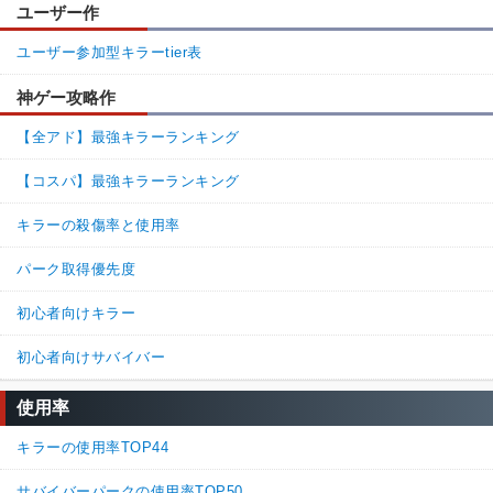
ユーザー作
名無しさん
通報
6.
ゲーム内表記60秒1％ってどういうこと！？って思って見にきたら
ユーザー参加型キラーtier表
納得できる効果だった発電機にのってたら強すぎるけど乗らない
神ゲー攻略作
なら使いどころは少ないですね
【全アド】最強キラーランキング
50%
50%
返信
(0)
【コスパ】最強キラーランキング
続きを読む（11件）
キラーの殺傷率と使用率
パーク取得優先度
初心者向けキラー
初心者向けサバイバー
使用率
キラーの使用率TOP44
サバイバーパークの使用率TOP50