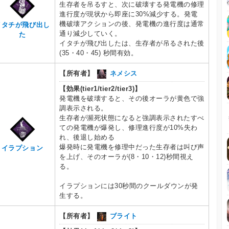
生存者を吊るすと、次に破壊する発電機の修理
進行度が現状から即座に30%減少する。発電
機破壊アクションの後、発電機の進行度は通常
イタチが飛び出し
通り減少していく。
た
イタチが飛び出したは、生存者が吊るされた後
(35・40・45) 秒間有効。
【所有者】
ネメシス
【効果(tier1/tier2/tier3)】
発電機を破壊すると、その後オーラが黄色で強
調表示される。
生存者が瀕死状態になると強調表示されたすべ
ての発電機が爆発し、修理進行度が10%失わ
れ、後退し始める
爆発時に発電機を修理中だった生存者は叫び声
イラプション
を上げ、そのオーラが(8・10・12)秒間視え
る。
イラプションには30秒間のクールダウンが発
生する。
【所有者】
ブライト