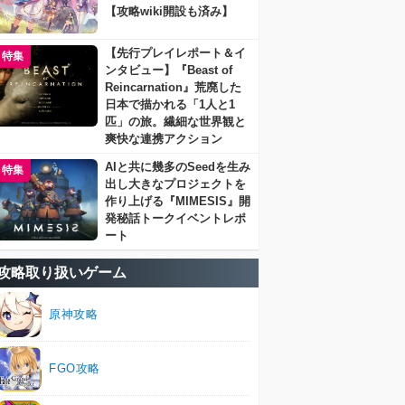
【攻略wiki開設も済み】
【先行プレイレポート＆イ
特集
ンタビュー】『Beast of
Reincarnation』荒廃した
日本で描かれる「1人と1
匹」の旅。繊細な世界観と
爽快な連携アクション
AIと共に幾多のSeedを生み
特集
出し大きなプロジェクトを
作り上げる『MIMESIS』開
発秘話トークイベントレポ
ート
攻略取り扱いゲーム
原神攻略
FGO攻略