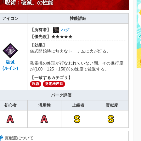
「呪術：破滅」の性能
アイコン
性能詳細
【所有者】
ハグ
【優先度】
★★★★★
【効果】
儀式開始時に無力なトーテムに火が灯る。
破滅
発電機の修理が行なわれていない間、その進行度
(ルイン)
が(100・125・150)%の速度で後退する。
【一致するカテゴリ】
呪術
発電機遅延
パーク評価
初心者
汎用性
上級者
貢献度
A
A
S
S
貢献度について