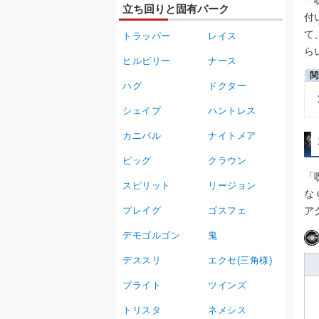
「
立ち回りと固有パーク
付
て
トラッパー
レイス
ら
ヒルビリー
ナース
ハグ
ドクター
シェイプ
ハントレス
カニバル
ナイトメア
ピッグ
クラウン
「
スピリット
リージョン
な
プレイグ
ゴスフェ
ア
デモゴルゴン
鬼
デススリ
エクセ(三角様)
ブライト
ツインズ
トリスタ
ネメシス