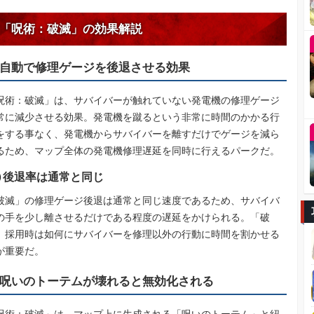
「呪術：破滅」の効果解説
自動で修理ゲージを後退させる効果
呪術：破滅」は、サバイバーが触れていない発電機の修理ゲージ
常に減少させる効果。発電機を蹴るという非常に時間のかかる行
をする事なく、発電機からサバイバーを離すだけでゲージを減ら
るため、マップ全体の発電機修理遅延を同時に行えるパークだ。
後退率は通常と同じ
破滅」の修理ゲージ後退は通常と同じ速度であるため、サバイバ
の手を少し離させるだけである程度の遅延をかけられる。「破
」採用時は如何にサバイバーを修理以外の行動に時間を割かせる
が重要だ。
呪いのトーテムが壊れると無効化される