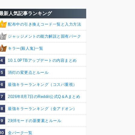
最新人気記事ランキング
配布中の引き換えコード一覧と入力方法
1
ジャッジメントの能力解説と固有パーク
2
キラー(殺人鬼)一覧
3
4
10.1.0PTBアップデートの内容まとめ
5
消灯の変更点とルール
6
最強キラーランキング（コスパ重視）
7
2026年8月7日のReddit公式Q＆Aまとめ
8
最強キラーランキング（全アドオン）
9
2対8モードの新要素とルール
10
全パーク一覧