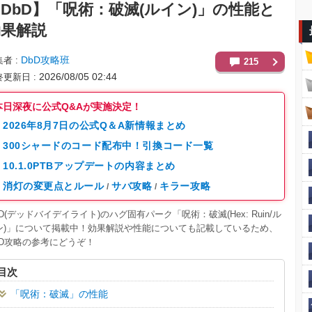
DbD】
「呪術：破滅(ルイン)」の性能と
効果解説
DbD攻略班
集者
215
2026/08/05 02:44
終更新日
本日深夜に公式Q&Aが実施決定！
2026年8月7日の公式Q＆A新情報まとめ
300シャードのコード配布中！引換コード一覧
10.1.0PTBアップデートの内容まとめ
消灯の変更点とルール
サバ攻略
キラー攻略
/
/
D(デッドバイデイライト)のハグ固有パーク「呪術：破滅(Hex: Ruin/ル
ン)」について掲載中！効果解説や性能についても記載しているため、
BD攻略の参考にどうぞ！
目次
「呪術：破滅」の性能