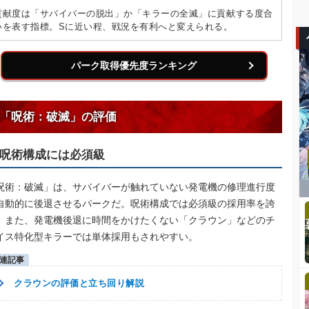
貢献度は「サバイバーの脱出」か「キラーの全滅」に貢献する度合
いを表す指標。Sに近い程、戦況を有利へと変えられる。
パーク取得優先度ランキング
「呪術：破滅」の評価
呪術構成には必須級
呪術：破滅」は、サバイバーが触れていない発電機の修理進行度
自動的に後退させるパークだ。呪術構成では必須級の採用率を誇
。また、発電機後退に時間をかけたくない「クラウン」などのチ
イス特化型キラーでは単体採用もされやすい。
クラウンの評価と立ち回り解説