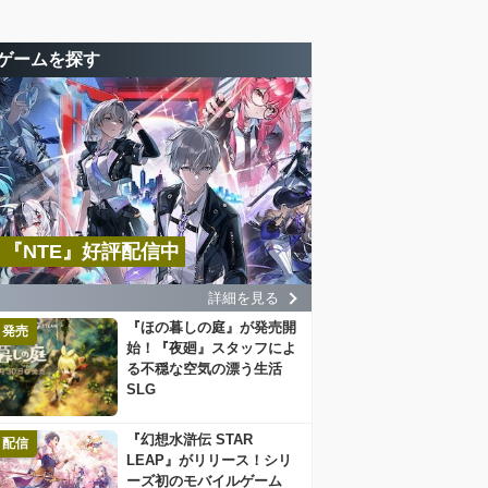
ゲームを探す
『NTE』好評配信中
詳細を見る
『ほの暮しの庭』が発売開
発売
始！『夜廻』スタッフによ
る不穏な空気の漂う生活
SLG
『幻想水滸伝 STAR
配信
LEAP』がリリース！シリ
ーズ初のモバイルゲーム