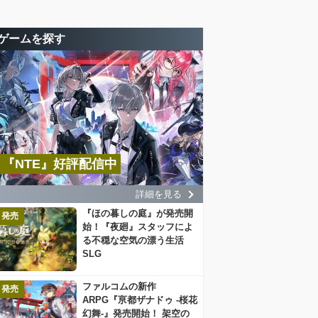
ゲームを探す
『NTE』好評配信中
詳細を見る
『ほの暮しの庭』が発売開
発売
始！『夜廻』スタッフによ
る不穏な空気の漂う生活
SLG
ファルコムの新作
発売
ARPG『亰都ザナドゥ -桜花
幻舞-』発売開始！ 架空の