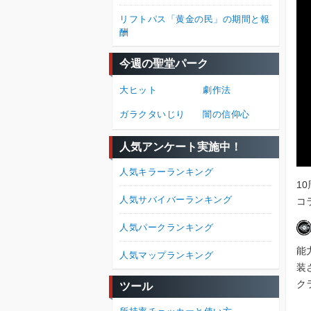
リフトパス「黄金の民」の期間と報
酬
今週の聖堂パーク
大ヒット
劇作法
ガラクタいじり
闇の信仰心
人気アンケート実施中！
人気キラーランキング
1
人気サバイバーランキング
コ
人気パークランキング
能
人気マップランキング
装
ク
ツール