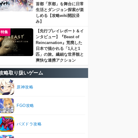
首都「亰都」を舞台に日常
生活とダンジョン探索が楽
しめる【攻略wiki開設済
み】
【先行プレイレポート＆イ
特集
ンタビュー】『Beast of
Reincarnation』荒廃した
日本で描かれる「1人と1
匹」の旅。繊細な世界観と
爽快な連携アクション
攻略取り扱いゲーム
原神攻略
FGO攻略
パズドラ攻略