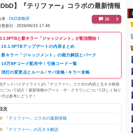
DbD】
『テリファー』コラボの最新情報
DbD攻略班
集者
18
2026/06/15 17:48
終更新日
10.1.0PTBと新キラー「ジャッジメント」が配信開始！
10.1.0PTBアップデートの内容まとめ
新キラー「ジャッジメント」の能力解説とパーク
10万BPコード配布中！引換コード一覧
消灯の変更点とルール
サバ攻略
キラー攻略
/
/
bD(デッドバイデイライト)の『テリファー』コラボの内容と元ネタ映画
介について紹介！最新情報やアート・ザ・クラウンについて詳しく知り
い方は参考にどうぞ！
目次
『テリファー』コラボの最新情報
『テリファー』の元ネタ解説