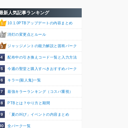
最新人気記事ランキング
10.1.0PTBアップデートの内容まとめ
1
消灯の変更点とルール
2
ジャッジメントの能力解説と固有パーク
3
4
配布中の引き換えコード一覧と入力方法
5
今週の聖堂と購入すべきおすすめパーク
6
キラー(殺人鬼)一覧
7
最強キラーランキング（コスパ重視）
8
PTBとは？やり方と期間
9
「夏の叫び」イベントの内容まとめ
10
全パーク一覧