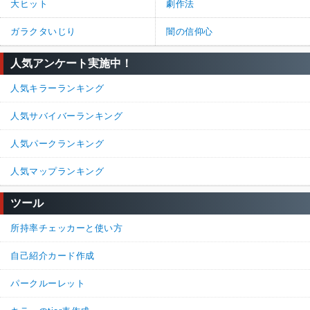
大ヒット
劇作法
片方チェイスしてくれてたらムダにならんし、激アツバトルになるやん。
ガラクタいじり
闇の信仰心
29%
71%
返信
(1)
人気アンケート実施中！
19.
名無しさん
通報
人気キラーランキング
>>15

唯一なのに2人とかの変な互換はいらないよ
人気サバイバーランキング
64%
36%
返信
人気パークランキング
人気マップランキング
続きを読む（20件）
ツール
所持率チェッカーと使い方
自己紹介カード作成
パークルーレット