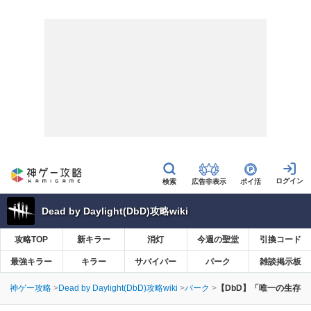
広告非表示
ポイ活
Dead by Daylight(DbD)攻略wiki
攻略TOP
新キラー
消灯
今週の聖堂
引換コード
最強キラー
キラー
サバイバー
パーク
雑談掲示板
神ゲー攻略
Dead by Daylight(DbD)攻略wiki
パーク
【DbD】「唯一の生存者