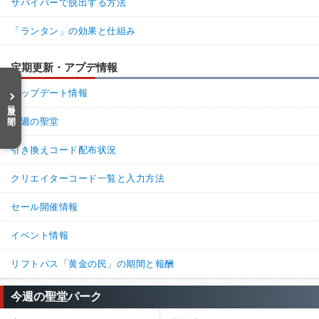
サバイバーで脱出する方法
11%
89%
返信
「ランタン」の効果と仕組み
名無しさん
通報
21.
定期更新・アプデ情報
終始隠密してハッチ狙いする鯖を問題視してディストーションを
ナーフするならば同時にこいつも消すべきなんだよな 結局は採用
アップデート情報
目次を開く
率ですわ
今週の聖堂
57%
43%
返信
(0)
引き換えコード配布状況
名無しさん
通報
20.
クリエイターコード一覧と入力方法
これつけてる人って
セール開催情報
一生何もしないで隠密して脱出するのしかいないんだけど
50%
50%
イベント情報
返信
(0)
リフトパス「黄金の民」の期間と報酬
名無しさん
通報
15.
今週の聖堂パーク
これの互換に
「残り二人なおかつ発電機2台以上の時に修理45%加速」とか欲しいな。