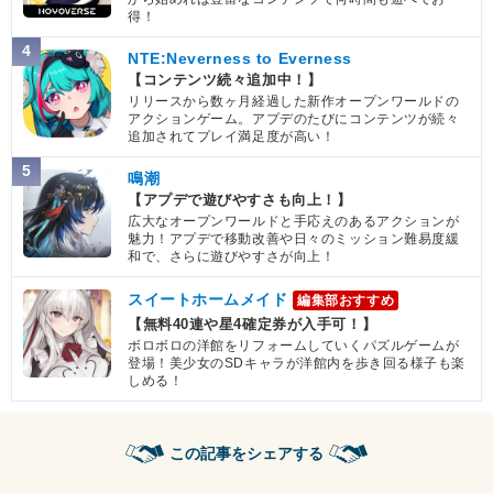
得！
4
NTE:Neverness to Everness
【コンテンツ続々追加中！】
リリースから数ヶ月経過した新作オープンワールドの
アクションゲーム。アプデのたびにコンテンツが続々
追加されてプレイ満足度が高い！
5
鳴潮
【アプデで遊びやすさも向上！】
広大なオープンワールドと手応えのあるアクションが
魅力！アプデで移動改善や日々のミッション難易度緩
和で、さらに遊びやすさが向上！
スイートホームメイド
編集部おすすめ
【無料40連や星4確定券が入手可！】
ボロボロの洋館をリフォームしていくパズルゲームが
登場！美少女のSDキャラが洋館内を歩き回る様子も楽
しめる！
この記事をシェアする