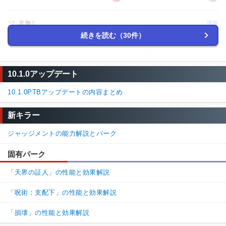
名無し
通報
27.
続きを読む（30件）
1這いずり1負傷、残すはゲートのみの良くて1脱出な盤面で鹿を持
ってきていたキラーにコレがぶっ刺さって2脱出できたの気持ち良
すぎる。アッパーされた鹿の効果を把握していなかったためにチ
10.1.0アップデート
ラチラオーラが見えるなぁ…と思っていたのでマイナーパークvs
マイナーパークの戦いでもあった
10.1.0PTBアップデートの内容まとめ
100%
0%
返信
(0)
新キラー
名無しさん
通報
26.
ジャッジメントの能力解説とパーク
仮面舞踏会みたいなキラー有利イベントの時にはお世話になった
固有パーク
わ。今はつけてないけど
「天界の証人」の性能と効果解説
33%
67%
返信
(0)
「呪術：支配下」の性能と効果解説
名無しさん
通報
25.
「損壊」の性能と効果解説
これを配るのはどうなんかな？