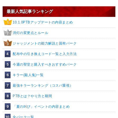
最新人気記事ランキング
10.1.0PTBアップデートの内容まとめ
1
消灯の変更点とルール
2
ジャッジメントの能力解説と固有パーク
3
4
配布中の引き換えコード一覧と入力方法
5
今週の聖堂と購入すべきおすすめパーク
6
キラー(殺人鬼)一覧
7
最強キラーランキング（コスパ重視）
8
PTBとは？やり方と期間
9
「夏の叫び」イベントの内容まとめ
10
全パーク一覧