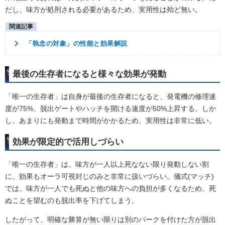
だし、味方が処刑される必要があるため、実用性は殆ど無い。
「執念の対象」の性能と効果解説
最後の生存者になると様々な効果が発動
「唯一の生存者」は自身が最後の生存者になると、発電機の修理速
度が75%、脱出ゲートやハッチを開ける速度が50%上昇する。しか
し、あまりにも発動まで時間がかかるため、実用性は非常に低い。
効果が限定的で活用しづらい
「唯一の生存者」は、味方が一人以上死なない限り発動しない割
に、効果もオーラ可視封じのみと非常に扱いづらい。儀式(マッチ)
では、味方が一人でも死ぬと他の味方への負担が多くなるため、死
ぬことを望むのも脱出率を下げてしまう。
したがって、明確な勝算が無い限りは別のパークを付けた方が脱出