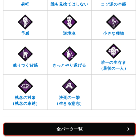
身軽
誰も見捨てはしない
コソ泥の本能
予感
逆境魂
小さな獲物
唯一の生存者
凍りつく背筋
きっとやり遂げる
（最後の一人）
執念の対象
決死の一撃
（執念の束縛）
（生きる意志）
全パーク一覧