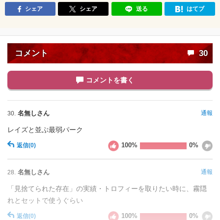
シェア
シェア
送る
はてブ
コメント
30
コメントを書く
名無しさん
通報
30.
レイズと並ぶ最弱パーク
100%
0%
返信
(0)
名無しさん
通報
28.
「見捨てられた存在」の実績・トロフィーを取りたい時に、霧隠
れとセットで使うぐらい
100%
0%
返信
(0)