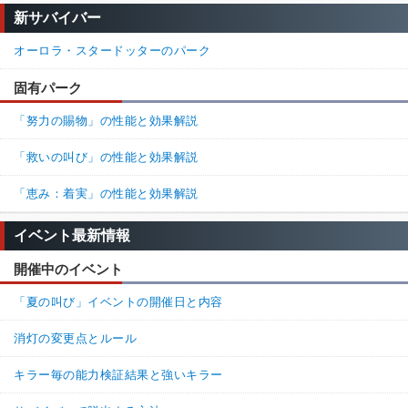
両陣営嫌いなパークだと認識してるんだけど
新サバイバー
鯖視点協力的でないし鬼視点隠密ばっかだろうし
オーロラ・スタードッターのパーク
0%
100%
返信
(0)
固有パーク
名無しさん
通報
24.
「努力の賜物」の性能と効果解説
聖堂で買って使ってみてるけど、生存者1人しんでると隠れ場を無
「救いの叫び」の性能と効果解説
効化できるのが結構良いなって思った。
「恵み：着実」の性能と効果解説
100%
0%
返信
(0)
イベント最新情報
名無しさん
通報
22.
開催中のイベント
オブオブとこれでパーク揃うから聖堂に来てほしいよお
「夏の叫び」イベントの開催日と内容
100%
0%
返信
(1)
消灯の変更点とルール
23.
名無しさん
通報
キラー毎の能力検証結果と強いキラー
>>22

さようなら✋