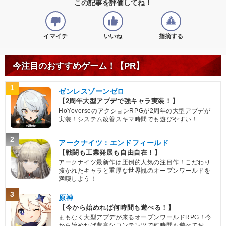
この記事を評価してね！
イマイチ
いいね
指摘する
今注目のおすすめゲーム！【PR】
1
ゼンレスゾーンゼロ
【2周年大型アプデで強キャラ実装！】
HoYoverseのアクションRPGが2周年の大型アプデが
実装！システム改善スキマ時間でも遊びやすい！
2
アークナイツ：エンドフィールド
【戦闘も工業発展も自由自在！】
アークナイツ最新作は圧倒的人気の注目作！こだわり
抜かれたキャラと重厚な世界観のオープンワールドを
満喫しよう！
3
原神
【今から始めれば何時間も遊べる！】
まもなく大型アプデが来るオープンワールドRPG！今
から始めれば豊富なコンテンツで何時間も遊べてお