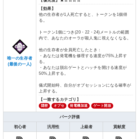
【優先度】
★☆☆☆☆
【効果】
他の生存者が1人死亡すると、トークンを1個得
る。
トークン1個につき(20・22・24)メートルの範囲
内で、あなたのオーラが殺人鬼に視えなくなる。
他の生存者が全員死亡したとき：
・あなたは発電機を修理する速度が75%上昇す
唯一の生存者
る。
(最後の一人)
・あなたは脱出ゲートとハッチを開ける速度が
50%上昇する。
儀式開始時、自分がオブセッションになる確率が
上昇する。
【一致するカテゴリ】
隠密
オブセ
発電機加速
ゲート開放
パーク評価
初心者
汎用性
上級者
貢献度