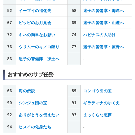
52
イーブイの進化先
58
迷子の警備隊・海岸へ
67
ピッピのお月見会
69
迷子の警備隊・山麓へ
72
キネの簡単なお願い
74
ハピナスの人助け
76
ウリムーのキノコ狩り
77
迷子の警備隊・原野へ
86
迷子の警備隊 凍土へ
-
おすすめのサブ任務
66
海の伝説
89
コンゴウ団の宝
90
シンジュ団の宝
91
ギラティナのゆくえ
92
ありがとうを伝えたい
93
まっくらな悪夢
94
ヒスイの化身たち
-