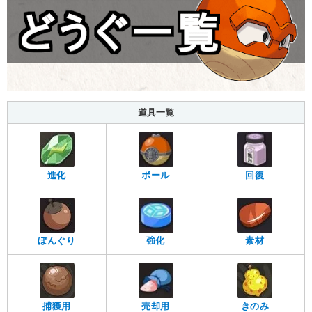
道具一覧
進化
ボール
回復
ぼんぐり
強化
素材
捕獲用
売却用
きのみ