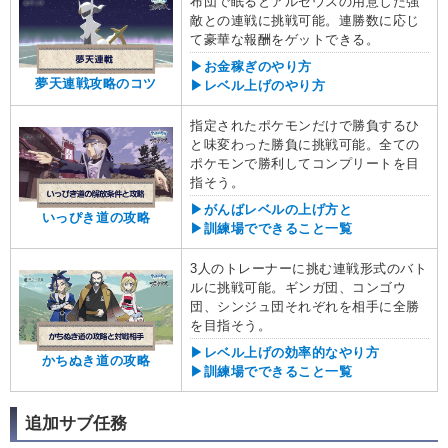
布団で眠るとアルセウスの用意した強
敵との連戦に挑戦可能。連勝数に応じ
て豪華な報酬をゲットできる。
▶お金稼ぎのやり方
夢天連戦攻略のコツ
▶レベル上げのやり方
指定されたポケモンだけで勝負するひ
と味変わった勝負に挑戦可能。全ての
ポケモンで勝利してコンプリートを目
指そう。
▶がんばレベルの上げ方と
いっぴき道の攻略
▶訓練場でできること一覧
3人のトレーナーに挑む連戦形式のバト
ルに挑戦可能。ギンガ団、コンゴウ
団、シンジュ団それぞれを相手に全勝
を目指そう。
▶レベル上げの効率的なやり方
かちぬき道の攻略
▶訓練場でできること一覧
追加サブ任務