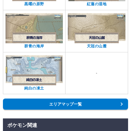
黒曜の原野
紅蓮の湿地
群青の海岸
天冠の山麓
-
純白の凍土
エリアマップ一覧
ポケモン関連