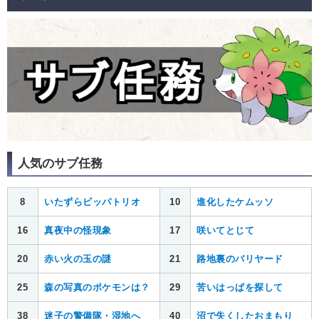
人気のサブ任務
8
いたずらビッパトリオ
10
進化したケムッソ
16
真夜中の怪現象
17
咲いてとじて
20
赤い火の玉の謎
21
路地裏のバリヤード
25
森の写真のポケモンは？
29
苦いはっぱを探して
38
迷子の警備隊・湿地へ
40
沼で失くしたおまもり