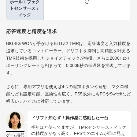
ホールエフェク
◯
トセンサーステ
ィック
応答速度と精度を追求
BIGBIG WONが手がけるBLITZ2 TMRは、応答速度と入力精度を
追求しているコントローラー。ドリフトを抑制し高精度を叶える
TMR技術を採用したジョイスティックが特徴。さらに2000Hzの
ポーリングレートも相まって、0.0005秒の低遅延を実現していま
す。
さらに、専用アプリを使えば4つの追加ボタンや連射、マクロ機
能なども設定可能。互換性も広く、PS5以外にもPCやSwitchなど
幅広いデバイスに対応しています。
ドリフト知らず！操作感に感動した一台
半年ほど使ってますが、TMRセンサースティック
の精度がかなり高く、FPSでのエイムが目に見え
ゲーム専門