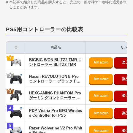
本記事で紹介した商品を購入すると、売上の一部が神ゲー攻略に還元され
PS5用コントローラーのおすすめ12選
ることがあります。
純正とサードパーティどっちが良い？
純正品が最もコスパに優れていておすすめ
PS5用コントローラーの比較表
PS5用コントローラーに関するQ&A
ドリフトしにくいコントローラーの見分け方は？
商品名
リンク
PS5でPS4コントローラーは使える？
1
PCやスマホでも使える？
BIGBIG WON BLITZ2 TMR コ
ントローラー BLITZ2-TMR
背面ボタンは何個あればいい？
2
Nacon REVOLUTION５ Pro
純正DualSense Edgeと3万円台のサードパーティの
コントローラー ブラック PS5
違いは？
RP5JP
3
HEXGAMING PHANTOM Pro
PS5関連のおすすめ記事
ゲーミングコントローラー PH
TM003HE
コントローラー
4
PDP Victrix Pro BFG Wireles
モニター・テレビ
s Controller for PS5
キーボード・マウス
5
Razer Wolverine V2 Pro Whit
ヘッドセット・イヤホン・スピーカー・マイク
e Edition