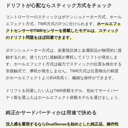
ドリフトが心配ならスティック方式をチェック
コントローラーのスティックはポテンショメーター方式、ホール
エフェクト方式、TMR方式の3つに分けられます。
ホールエフェ
クトセンサーやTMRセンサーを搭載したモデルは、スティック
のドリフト問題をほぼ回避できます。
ポテンショメーター方式は、炭素抵抗体と金属部品が物理的に接
触するため、使うたびに接触面が摩耗してドリフトが発生しま
す。ホールエフェクト方式は磁力でスティックの位置を検出する
非接触式で、摩耗が発生しません。TMR方式は位置検出の精度
がホールエフェクトより約4倍高く、繊細な操作ができます。
ドリフトを回避したい人はTMR搭載モデル、初めてサードパー
ティ製を選ぶ人はホールエフェクト搭載モデルを選びましょう。
純正かサードパーティかは用途で決める
没入感を重視するならDualSenseを始めとした純正品、操作性