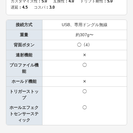
カスタマイズ性
5.0
互換性
4.0
ドリフト耐性
5.0
遅延
4.5
コスパ
3.0
接続方式
USB、専用ドングル無線
重量
約307g〜
背面ボタン
◯（4）
連射機能
✕
プロファイル機
◯
能
ホールド機能
✕
トリガーストッ
◯
プ
ホールエフェク
◯
トセンサーステ
ィック