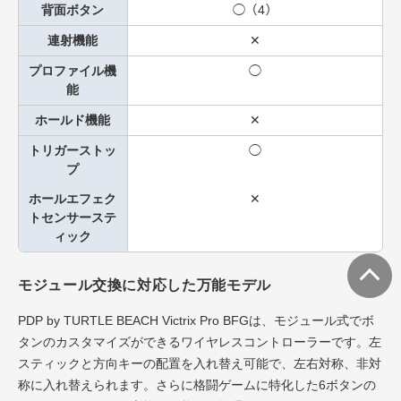
背面ボタン
◯（4）
連射機能
✕
プロファイル機
◯
能
ホールド機能
✕
トリガーストッ
◯
プ
ホールエフェク
✕
トセンサーステ
ィック
モジュール交換に対応した万能モデル
PDP by TURTLE BEACH Victrix Pro BFGは、モジュール式でボ
タンのカスタマイズができるワイヤレスコントローラーです。左
スティックと方向キーの配置を入れ替え可能で、左右対称、非対
称に入れ替えられます。さらに格闘ゲームに特化した6ボタンの