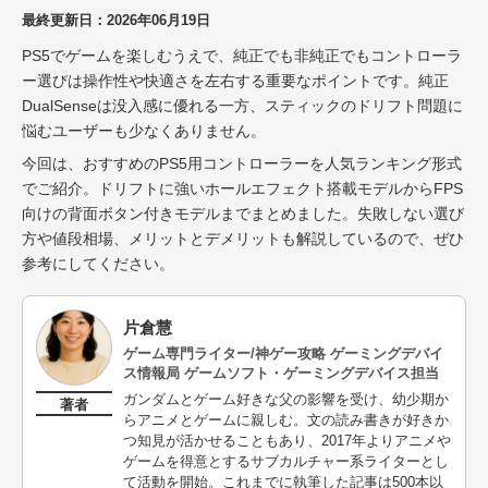
最終更新日：
2026年06月19日
PS5でゲームを楽しむうえで、純正でも非純正でもコントローラ
ー選びは操作性や快適さを左右する重要なポイントです。純正
DualSenseは没入感に優れる一方、スティックのドリフト問題に
悩むユーザーも少なくありません。
今回は、おすすめのPS5用コントローラーを人気ランキング形式
でご紹介。ドリフトに強いホールエフェクト搭載モデルからFPS
向けの背面ボタン付きモデルまでまとめました。失敗しない選び
方や値段相場、メリットとデメリットも解説しているので、ぜひ
参考にしてください。
片倉慧
ゲーム専門ライター/神ゲー攻略 ゲーミングデバイ
ス情報局 ゲームソフト・ゲーミングデバイス担当
ガンダムとゲーム好きな父の影響を受け、幼少期か
著者
らアニメとゲームに親しむ。文の読み書きが好きか
つ知見が活かせることもあり、2017年よりアニメや
ゲームを得意とするサブカルチャー系ライターとし
て活動を開始。これまでに執筆した記事は500本以