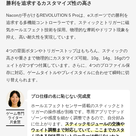
勝利を追求するカスタマイズ性の高さ
Naconが手がけるREVOLUTION 5 Proは、eスポーツでの勝利を
追求する多機能コントローラーです。スティックとトリガーに磁
気ホールエフェクト技術を採用。物理的な摩耗やドリフト現象を
抑え、高い耐久性を実現しています。
4つの背面ボタンやトリガーストップはもちろん、スティックの
高さや重さまで物理的にカスタマイズ可能。10g、14g、16gのウ
ェイトが2つずつ付属しています。さらに、4つのプロファイル保
存に対応。ゲームタイトルやプレイスタイルに合わせて瞬時に切
り替えられます。
プロ仕様の名に恥じない完成度
ホールエフェクトセンサー搭載のスティックとト
リガーの操作感が別格です。専用アプリでデッド
ゲーム専門
ライター
ゾーンや感度を細かく調整できるので、自分好み
片倉慧
に仕上がります。
スティックモジュールの交換や
ウェイト調整まで対応していて、ここまでカスタ