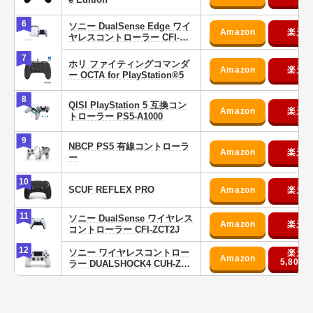
スタンド
6
ソニー DualSense Edge ワイ
ヤレスコントローラー CFI-ZC
SSD・HDD
P1J
7
その他
ホリ ファイティングコマンダ
ー OCTA for PlayStation®5
8
QISI PlayStation 5 互換コン
トローラー PS5-A1000
9
NBCP PS5 有線コントローラ
ー
10
SCUF REFLEX PRO
11
ソニー DualSense ワイヤレス
コントローラー CFI-ZCT2J
12
ソニー ワイヤレスコントロー
5,808円
ラー DUALSHOCK4 CUH-ZCT
2J13