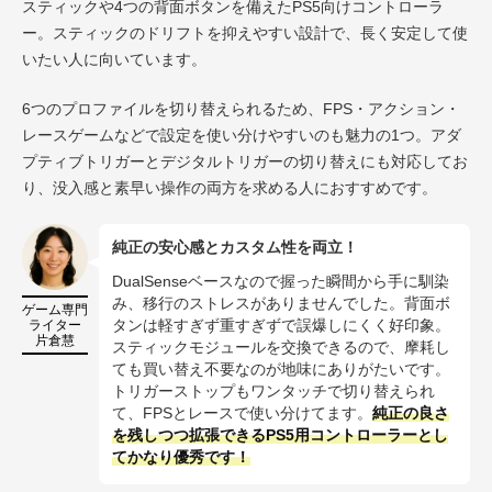
スティックや4つの背面ボタンを備えたPS5向けコントローラ
ー。スティックのドリフトを抑えやすい設計で、長く安定して使
いたい人に向いています。
6つのプロファイルを切り替えられるため、FPS・アクション・
レースゲームなどで設定を使い分けやすいのも魅力の1つ。アダ
プティブトリガーとデジタルトリガーの切り替えにも対応してお
り、没入感と素早い操作の両方を求める人におすすめです。
純正の安心感とカスタム性を両立！
DualSenseベースなので握った瞬間から手に馴染
み、移行のストレスがありませんでした。背面ボ
ゲーム専門
ライター
タンは軽すぎず重すぎずで誤爆しにくく好印象。
片倉慧
スティックモジュールを交換できるので、摩耗し
ても買い替え不要なのが地味にありがたいです。
トリガーストップもワンタッチで切り替えられ
て、FPSとレースで使い分けてます。
純正の良さ
を残しつつ拡張できるPS5用コントローラーとし
てかなり優秀です！