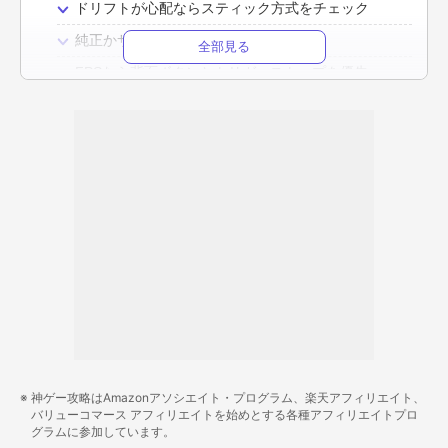
ドリフトが心配ならスティック方式をチェック
純正かサードパーティかは用途で決める
全部見る
FPSなら背面ボタンとトリガーストップを優先
接続方式は2.4GHz無線がおすすめ
公式ライセンス品なら互換性の心配なし
PS5用コントローラーの値段相場
5,000円〜1万円で高機能モデルが手に入る
1〜3万円は競技向けの主力価格帯
3万円以上はフルカスタムのハイエンド
みんなの予算はいくら？
PS5用コントローラーのおすすめメーカー
ソニー
PDP
神ゲー攻略はAmazonアソシエイト・プログラム、楽天アフィリエイト、
バリューコマース アフィリエイトを始めとする各種アフィリエイトプロ
ホリ
グラムに参加しています。