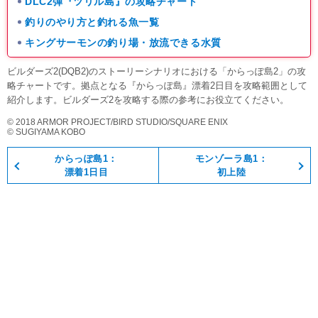
DLC2弾『ツリル島』の攻略チャート
釣りのやり方と釣れる魚一覧
キングサーモンの釣り場・放流できる水質
ビルダーズ2(DQB2)のストーリーシナリオにおける「からっぽ島2」の攻
略チャートです。拠点となる『からっぽ島』漂着2日目を攻略範囲として
紹介します。ビルダーズ2を攻略する際の参考にお役立てください。
© 2018 ARMOR PROJECT/BIRD STUDIO/SQUARE ENIX
© SUGIYAMA KOBO
からっぽ島1：
モンゾーラ島1：
漂着1日目
初上陸