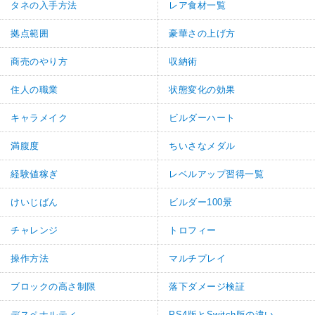
タネの入手方法
レア食材一覧
拠点範囲
豪華さの上げ方
商売のやり方
収納術
住人の職業
状態変化の効果
キャラメイク
ビルダーハート
満腹度
ちいさなメダル
経験値稼ぎ
レベルアップ習得一覧
けいじばん
ビルダー100景
チャレンジ
トロフィー
操作方法
マルチプレイ
ブロックの高さ制限
落下ダメージ検証
デスペナルティ
PS4版とSwitch版の違い