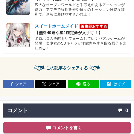
広大なオープンワールドと手応えのあるアクションが
魅力！アプデで移動改善や日々のミッション難易度緩
和で、さらに遊びやすさが向上！
スイートホームメイド
編集部おすすめ
【無料40連や星4確定券が入手可！】
ボロボロの洋館をリフォームしていくパズルゲームが
登場！美少女のSDキャラが洋館内を歩き回る様子も楽
しめる！
この記事をシェアする
シェア
シェア
送る
はてブ
コメント
0
コメントを書く