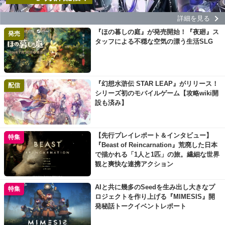
詳細を見る
『ほの暮しの庭』が発売開始！『夜廻』ス
発売
タッフによる不穏な空気の漂う生活SLG
『幻想水滸伝 STAR LEAP』がリリース！
配信
シリーズ初のモバイルゲーム【攻略wiki開
設も済み】
【先行プレイレポート＆インタビュー】
特集
『Beast of Reincarnation』荒廃した日本
で描かれる「1人と1匹」の旅。繊細な世界
観と爽快な連携アクション
AIと共に幾多のSeedを生み出し大きなプ
特集
ロジェクトを作り上げる『MIMESIS』開
発秘話トークイベントレポート