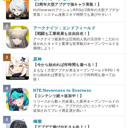
【2周年大型アプデで強キャラ実装！】
HoYoverseのアクションRPGが2周年の大型アプデが
実装！システム改善スキマ時間でも遊びやすい！
2
アークナイツ：エンドフィールド
【戦闘も工業発展も自由自在！】
アークナイツ最新作は圧倒的人気の注目作！こだわり
抜かれたキャラと重厚な世界観のオープンワールドを
満喫しよう！
3
原神
【今から始めれば何時間も遊べる！】
まもなく大型アプデが来るオープンワールドRPG！今
から始めれば豊富なコンテンツで何時間も遊べてお
得！
4
NTE:Neverness to Everness
【コンテンツ続々追加中！】
リリースから数ヶ月経過した新作オープンワールドの
アクションゲーム。アプデのたびにコンテンツが続々
追加されてプレイ満足度が高い！
5
鳴潮
【アプデで遊びやすさも向上！】