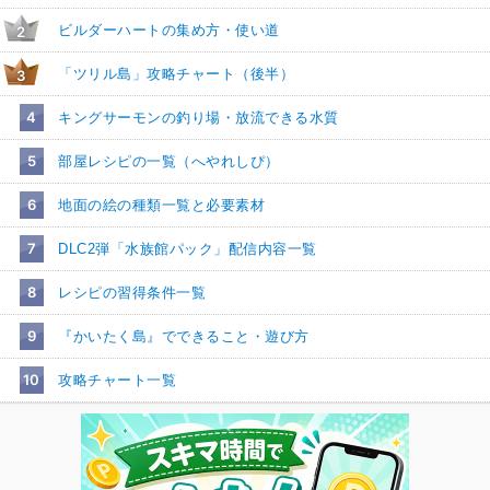
ビルダーハートの集め方・使い道
2
「ツリル島」攻略チャート（後半）
3
4
キングサーモンの釣り場・放流できる水質
5
部屋レシピの一覧（へやれしぴ）
6
地面の絵の種類一覧と必要素材
7
DLC2弾「水族館パック」配信内容一覧
8
レシピの習得条件一覧
9
『かいたく島』でできること・遊び方
10
攻略チャート一覧