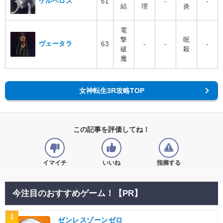
ケルベロス
61
-
-
結
理
炎
電
撃
呪
ヴェータラ
63
-
-
-
破
殺
魔
女神転生3R攻略TOP
この記事を評価してね！
イマイチ
いいね
指摘する
今注目のおすすめゲーム！【PR】
1
ゼンレスゾーンゼロ