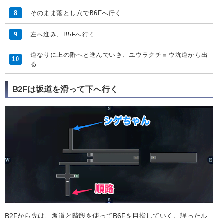
8
そのまま落とし穴でB6Fへ行く
9
左へ進み、B5Fへ行く
道なりに上の階へと進んでいき、ユウラクチョウ坑道から出
10
る
B2Fは坂道を滑って下へ行く
B2Fから先は、坂道と階段を使ってB6Fを目指していく。誤ったル