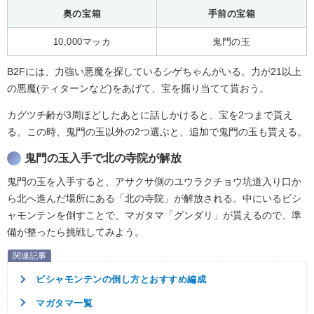
奥の宝箱
手前の宝箱
10,000マッカ
鬼門の玉
B2Fには、力強い悪魔を探しているシゲちゃんがいる。力が21以上
の悪魔(ティターンなど)をあげて、宝を掘り当てて貰おう。
カグツチ齢が3周ほどしたあとに話しかけると、宝を2つまで貰え
る。この時、鬼門の玉以外の2つ選ぶと、追加で鬼門の玉も貰える。
鬼門の玉入手で北の寺院が解放
鬼門の玉を入手すると、アサクサ側のユウラクチョウ坑道入り口か
ら北へ進んだ場所にある「北の寺院」が解放される。中にいるビシ
ャモンテンを倒すことで、マガタマ「グンダリ」が貰えるので、準
備が整ったら挑戦してみよう。
ビシャモンテンの倒し方とおすすめ編成
マガタマ一覧