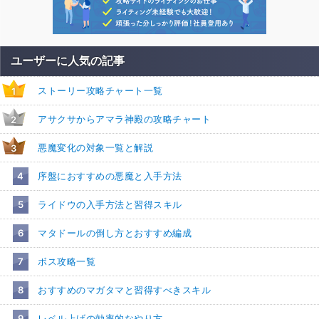
ユーザーに人気の記事
ストーリー攻略チャート一覧
1
アサクサからアマラ神殿の攻略チャート
2
悪魔変化の対象一覧と解説
3
4
序盤におすすめの悪魔と入手方法
5
ライドウの入手方法と習得スキル
6
マタドールの倒し方とおすすめ編成
7
ボス攻略一覧
8
おすすめのマガタマと習得すべきスキル
9
レベル上げの効率的なやり方