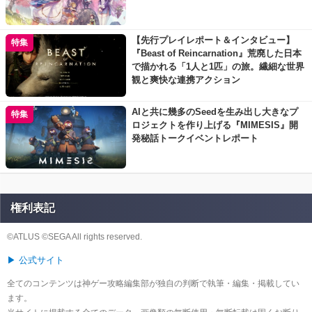
【先行プレイレポート＆インタビュー】
特集
『Beast of Reincarnation』荒廃した日本
で描かれる「1人と1匹」の旅。繊細な世界
観と爽快な連携アクション
AIと共に幾多のSeedを生み出し大きなプ
特集
ロジェクトを作り上げる『MIMESIS』開
発秘話トークイベントレポート
権利表記
©ATLUS ©SEGA All rights reserved.
▶ 公式サイト
全てのコンテンツは神ゲー攻略編集部が独自の判断で執筆・編集・掲載してい
ます。