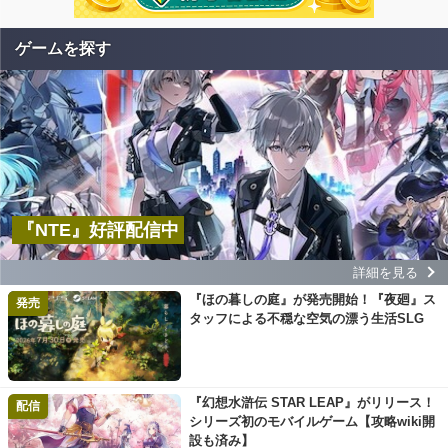
ゲームを探す
『NTE』好評配信中
詳細を見る
『ほの暮しの庭』が発売開始！『夜廻』ス
発売
タッフによる不穏な空気の漂う生活SLG
『幻想水滸伝 STAR LEAP』がリリース！
配信
シリーズ初のモバイルゲーム【攻略wiki開
設も済み】