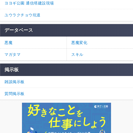
ヨヨギ公園 通信塔建設現場
ユウラクチョウ坑道
データベース
悪魔
悪魔変化
マガタマ
スキル
掲示板
雑談掲示板
質問掲示板