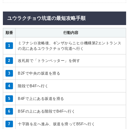
ユウラクチョウ坑道の最短攻略手順
順番
行動内容
ミフナシロ攻略後、ギンザからニヒロ機構第2エントランス
1
の北にあるユウラクチョウ坑道へ行く
2
改札前で「トランペッター」を倒す
3
B2Fで中央の坂道を滑る
4
階段でB4Fへ行く
5
B4Fで上にある坂道を滑る
6
B5Fの上にある階段でB4Fへ行く
7
十字路を左へ進み、坂道を滑ってB5Fへ行く