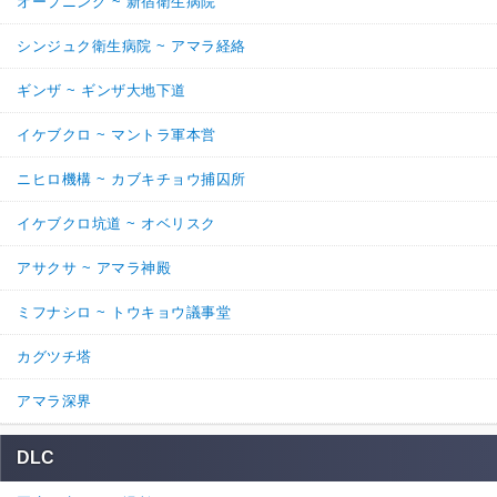
オープニング ~ 新宿衛生病院
シゲちゃん、力21以上でカグツチ7周だよね。
シンジュク衛生病院 ~ アマラ経絡
8
0
返信
(0)
ギンザ ~ ギンザ大地下道
名無しさん
通報
2.
イケブクロ ~ マントラ軍本営
>>1
ニヒロ機構 ~ カブキチョウ捕囚所
最初の十字路ってターミナルの前通ったあとの所だろ
そこを左に曲がった場所にある坂道なんだから「順路」の場所にた
イケブクロ坑道 ~ オベリスク
どり着くわな
アサクサ ~ アマラ神殿
勘違いで煽るのはやめときな
9
3
ミフナシロ ~ トウキョウ議事堂
返信
(1)
カグツチ塔
6.
名無しさん
通報
>>2

アマラ深界
間違ってるんだから勘違いじゃねーだろボケ

指摘と勘違いの区別もつかないんすか？？？wwww
DLC
0
3
返信