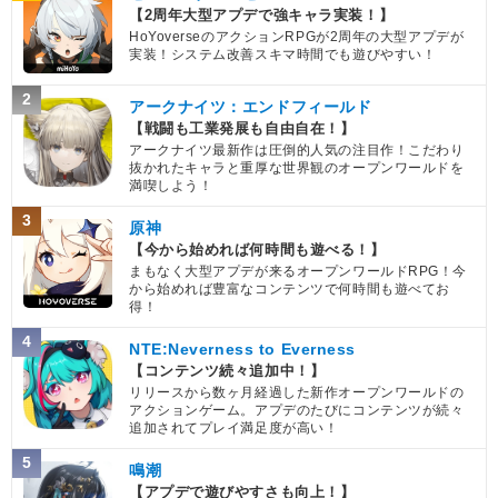
【2周年大型アプデで強キャラ実装！】
HoYoverseのアクションRPGが2周年の大型アプデが
実装！システム改善スキマ時間でも遊びやすい！
2
アークナイツ：エンドフィールド
【戦闘も工業発展も自由自在！】
アークナイツ最新作は圧倒的人気の注目作！こだわり
抜かれたキャラと重厚な世界観のオープンワールドを
満喫しよう！
3
原神
【今から始めれば何時間も遊べる！】
まもなく大型アプデが来るオープンワールドRPG！今
から始めれば豊富なコンテンツで何時間も遊べてお
得！
4
NTE:Neverness to Everness
【コンテンツ続々追加中！】
リリースから数ヶ月経過した新作オープンワールドの
アクションゲーム。アプデのたびにコンテンツが続々
追加されてプレイ満足度が高い！
5
鳴潮
【アプデで遊びやすさも向上！】