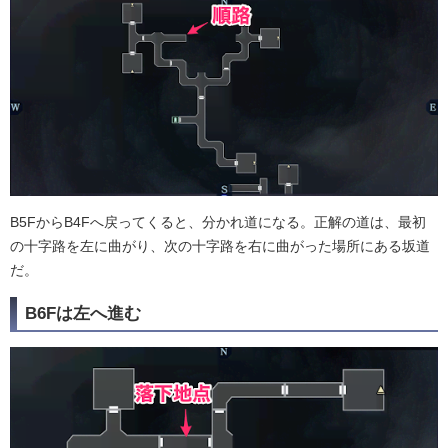
B5FからB4Fへ戻ってくると、分かれ道になる。正解の道は、最初
の十字路を左に曲がり、次の十字路を右に曲がった場所にある坂道
だ。
B6Fは左へ進む