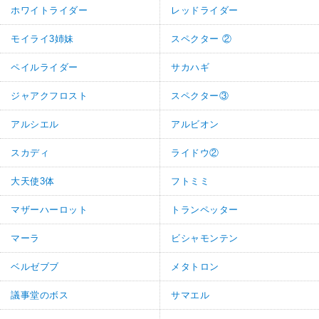
ホワイトライダー
レッドライダー
モイライ3姉妹
スペクター ②
ペイルライダー
サカハギ
ジャアクフロスト
スペクター③
アルシエル
アルビオン
スカディ
ライドウ②
大天使3体
フトミミ
マザーハーロット
トランペッター
マーラ
ビシャモンテン
ベルゼブブ
メタトロン
議事堂のボス
サマエル