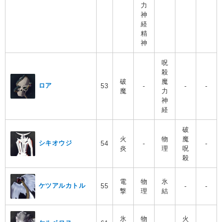
力
神
経
精
神
呪
殺
破
魔
ロア
53
-
-
-
魔
力
神
経
破
火
物
魔
シキオウジ
54
-
-
炎
理
呪
殺
電
物
氷
ケツアルカトル
55
-
-
撃
理
結
氷
物
火