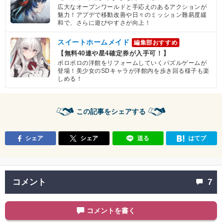
広大なオープンワールドと手応えのあるアクションが
魅力！アプデで移動改善や日々のミッション難易度緩
和で、さらに遊びやすさが向上！
スイートホームメイド
編集部おすすめ
【無料40連や星4確定券が入手可！】
ボロボロの洋館をリフォームしていくパズルゲームが
登場！美少女のSDキャラが洋館内を歩き回る様子も楽
しめる！
この記事をシェアする
シェア
シェア
送る
はてブ
コメント
7
コメントを書く