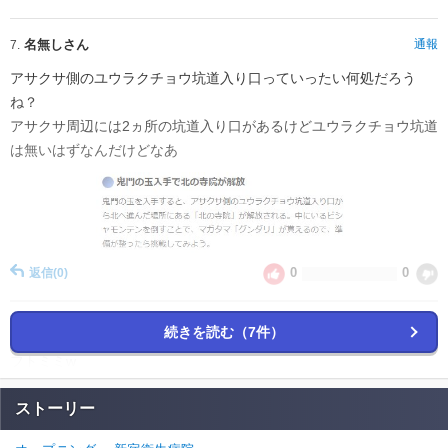
名無しさん
通報
7.
アサクサ側のユウラクチョウ坑道入り口っていったい何処だろう
ね？
アサクサ周辺には2ヵ所の坑道入り口があるけどユウラクチョウ坑道
は無いはずなんだけどなあ
0
0
返信
(0)
名無しさん
通報
5.
続きを読む（7件）
フトミミw
0
0
返信
(0)
ストーリー
名無しさん
通報
4.