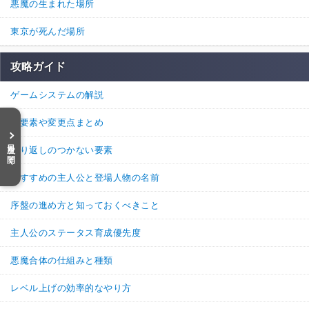
悪魔の生まれた場所
redactedkindle
通報
1.
東京が死んだ場所
＞B4Fの十字路は左へ進む
攻略ガイド
＞女神転生3_ユウラクチョウ坑道
ゲームシステムの解説
＞B5FからB4Fへ戻ってくると、分かれ道になる。正解の道は、最初の十字路を
左に曲がった場所にある坂道だ。
新要素や変更点まとめ
目次を開く
取り返しのつかない要素
あのさあ……る
おすすめの主人公と登場人物の名前
このコメントの画像は非表示状態に設定されています
序盤の進め方と知っておくべきこと
画像を表示する
※不適切な画像である可能性がありますのでご注意ください
主人公のステータス育成優先度
3
14
返信
(0)
悪魔合体の仕組みと種類
レベル上げの効率的なやり方