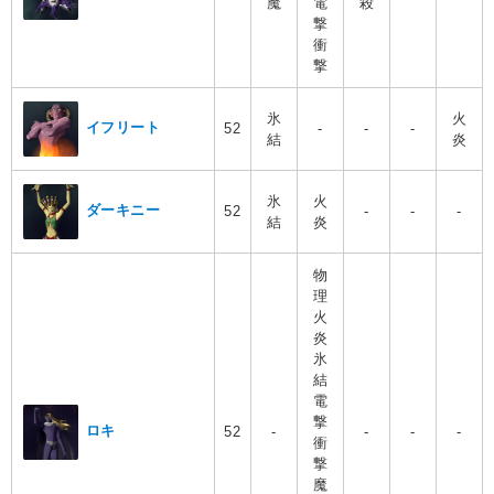
魔
電
殺
撃
衝
撃
氷
火
イフリート
52
-
-
-
結
炎
氷
火
ダーキニー
52
-
-
-
結
炎
物
理
火
炎
氷
結
電
撃
ロキ
52
-
-
-
-
衝
撃
魔