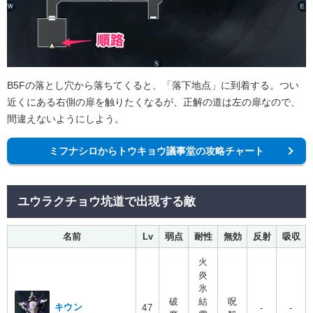
B5Fの落とし穴から落ちてくると、「落下地点」に到着する。つい
近くにある右側の扉を触りたくなるが、正解の道は左の扉なので、
間違えないようにしよう。
ミフナシロからトウキョウ議事堂の攻略チャート
ユウラクチョウ坑道で出現する敵
名前
Lv
弱点
耐性
無効
反射
吸収
火
炎
氷
破
結
呪
キウン
47
-
-