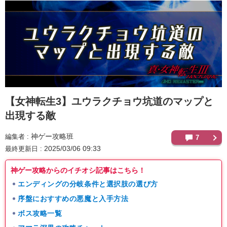
【女神転生3】
ユウラクチョウ坑道のマップと
出現する敵
神ゲー攻略班
編集者
7
2025/03/06 09:33
最終更新日
神ゲー攻略からのイチオシ記事はこちら！
エンディングの分岐条件と選択肢の選び方
序盤におすすめの悪魔と入手方法
ボス攻略一覧