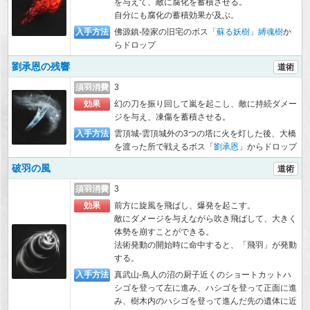
を与えて、敵に腐化を蓄積させる。
自分にも腐化の蓄積効果が及ぶ。
入手方法
佛源鎮-陸家の旧宅のボス
「蘇る妖樹」縛魂樹
か
らドロップ
劉承恩の残響
道術
須羽消費
3
効果
幻の刀を振り回して嵐を起こし、敵に持続ダメー
ジを与え、凍傷を蓄積させる。
入手方法
雲頂城-雲頂城外の3つの塔に火を灯した後、大橋
を渡った所で戦えるボス「
劉承恩
」からドロップ
破羽の風
道術
須羽消費
3
効果
前方に旋風を飛ばし、爆発を起こす。
敵にダメージを与えながら吹き飛ばして、大きく
体勢を崩すことができる。
法術発動の開始時に命中すると、「飛羽」が発動
する。
入手方法
真武山-鳥人の沼の厨子近くのショートカットハ
シゴを登って左に進み、ハシゴを登って正面に進
み、樹木内のハシゴを登って進んだ先の遺体に近