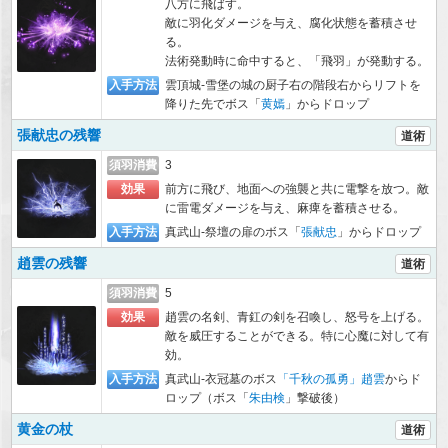
八方に飛ばす。
敵に羽化ダメージを与え、腐化状態を蓄積させ
る。
法術発動時に命中すると、「飛羽」が発動する。
入手方法
雲頂城-雪堡の城の厨子右の階段右からリフトを
降りた先でボス「
黄嫣
」からドロップ
張献忠の残響
道術
須羽消費
3
効果
前方に飛び、地面への強襲と共に電撃を放つ。敵
に雷電ダメージを与え、麻痺を蓄積させる。
入手方法
真武山-祭壇の扉のボス「
張献忠
」からドロップ
趙雲の残響
道術
須羽消費
5
効果
趙雲の名剣、青釭の剣を召喚し、怒号を上げる。
敵を威圧することができる。特に心魔に対して有
効。
入手方法
真武山-衣冠墓のボス
「千秋の孤勇」趙雲
からド
ロップ（ボス「
朱由検
」撃破後）
黄金の杖
道術