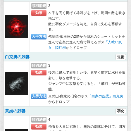
須羽消費
3
効果
左手を高く掲げて雄叫びを上げ、周囲の敵を吹き
飛ばす。
敵に羽化ダメージを与え、自身に失心を蓄積す
る。
入手方法
佛源鎮-蜀王祠の2階から倒木のショートカットを
進んで左奥に進んだ所で戦えるボス
「人喰い妖
女」陸紅柳
からドロップ
白克虜の残響
道術
須羽消費
3
効果
後方に飛んで着地した後、素早く前方に水柱を噴
射し、敵を攻撃する。
ジャンプ中に攻撃を受けると、「飛羽」が発動可
能。
入手方法
真武山-白家の旧宅のボス
「白家の怨児」白克虜
からドロップ
黄嫣の残響
羽化
須羽消費
4
効果
飛虫を大量に召喚し、無数の部隊に分けて、四方