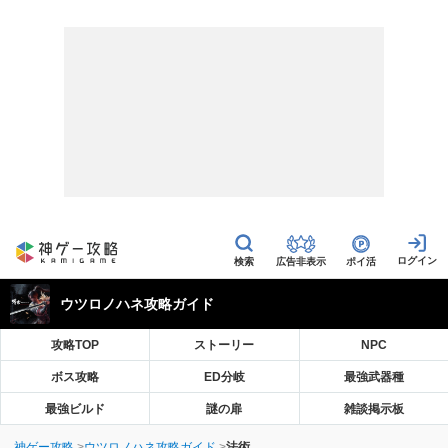
広告非表示
ポイ活
ウツロノハネ攻略ガイド
攻略TOP
ストーリー
NPC
ボス攻略
ED分岐
最強武器種
最強ビルド
謎の扉
雑談掲示板
神ゲー攻略
ウツロノハネ攻略ガイド
法術