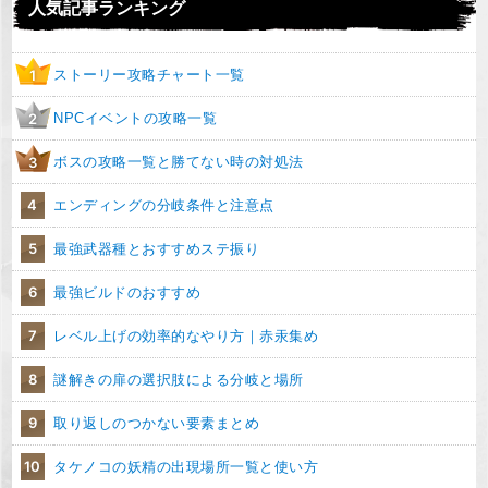
人気記事ランキング
ストーリー攻略チャート一覧
1
NPCイベントの攻略一覧
2
ボスの攻略一覧と勝てない時の対処法
3
4
エンディングの分岐条件と注意点
5
最強武器種とおすすめステ振り
6
最強ビルドのおすすめ
7
レベル上げの効率的なやり方｜赤汞集め
8
謎解きの扉の選択肢による分岐と場所
9
取り返しのつかない要素まとめ
10
タケノコの妖精の出現場所一覧と使い方