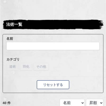
法術一覧
名前
カテゴリ
道術
羽化
その他
リセットする
40 件