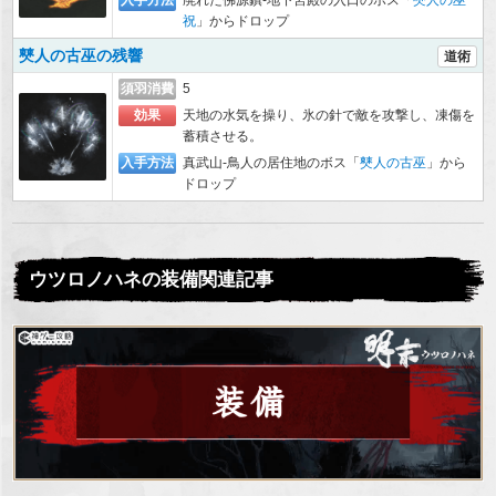
祝
」からドロップ
僰人の古巫の残響
道術
須羽消費
5
効果
天地の水気を操り、氷の針で敵を攻撃し、凍傷を
蓄積させる。
入手方法
真武山-鳥人の居住地のボス「
僰人の古巫
」から
ドロップ
ウツロノハネの装備関連記事