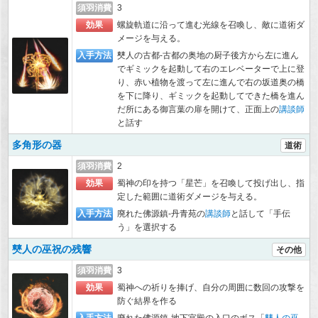
須羽消費
3
効果
螺旋軌道に沿って進む光線を召喚し、敵に道術ダ
メージを与える。
入手方法
僰人の古都-古都の奥地の厨子後方から左に進ん
でギミックを起動して右のエレベーターで上に登
り、赤い植物を渡って左に進んで右の坂道奥の橋
を下に降り、ギミックを起動してできた橋を進ん
だ所にある御言葉の扉を開けて、正面上の
講談師
と話す
多角形の器
道術
須羽消費
2
効果
蜀神の印を持つ「星芒」を召喚して投げ出し、指
定した範囲に道術ダメージを与える。
入手方法
廃れた佛源鎮-丹青苑の
講談師
と話して「手伝
う」を選択する
僰人の巫祝の残響
その他
須羽消費
3
効果
蜀神への祈りを捧げ、自分の周囲に数回の攻撃を
防ぐ結界を作る
入手方法
廃れた佛源鎮-地下宮殿の入口のボス「
僰人の巫