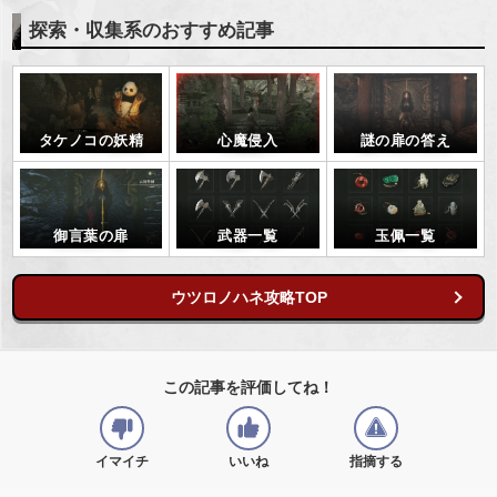
探索・収集系のおすすめ記事
タケノコの妖精
心魔侵入
謎の扉の答え
御言葉の扉
武器一覧
玉佩一覧
ウツロノハネ攻略TOP
この記事を評価してね！
イマイチ
いいね
指摘する