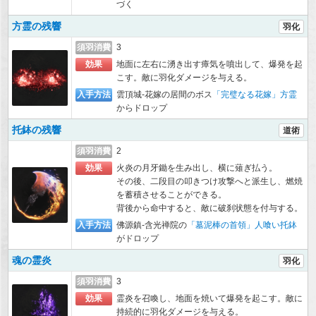
づく
方霊の残響
羽化
須羽消費
3
効果
地面に左右に湧き出す瘴気を噴出して、爆発を起
こす。敵に羽化ダメージを与える。
入手方法
雲頂城-花嫁の居間のボス
「完璧なる花嫁」方霊
からドロップ
托鉢の残響
道術
須羽消費
2
効果
火炎の月牙鋤を生み出し、横に薙ぎ払う。
その後、二段目の叩きつけ攻撃へと派生し、燃焼
を蓄積させることができる。
背後から命中すると、敵に破刹状態を付与する。
入手方法
佛源鎮-含光禅院の
「墓泥棒の首領」人喰い托鉢
がドロップ
魂の霊炎
羽化
須羽消費
3
効果
霊炎を召喚し、地面を焼いて爆発を起こす。敵に
持続的に羽化ダメージを与える。