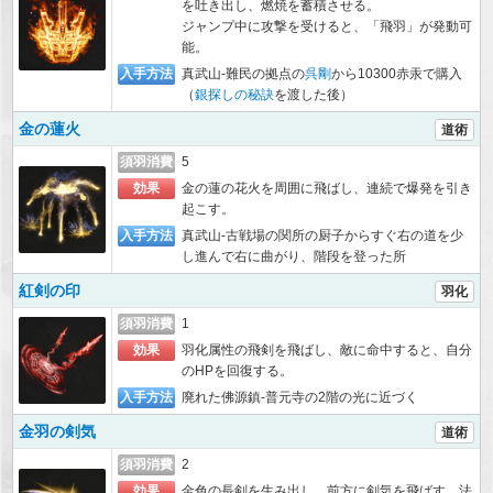
を吐き出し、燃焼を蓄積させる。
ジャンプ中に攻撃を受けると、「飛羽」が発動可
能。
入手方法
真武山-難民の拠点の
呉剛
から10300赤汞で購入
（
銀探しの秘訣
を渡した後）
金の蓮火
道術
須羽消費
5
効果
金の蓮の花火を周囲に飛ばし、連続で爆発を引き
起こす。
入手方法
真武山-古戦場の関所の厨子からすぐ右の道を少
し進んで右に曲がり、階段を登った所
紅剣の印
羽化
須羽消費
1
効果
羽化属性の飛剣を飛ばし、敵に命中すると、自分
のHPを回復する。
入手方法
廃れた佛源鎮-普元寺の2階の光に近づく
金羽の剣気
道術
須羽消費
2
効果
金色の長剣を生み出し、前方に剣気を飛ばす。法