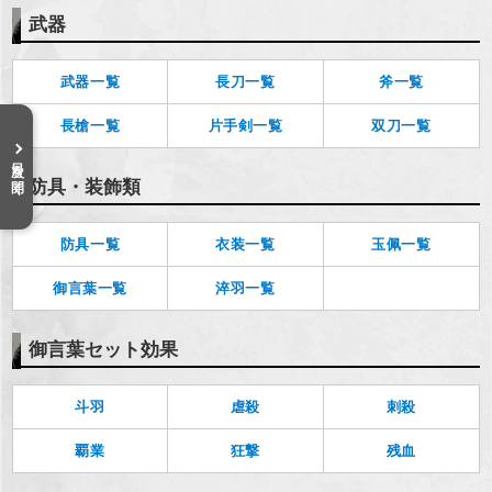
武器
武器一覧
長刀一覧
斧一覧
長槍一覧
片手剣一覧
双刀一覧
目次を開く
防具・装飾類
防具一覧
衣装一覧
玉佩一覧
御言葉一覧
淬羽一覧
御言葉セット効果
斗羽
虐殺
刺殺
覇業
狂撃
残血