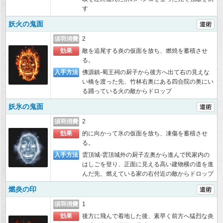
す
妖火の鬼面
道術
須羽消費
2
効果
敵を追尾する炎の仮面を放ち、燃焼を蓄積させ
る。
入手方法
佛源鎮-蜀王祠の厨子から後方へ出て右の見えな
い橋を渡った先、竹林右奥にある四合院の奥にい
る踊っている火の敵からドロップ
妖氷の鬼面
道術
須羽消費
2
効果
的に向かって氷の仮面を放ち、凍傷を蓄積させ
る。
入手方法
雲頂城-雲頂城外の厨子左奥から進んで民家内の
はしごを登り、正面に見える高い建物横の道を進
んだ先、燃えている家の右付近の敵からドロップ
燃炎の印
道術
須羽消費
1
効果
後方に飛んで着地した後、素早く前方へ猛烈な炎