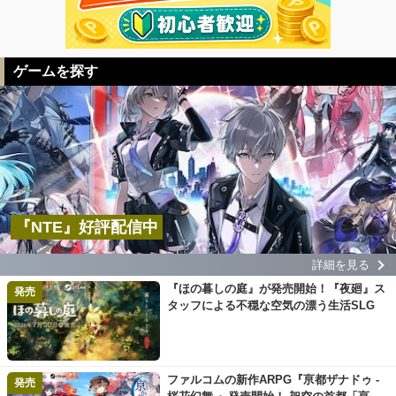
ゲームを探す
『NTE』好評配信中
詳細を見る
『ほの暮しの庭』が発売開始！『夜廻』ス
発売
タッフによる不穏な空気の漂う生活SLG
ファルコムの新作ARPG『亰都ザナドゥ -
発売