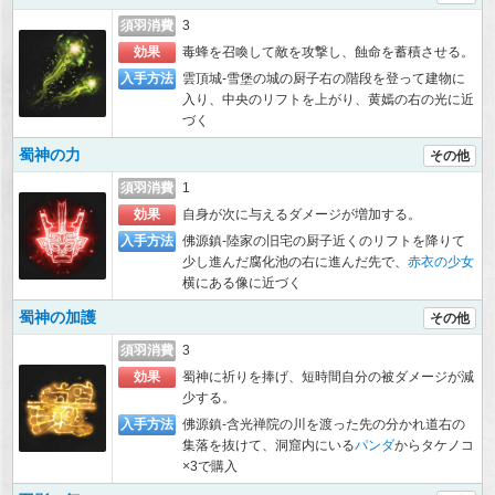
須羽消費
3
効果
毒蜂を召喚して敵を攻撃し、蝕命を蓄積させる。
入手方法
雲頂城-雪堡の城の厨子右の階段を登って建物に
入り、中央のリフトを上がり、黄嫣の右の光に近
づく
蜀神の力
その他
須羽消費
1
効果
自身が次に与えるダメージが増加する。
入手方法
佛源鎮-陸家の旧宅の厨子近くのリフトを降りて
少し進んだ腐化池の右に進んだ先で、
赤衣の少女
横にある像に近づく
蜀神の加護
その他
須羽消費
3
効果
蜀神に祈りを捧げ、短時間自分の被ダメージが減
少する。
入手方法
佛源鎮-含光禅院の川を渡った先の分かれ道右の
集落を抜けて、洞窟内にいる
パンダ
からタケノコ
×3で購入