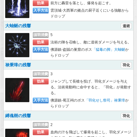
効果
前方に轟雷を落とし、爆発を起こす。
入手方法
雲頂城-大西軍の拠点の厨子近くにいる強敵から
ドロップ
大蚰蜒の残響
道術
須羽消費
5
効果
法術の陣を召喚し、敵に道術ダメージを与える。
入手方法
佛源鎮-盗賊の巣窟のボス
「猛毒の脚」大蚰蜒
か
らドロップ
禄秉璋の残響
羽化
須羽消費
3
効果
ジャンプして長槍を投げ、羽化ダメージを与え
る。法術発動時に命中すると、「羽化」が発動す
る。
入手方法
佛源鎮-蜀王祠のボス
「羽化せし祭司」禄秉璋
か
らドロップ
縛魂樹の残響
羽化
須羽消費
2
効果
血肉の汁を飛ばして爆発を起こし、羽化ダメージ