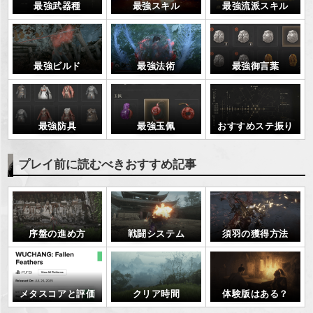
最強武器種
最強流派スキル
最強スキル
最強ビルド
最強法術
最強御言葉
最強防具
最強玉佩
おすすめステ振り
プレイ前に読むべきおすすめ記事
序盤の進め方
戦闘システム
須羽の獲得方法
メタスコアと評価
クリア時間
体験版はある？