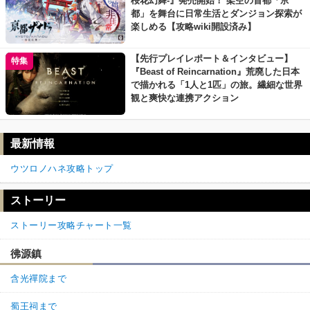
桜花幻舞-』発売開始！ 架空の首都「亰
都」を舞台に日常生活とダンジョン探索が
楽しめる【攻略wiki開設済み】
【先行プレイレポート＆インタビュー】
特集
『Beast of Reincarnation』荒廃した日本
で描かれる「1人と1匹」の旅。繊細な世界
観と爽快な連携アクション
最新情報
ウツロノハネ攻略トップ
ストーリー
ストーリー攻略チャート一覧
彿源鎮
含光禪院まで
蜀王祠まで