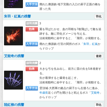
入手方法
廃れた佛源鎮-地下宮殿の入口の厨子正面の橋を
渡った先
朱羽・紅嵐の残響
羽化
須羽消費
3
効果
翼を羽ばたかせ、血の羽根を7枚飛ばして敵を追
跡する。敵に羽化ダメージを与える。
法術発動時に命中すると、「飛羽」が発動する。
入手方法
廃れた佛源鎮-行宮の関所のボス
「朱羽」紅嵐
か
らドロップ
艾能奇の残響
道術
須羽消費
2
効果
大きな弓を生み出し、前方に雷の矢を5本発射す
る。
矢が着弾すると爆発を起こす。
法術発動時に命中すると、「飛羽」が発動する。
入手方法
雲頂城-大西軍の拠点の厨子から左後ろに進み、
年歳長
近くの門を開けると戦えるボス「
艾能奇
」
からドロップ
陸紅柳の残響
羽化