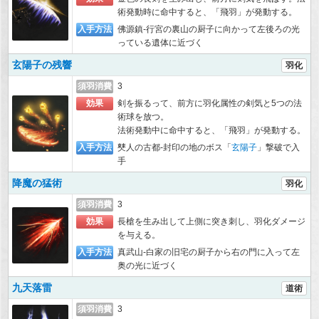
術発動時に命中すると、「飛羽」が発動する。
入手方法
佛源鎮-行宮の裏山の厨子に向かって左後ろの光
っている遺体に近づく
玄陽子の残響
羽化
須羽消費
3
効果
剣を振るって、前方に羽化属性の剣気と5つの法
術球を放つ。
法術発動中に命中すると、「飛羽」が発動する。
入手方法
僰人の古都-封印の地のボス「
玄陽子
」撃破で入
手
降魔の猛術
羽化
須羽消費
3
効果
長槍を生み出して上側に突き刺し、羽化ダメージ
を与える。
入手方法
真武山-白家の旧宅の厨子から右の門に入って左
奥の光に近づく
九天落雷
道術
須羽消費
3