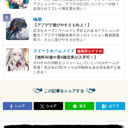
アクションゲーム。アプデのたびにコンテンツが続々
追加されてプレイ満足度が高い！
5
鳴潮
【アプデで遊びやすさも向上！】
広大なオープンワールドと手応えのあるアクションが
魅力！アプデで移動改善や日々のミッション難易度緩
和で、さらに遊びやすさが向上！
スイートホームメイド
編集部おすすめ
【無料40連や星4確定券が入手可！】
ボロボロの洋館をリフォームしていくパズルゲームが
登場！美少女のSDキャラが洋館内を歩き回る様子も楽
しめる！
この記事をシェアする
シェア
シェア
送る
はてブ