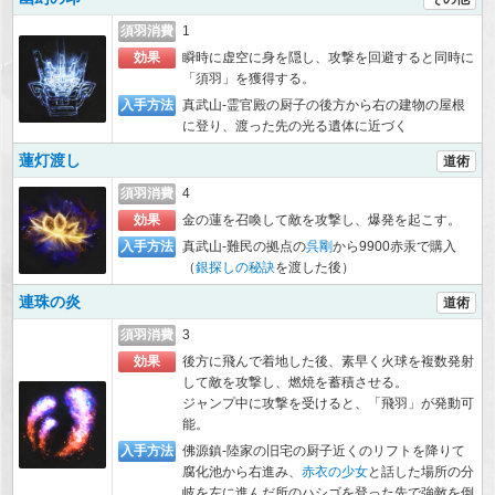
須羽消費
1
効果
瞬時に虚空に身を隠し、攻撃を回避すると同時に
「須羽」を獲得する。
入手方法
真武山-霊官殿の厨子の後方から右の建物の屋根
に登り、渡った先の光る遺体に近づく
蓮灯渡し
道術
須羽消費
4
効果
金の蓮を召喚して敵を攻撃し、爆発を起こす。
入手方法
真武山-難民の拠点の
呉剛
から9900赤汞で購入
（
銀探しの秘訣
を渡した後）
連珠の炎
道術
須羽消費
3
効果
後方に飛んで着地した後、素早く火球を複数発射
して敵を攻撃し、燃焼を蓄積させる。
ジャンプ中に攻撃を受けると、「飛羽」が発動可
能。
入手方法
佛源鎮-陸家の旧宅の厨子近くのリフトを降りて
腐化池から右進み、
赤衣の少女
と話した場所の分
岐を左に進んだ所のハシゴを登った先で強敵を倒