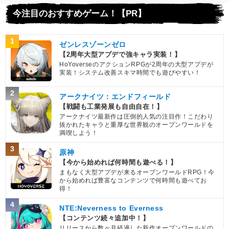
今注目のおすすめゲーム！【PR】
1
ゼンレスゾーンゼロ
【2周年大型アプデで強キャラ実装！】
HoYoverseのアクションRPGが2周年の大型アプデが
実装！システム改善スキマ時間でも遊びやすい！
2
アークナイツ：エンドフィールド
【戦闘も工業発展も自由自在！】
アークナイツ最新作は圧倒的人気の注目作！こだわり
抜かれたキャラと重厚な世界観のオープンワールドを
満喫しよう！
3
原神
【今から始めれば何時間も遊べる！】
まもなく大型アプデが来るオープンワールドRPG！今
から始めれば豊富なコンテンツで何時間も遊べてお
得！
4
NTE:Neverness to Everness
【コンテンツ続々追加中！】
リリースから数ヶ月経過した新作オープンワールドの