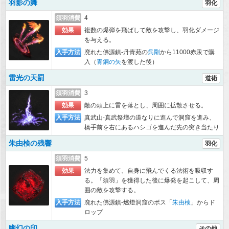
羽影の舞
羽化
須羽消費
4
効果
複数の爆弾を飛ばして敵を攻撃し、羽化ダメージ
を与える。
入手方法
廃れた佛源鎮-丹青苑の
呉剛
から11000赤汞で購
入（
青銅の矢
を渡した後）
雷光の天罰
道術
須羽消費
3
効果
敵の頭上に雷を落とし、周囲に拡散させる。
入手方法
真武山-真武祭壇の道なりに進んで洞窟を進み、
橋手前を右にあるハシゴを進んだ先の突き当たり
朱由検の残響
羽化
須羽消費
5
効果
法力を集めて、自身に飛んでくる法術を吸収す
る。「須羽」を獲得した後に爆発を起こして、周
囲の敵を攻撃する。
入手方法
廃れた佛源鎮-燃燈洞窟のボス「
朱由検
」からド
ロップ
幽幻の印
その他