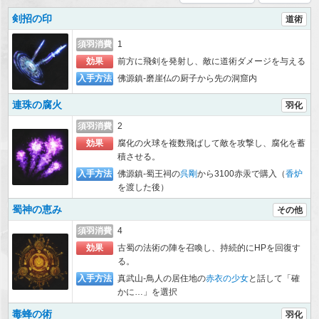
剣招の印
道術
須羽消費
1
効果
前方に飛剣を発射し、敵に道術ダメージを与える
入手方法
佛源鎮-磨崖仏の厨子から先の洞窟内
連珠の腐火
羽化
須羽消費
2
効果
腐化の火球を複数飛ばして敵を攻撃し、腐化を蓄
積させる。
入手方法
佛源鎮-蜀王祠の
呉剛
から3100赤汞で購入（
香炉
を渡した後）
蜀神の恵み
その他
須羽消費
4
効果
古蜀の法術の陣を召喚し、持続的にHPを回復す
る。
入手方法
真武山-鳥人の居住地の
赤衣の少女
と話して「確
かに…」を選択
毒蜂の術
羽化