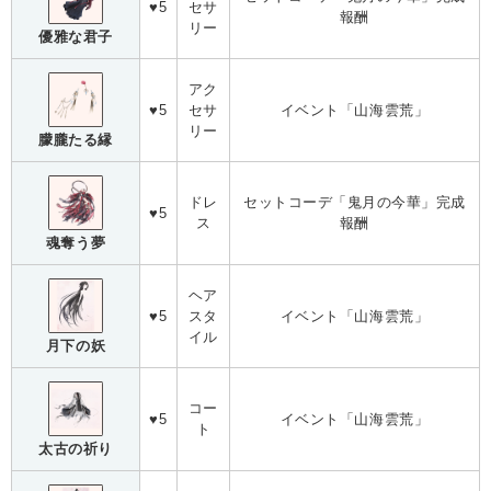
♥5
セサ
報酬
リー
優雅な君子
アク
♥5
セサ
イベント「山海雲荒」
リー
朦朧たる縁
ドレ
セットコーデ「鬼月の今華」完成
♥5
ス
報酬
魂奪う夢
ヘア
♥5
スタ
イベント「山海雲荒」
イル
月下の妖
コー
♥5
イベント「山海雲荒」
ト
太古の祈り