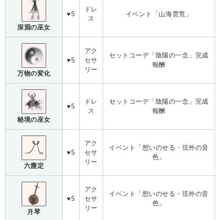
ドレ
♥5
イベント「山海雲荒」
ス
深淵の巫女
アク
セットコーデ「陰陽の一念」完成
♥5
セサ
報酬
リー
万物の変化
ドレ
セットコーデ「陰陽の一念」完成
♥5
ス
報酬
秘境の巫女
アク
イベント「想いのせる・弦外の音
♥5
セサ
色」
リー
六塵定
アク
イベント「想いのせる・弦外の音
♥5
セサ
色」
リー
月琴