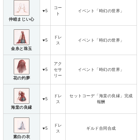
コー
♥5
イベント「時幻の世界」
ト
仲睦まじい心
ドレ
♥5
イベント「時幻の世界」
ス
金糸と珠玉
アク
♥5
セサ
イベント「時幻の世界」
リー
花の灼夢
ドレ
セットコーデ「海棠の良縁」完成
♥5
ス
報酬
海棠の良縁
ドレ
♥5
ギルド合同合成
ス
素白の衣