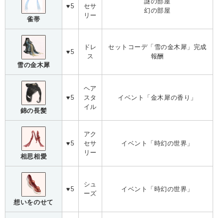
謎の部屋
♥5
セサ
幻の部屋
リー
雀帯
ドレ
セットコーデ「雪の金木犀」完成
♥5
ス
報酬
雪の金木犀
ヘア
♥5
スタ
イベント「金木犀の香り」
イル
錦の長髪
アク
♥5
セサ
イベント「時幻の世界」
リー
相思相愛
シュ
♥5
イベント「時幻の世界」
ーズ
想いをのせて