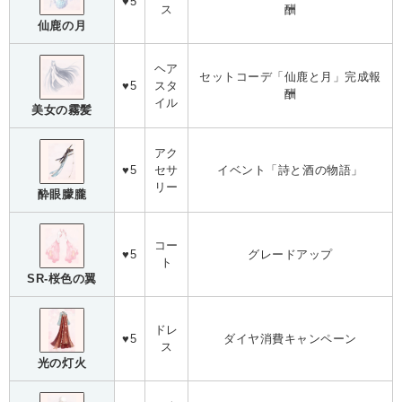
♥5
ス
酬
仙鹿の月
ヘア
セットコーデ「仙鹿と月」完成報
♥5
スタ
酬
イル
美女の霧髪
アク
♥5
セサ
イベント「詩と酒の物語」
リー
酔眼朦朧
コー
♥5
グレードアップ
ト
SR-桜色の翼
ドレ
♥5
ダイヤ消費キャンペーン
ス
光の灯火