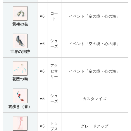
コー
♥6
イベント「空の境・心の海」
ト
黄梅の枝
シュ
♥6
イベント「空の境・心の海」
ーズ
世界の痕跡
アク
♥6
セサ
イベント「空の境・心の海」
リー
花堕つ時
シュ
♥5
カスタマイズ
ーズ
雲歩き（青）
トッ
♥5
グレードアップ
プス