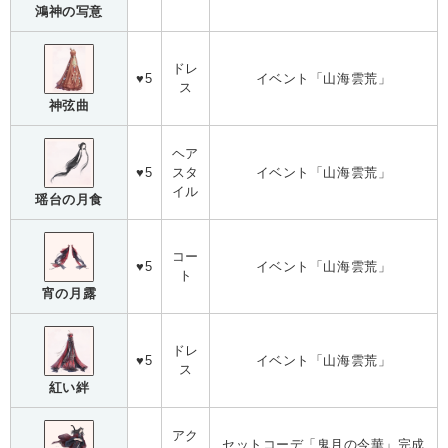
鴻神の写意
ドレ
♥5
イベント「山海雲荒」
ス
神弦曲
ヘア
♥5
スタ
イベント「山海雲荒」
イル
瑶台の月食
コー
♥5
イベント「山海雲荒」
ト
宵の月露
ドレ
♥5
イベント「山海雲荒」
ス
紅い絆
アク
セットコーデ「鬼月の今華」完成