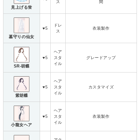
ス
間
見上げる蛍
ドレ
♥5
衣装製作
ス
墓守りの仙女
ヘア
♥5
スタ
グレードアップ
イル
SR-胡蝶
ヘア
♥5
スタ
カスタマイズ
イル
紫胡蝶
ヘア
♥5
スタ
衣装製作
イル
小龍女ヘア
アク