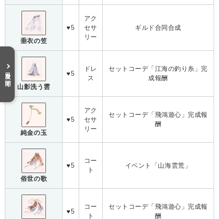
アク
♥5
セサ
ギルド合同合成
リー
垂衣の笠
ドレ
セットコーデ「江海の釣り糸」完
目次を開く
♥5
ス
成報酬
山影洗う雲
アク
セットコーデ「飛鴻遊心」完成報
♥5
セサ
酬
リー
純金の玉
コー
♥5
イベント「山海雲荒」
ト
俗世の歌
コー
セットコーデ「飛鴻遊心」完成報
♥5
ト
酬