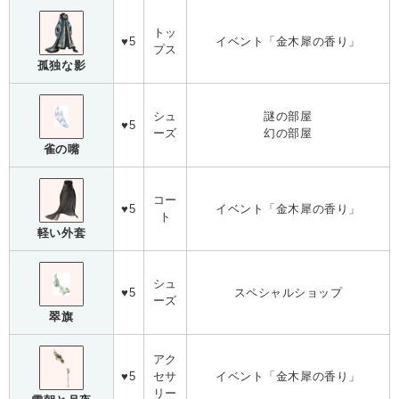
トッ
♥5
イベント「金木犀の香り」
プス
孤独な影
シュ
謎の部屋
♥5
ーズ
幻の部屋
雀の嘴
コー
♥5
イベント「金木犀の香り」
ト
軽い外套
シュ
♥5
スペシャルショップ
ーズ
翠旗
アク
♥5
セサ
イベント「金木犀の香り」
リー