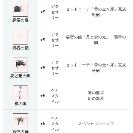
アク
セットコーデ「雪の金木犀」完成
♥5
セサ
報酬
リー
探索の春
アク
秘密の館「月と蛍の光」、翡翠の
♥5
セサ
間
リー
月石の鎖
アク
セットコーデ「雪の金木犀」完成
♥5
セサ
報酬
リー
花と蘭の舟
ヘア
謎の部屋
♥5
スタ
幻の部屋
イル
雀の唄
ヘア
♥5
スタ
スペシャルショップ
イル
宮中の華