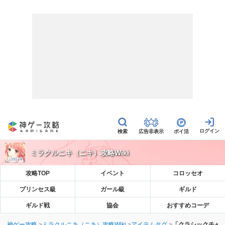
広告非表示
ポイ活
ミラクルニキ（ニキ）攻略Wiki
攻略TOP
イベント
コロッセオ
プリンセス級
ガール級
ギルド
ギルド戦
協会
おすすめコーデ
神ゲー攻略
ミラクルニキ（ニキ）攻略Wiki
アイテムタグ
「クラシックチャ