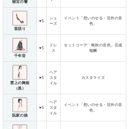
秘宝の簪
シュ
イベント「想いのせる・弦外の音
♥5
ーズ
色」
昔語り
ドレ
セットコーデ「晩秋の音色」完成
♥5
ス
報酬
千年音
ヘア
♥5
スタ
カスタマイズ
雲上の舞姫
イル
（黒）
ヘア
イベント「想いのせる・弦外の音
♥5
スタ
色」
イル
阮家の娘