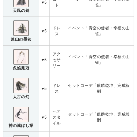
♥5
ト
雀」
天風の錦
ドレ
イベント「青空の使者・幸福の山
♥5
ス
雀」
連山の墨衣
アク
イベント「青空の使者・幸福の山
♥5
セサ
雀」
リー
炙焔鳳冠
ドレ
セットコーデ「麒麟乾坤」完成報
♥5
ス
酬
太古の幻
ヘア
セットコーデ「麒麟乾坤」完成報
♥5
スタ
酬
イル
神の滅ぼし業