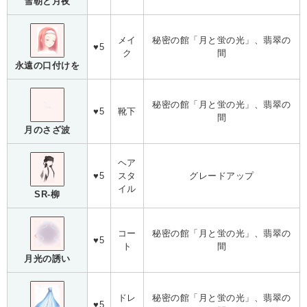
雪朝と月夜
メイ
秘密の館「月と蛍の光」、翡翠の
♥5
ク
間
永遠の口付けを
秘密の館「月と蛍の光」、翡翠の
♥5
靴下
間
月のさざ波
ヘア
♥5
スタ
グレードアップ
イル
SR-柳
コー
秘密の館「月と蛍の光」、翡翠の
♥5
ト
間
月光の誘い
ドレ
秘密の館「月と蛍の光」、翡翠の
♥5