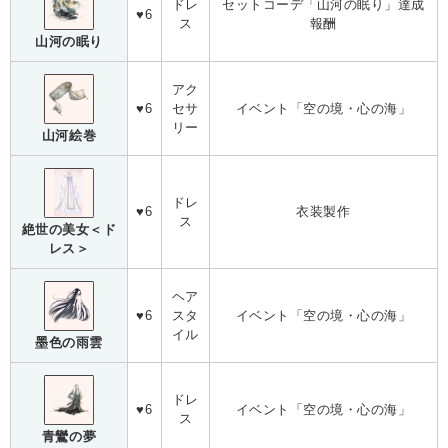
ドレ
セットコーデ「山河の眠り」達成
♥6
ス
報酬
山河の眠り
アク
♥6
セサ
イベント「空の境・心の海」
リー
山河絵巻
ドレ
♥6
衣装製作
ス
絶世の美女＜ド
レス＞
ヘア
♥6
スタ
イベント「空の境・心の海」
イル
墨色の雨雲
ドレ
♥6
イベント「空の境・心の海」
ス
青鸞の夢