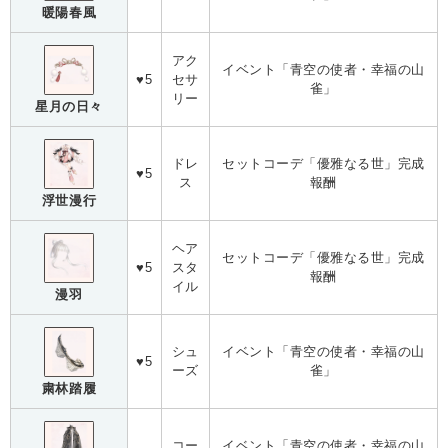
暖陽春風
アク
イベント「青空の使者・幸福の山
♥5
セサ
雀」
リー
星月の日々
ドレ
セットコーデ「優雅なる世」完成
♥5
ス
報酬
浮世漫行
ヘア
セットコーデ「優雅なる世」完成
♥5
スタ
報酬
イル
漫羽
シュ
イベント「青空の使者・幸福の山
♥5
ーズ
雀」
粛林踏履
コー
イベント「青空の使者・幸福の山