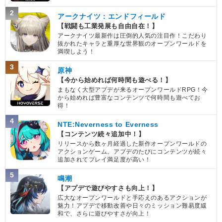
2
アークナイツ：エンドフィールド
【戦闘も工業発展も自由自在！】
アークナイツ最新作は圧倒的人気の注目作！こだわり
抜かれたキャラと重厚な世界観のオープンワールドを
満喫しよう！
3
原神
【今から始めれば何時間も遊べる！】
まもなく大型アプデが来るオープンワールドRPG！今
から始めれば豊富なコンテンツで何時間も遊べてお
得！
4
NTE:Neverness to Everness
【コンテンツ続々追加中！】
リリースから数ヶ月経過した新作オープンワールドの
アクションゲーム。アプデのたびにコンテンツが続々
追加されてプレイ満足度が高い！
5
鳴潮
【アプデで遊びやすさも向上！】
広大なオープンワールドと手応えのあるアクションが
魅力！アプデで移動改善や日々のミッション難易度緩
和で、さらに遊びやすさが向上！