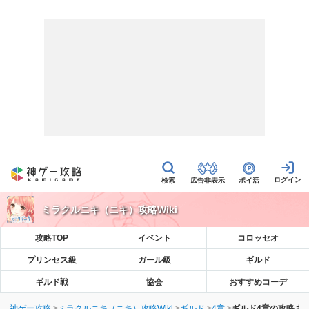
広告非表示
ポイ活
ミラクルニキ（ニキ）攻略Wiki
攻略TOP
イベント
コロッセオ
プリンセス級
ガール級
ギルド
ギルド戦
協会
おすすめコーデ
神ゲー攻略
ミラクルニキ（ニキ）攻略Wiki
ギルド
4章
ギルド4章の攻略ま