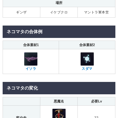
場所
ギンザ
イケブクロ
マントラ軍本営
ネコマタの合体例
合体素材1
合体素材2
イソラ
スダマ
ネコマタの変化
悪魔名
必要Lv
変化先
22