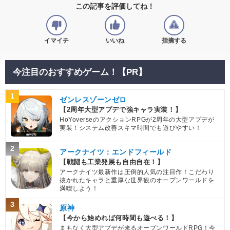
この記事を評価してね！
イマイチ
いいね
指摘する
今注目のおすすめゲーム！【PR】
1
ゼンレスゾーンゼロ
【2周年大型アプデで強キャラ実装！】
HoYoverseのアクションRPGが2周年の大型アプデが
実装！システム改善スキマ時間でも遊びやすい！
2
アークナイツ：エンドフィールド
【戦闘も工業発展も自由自在！】
アークナイツ最新作は圧倒的人気の注目作！こだわり
抜かれたキャラと重厚な世界観のオープンワールドを
満喫しよう！
3
原神
【今から始めれば何時間も遊べる！】
まもなく大型アプデが来るオープンワールドRPG！今