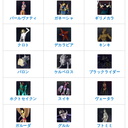
パールヴァティ
ガネーシャ
ギリメカラ
クロト
デカラビア
キンキ
バロン
ケルベロス
ブラックライダー
ホクトセイクン
スイキ
ヴェータラ
ガルーダ
グルル
フトミミ