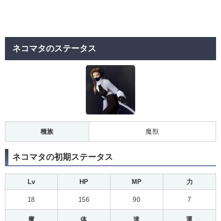
ネコマタのステータス
種族
魔獣
ネコマタの初期ステータス
Lv
HP
MP
力
18
156
90
7
魔
体
速
運