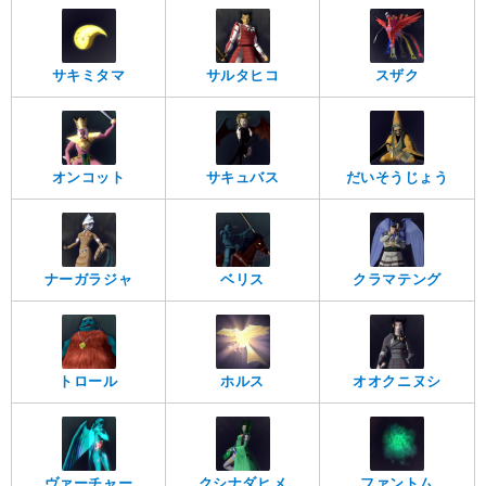
サキミタマ
サルタヒコ
スザク
オンコット
サキュバス
だいそうじょう
ナーガラジャ
ベリス
クラマテング
トロール
ホルス
オオクニヌシ
ヴァーチャー
クシナダヒメ
ファントム