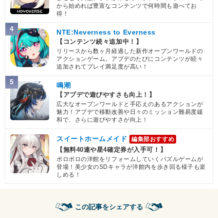
から始めれば豊富なコンテンツで何時間も遊べてお
得！
4
NTE:Neverness to Everness
【コンテンツ続々追加中！】
リリースから数ヶ月経過した新作オープンワールドの
アクションゲーム。アプデのたびにコンテンツが続々
追加されてプレイ満足度が高い！
5
鳴潮
【アプデで遊びやすさも向上！】
広大なオープンワールドと手応えのあるアクションが
魅力！アプデで移動改善や日々のミッション難易度緩
和で、さらに遊びやすさが向上！
スイートホームメイド
編集部おすすめ
【無料40連や星4確定券が入手可！】
ボロボロの洋館をリフォームしていくパズルゲームが
登場！美少女のSDキャラが洋館内を歩き回る様子も楽
しめる！
この記事をシェアする