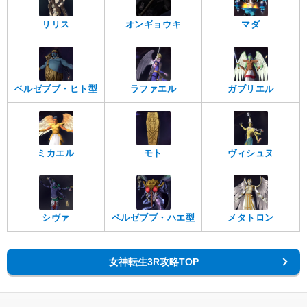
リリス
オンギョウキ
マダ
ベルゼブブ・ヒト型
ラファエル
ガブリエル
ミカエル
モト
ヴィシュヌ
シヴァ
ベルゼブブ・ハエ型
メタトロン
女神転生3R攻略TOP