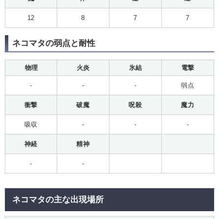
12
8
7
7
ネコマタの弱点と耐性
物理
火炎
氷結
電撃
-
-
-
弱点
衝撃
破魔
呪殺
魔力
吸収
-
-
-
神経
精神
-
-
ネコマタの主な出現場所