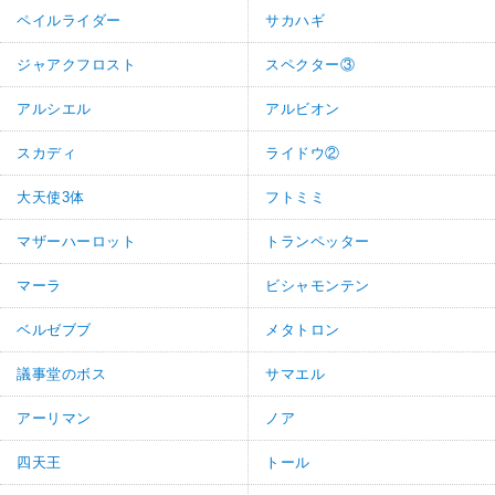
ペイルライダー
サカハギ
ジャアクフロスト
スペクター③
アルシエル
アルビオン
スカディ
ライドウ②
大天使3体
フトミミ
マザーハーロット
トランペッター
マーラ
ビシャモンテン
ベルゼブブ
メタトロン
議事堂のボス
サマエル
アーリマン
ノア
四天王
トール