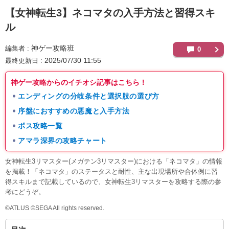
【女神転生3】
ネコマタの入手方法と習得スキ
ル
神ゲー攻略班
編集者
0
2025/07/30 11:55
最終更新日
神ゲー攻略からのイチオシ記事はこちら！
エンディングの分岐条件と選択肢の選び方
序盤におすすめの悪魔と入手方法
ボス攻略一覧
アマラ深界の攻略チャート
女神転生3リマスター(メガテン3リマスター)における「ネコマタ」の情報
を掲載！「ネコマタ」のステータスと耐性、主な出現場所や合体例に習
得スキルまで記載しているので、女神転生3リマスターを攻略する際の参
考にどうぞ。
©ATLUS ©SEGA All rights reserved.