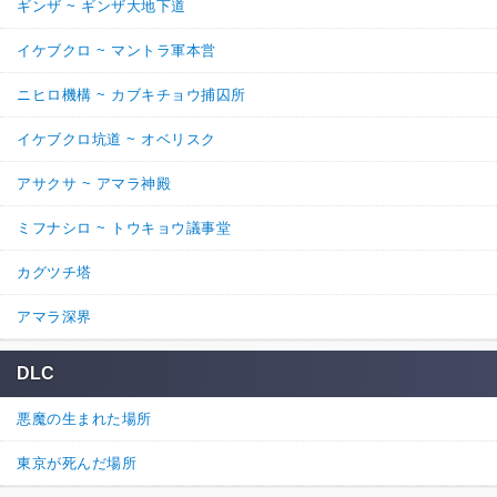
ギンザ ~ ギンザ大地下道
イケブクロ ~ マントラ軍本営
ニヒロ機構 ~ カブキチョウ捕囚所
イケブクロ坑道 ~ オベリスク
アサクサ ~ アマラ神殿
ミフナシロ ~ トウキョウ議事堂
カグツチ塔
アマラ深界
DLC
悪魔の生まれた場所
東京が死んだ場所