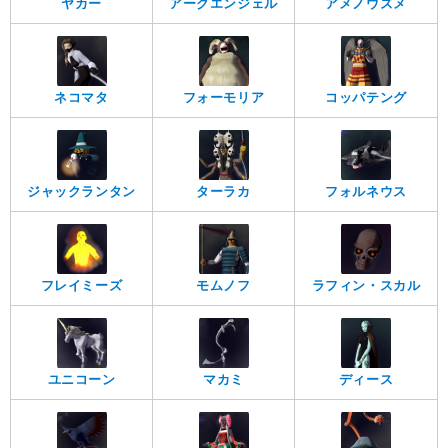
ヤカー
アークエンジェル
アメノウズメ
ネコマタ
フォーモリア
コッパテング
ジャックランタン
ターラカ
フォルネウス
フレイミーズ
モムノフ
ラフィン・スカル
ユニコーン
マカミ
ディース