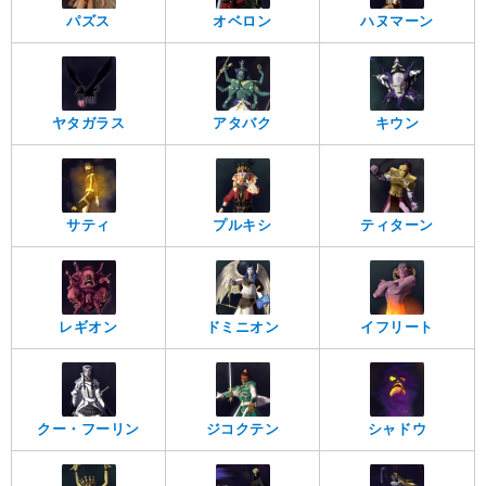
パズス
オベロン
ハヌマーン
ヤタガラス
アタバク
キウン
サティ
プルキシ
ティターン
レギオン
ドミニオン
イフリート
クー・フーリン
ジコクテン
シャドウ