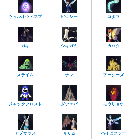
ウィルオウィスプ
ピクシー
コダマ
ガキ
シキガミ
カハク
スライム
チン
アーシーズ
ジャックフロスト
ダツエバ
モウリョウ
アプサラス
リリム
ハイピクシー