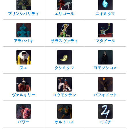
プリンシパリティ
エリゴール
ニギミタマ
アラハバキ
サラスヴァティ
マタドール
ヌエ
クシミタマ
ヨモツシコメ
ヴァルキリー
コウモクテン
バフォメット
パワー
オルトロス
ミズチ