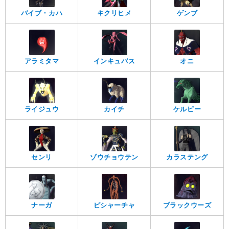
バイブ・カハ
キクリヒメ
ゲンブ
アラミタマ
インキュバス
オニ
ライジュウ
カイチ
ケルピー
センリ
ゾウチョウテン
カラステング
ナーガ
ピシャーチャ
ブラックウーズ