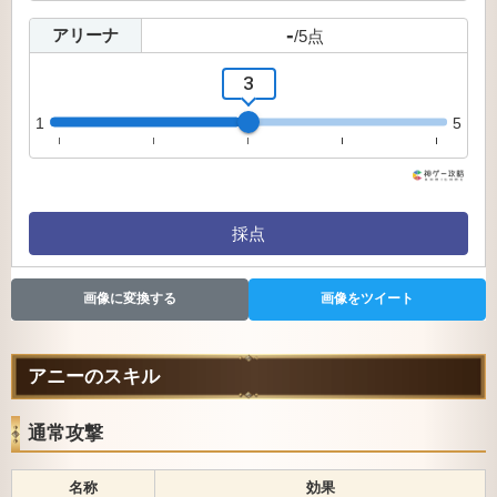
-
アリーナ
/
5
点
3
1
5
採点
画像に変換する
画像をツイート
アニーのスキル
通常攻撃
名称
効果