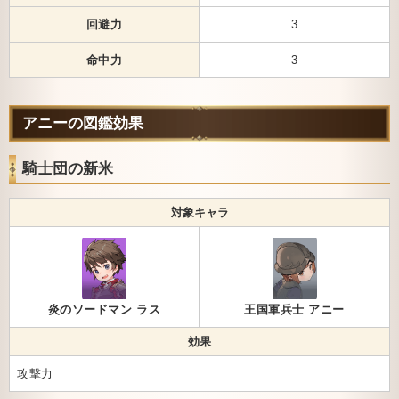
回避力
3
命中力
3
アニーの図鑑効果
騎士団の新米
対象キャラ
炎のソードマン ラス
王国軍兵士 アニー
効果
攻撃力