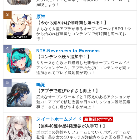
満喫しよう！
3
原神
【今から始めれば何時間も遊べる！】
まもなく大型アプデが来るオープンワールドRPG！今
から始めれば豊富なコンテンツで何時間も遊べてお
得！
4
NTE:Neverness to Everness
【コンテンツ続々追加中！】
リリースから数ヶ月経過した新作オープンワールドの
アクションゲーム。アプデのたびにコンテンツが続々
追加されてプレイ満足度が高い！
5
鳴潮
【アプデで遊びやすさも向上！】
広大なオープンワールドと手応えのあるアクションが
魅力！アプデで移動改善や日々のミッション難易度緩
和で、さらに遊びやすさが向上！
スイートホームメイド
編集部おすすめ
【無料40連や星4確定券が入手可！】
ボロボロの洋館をリフォームしていくパズルゲームが
登場！美少女のSDキャラが洋館内を歩き回る様子も楽