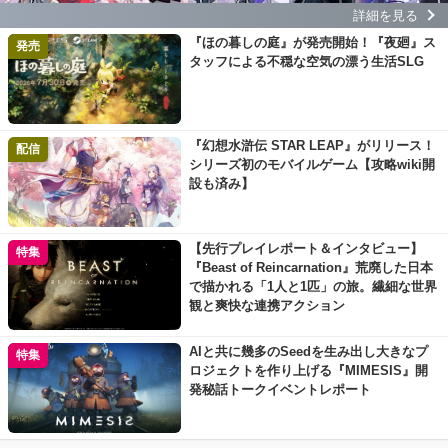
詳細を見る
『ほの暮しの庭』が発売開始！『夜廻』ス
発売
タッフによる不穏な空気の漂う生活SLG
『幻想水滸伝 STAR LEAP』がリリース！
配信
シリーズ初のモバイルゲーム【攻略wiki開
設も済み】
【先行プレイレポート＆インタビュー】
特集
『Beast of Reincarnation』荒廃した日本
で描かれる「1人と1匹」の旅。繊細な世界
観と爽快な連携アクション
AIと共に幾多のSeedを生み出し大きなプ
特集
ロジェクトを作り上げる『MIMESIS』開
発秘話トークイベントレポート