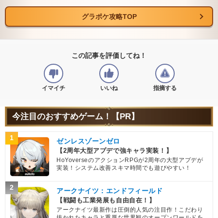
グラポケ攻略TOP
この記事を評価してね！
イマイチ
いいね
指摘する
今注目のおすすめゲーム！【PR】
1
ゼンレスゾーンゼロ
【2周年大型アプデで強キャラ実装！】
HoYoverseのアクションRPGが2周年の大型アプデが
実装！システム改善スキマ時間でも遊びやすい！
2
アークナイツ：エンドフィールド
【戦闘も工業発展も自由自在！】
アークナイツ最新作は圧倒的人気の注目作！こだわり
抜かれたキャラと重厚な世界観のオープンワールドを