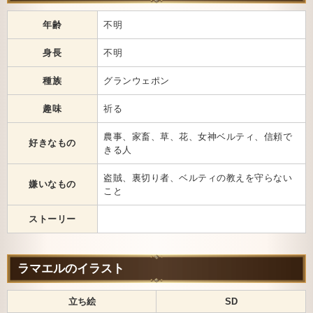
年齢
不明
身長
不明
種族
グランウェポン
趣味
祈る
農事、家畜、草、花、女神ベルティ、信頼で
好きなもの
きる人
盗賊、裏切り者、ベルティの教えを守らない
嫌いなもの
こと
ストーリー
ラマエルのイラスト
立ち絵
SD