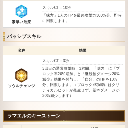
スキルCT：10秒
「味方」1人のHPを最終攻撃力300%分、即時
に回復します。
素早い治療
パッシブスキル
名称
効果
スキルCT：3秒
3回目の通常攻撃時、3秒間、「味方」に「ブ
ロック率20%増加」と「継続被ダメージ20%
減少」効果を付与し、「自分」のHPを10%
分、回復します。（ブロック成功時にはクリ
ソウルチェンジ
ティカルヒットが発生せず、基本ダメージが
30%減少します）
ラマエルのキーストーン