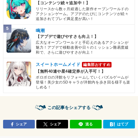
【コンテンツ続々追加中！】
リリースから数ヶ月経過した新作オープンワールドの
アクションゲーム。アプデのたびにコンテンツが続々
追加されてプレイ満足度が高い！
5
鳴潮
【アプデで遊びやすさも向上！】
広大なオープンワールドと手応えのあるアクションが
魅力！アプデで移動改善や日々のミッション難易度緩
和で、さらに遊びやすさが向上！
スイートホームメイド
編集部おすすめ
【無料40連や星4確定券が入手可！】
ボロボロの洋館をリフォームしていくパズルゲームが
登場！美少女のSDキャラが洋館内を歩き回る様子も楽
しめる！
この記事をシェアする
シェア
シェア
送る
はてブ