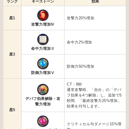
ランク
キーストーン
効果
星1
攻撃力20%増加
攻撃力増加Ⅳ
命中力2%増加
命中力増加Ⅱ
星3
防御力50%増加
防御力増加Ⅴ
CT：8秒
通常攻撃時、「自分」の「デバ
フ効果を4つ解除」し、追加で5
デバフ効果解除・攻
秒間、「最終攻撃力25%増加」
撃力増加
効果を付与します。
星5
クリティカル与ダメージ15%増