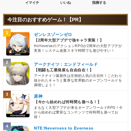
イマイチ
いいね
指摘する
今注目のおすすめゲーム！【PR】
1
ゼンレスゾーンゼロ
【2周年大型アプデで強キャラ実装！】
HoYoverseのアクションRPGが2周年の大型アプデが
実装！システム改善スキマ時間でも遊びやすい！
2
アークナイツ：エンドフィールド
【戦闘も工業発展も自由自在！】
アークナイツ最新作は圧倒的人気の注目作！こだわり
抜かれたキャラと重厚な世界観のオープンワールドを
満喫しよう！
3
原神
【今から始めれば何時間も遊べる！】
まもなく大型アプデが来るオープンワールドRPG！今
から始めれば豊富なコンテンツで何時間も遊べてお
得！
4
NTE:Neverness to Everness