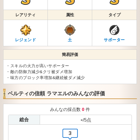
レアリティ
属性
タイプ
レジェンド
土
サポーター
簡易評価
・スキルの火力が高いサポーター
・敵の防御力減少&クリ被ダメ増加
・味方のブロック率増加&継続被ダメ減少
ベルティの信頼 ラマエルのみんなの評価
みんなの採点数
0
件
-
総合
/
5
点
3