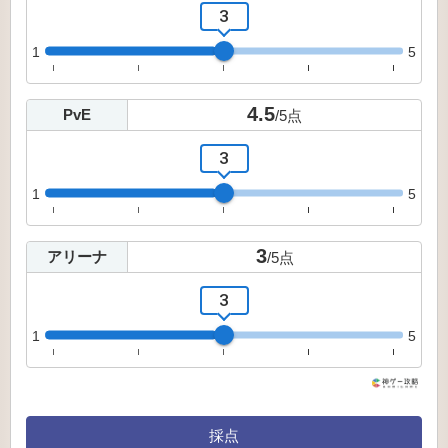
3
1
5
4.5
PvE
/
5
点
3
1
5
3
アリーナ
/
5
点
3
1
5
採点