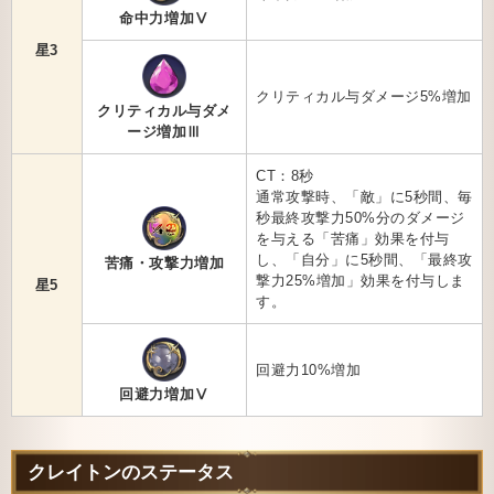
命中力増加Ⅴ
星3
クリティカル与ダメージ5%増加
クリティカル与ダメ
ージ増加Ⅲ
CT：8秒
通常攻撃時、「敵」に5秒間、毎
秒最終攻撃力50%分のダメージ
を与える「苦痛」効果を付与
し、「自分」に5秒間、「最終攻
苦痛・攻撃力増加
撃力25%増加」効果を付与しま
星5
す。
回避力10%増加
回避力増加Ⅴ
クレイトンのステータス