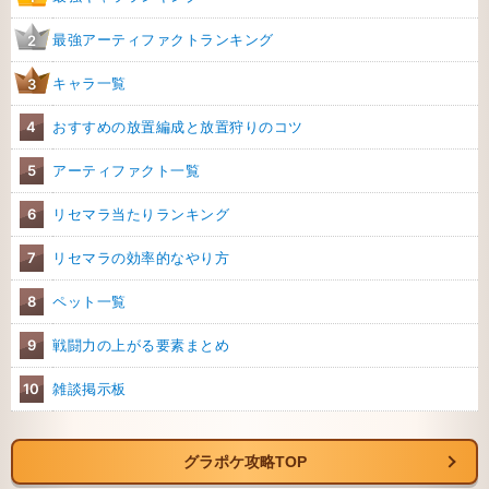
最強アーティファクトランキング
2
キャラ一覧
3
4
おすすめの放置編成と放置狩りのコツ
5
アーティファクト一覧
6
リセマラ当たりランキング
7
リセマラの効率的なやり方
8
ペット一覧
9
戦闘力の上がる要素まとめ
10
雑談掲示板
グラポケ攻略TOP