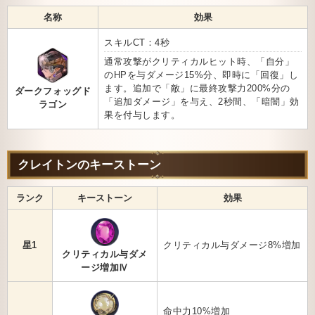
名称
効果
スキルCT：4秒
通常攻撃がクリティカルヒット時、「自分」
のHPを与ダメージ15%分、即時に「回復」し
ます。追加で「敵」に最終攻撃力200%分の
ダークフォッグド
「追加ダメージ」を与え、2秒間、「暗闇」効
ラゴン
果を付与します。
クレイトンのキーストーン
ランク
キーストーン
効果
星1
クリティカル与ダメージ8%増加
クリティカル与ダメ
ージ増加Ⅳ
命中力10%増加