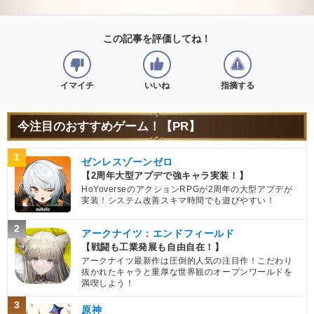
この記事を評価してね！
イマイチ
いいね
指摘する
今注目のおすすめゲーム！【PR】
1
ゼンレスゾーンゼロ
【2周年大型アプデで強キャラ実装！】
HoYoverseのアクションRPGが2周年の大型アプデが
実装！システム改善スキマ時間でも遊びやすい！
2
アークナイツ：エンドフィールド
【戦闘も工業発展も自由自在！】
アークナイツ最新作は圧倒的人気の注目作！こだわり
抜かれたキャラと重厚な世界観のオープンワールドを
満喫しよう！
3
原神