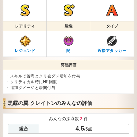
レアリティ
属性
タイプ
レジェンド
闇
近接アタッカー
簡易評価
・スキルで苦痛とクリ被ダメ増加を付与
・クリティカル時にHP回復
・追加ダメージと暗闇付与
黒霧の翼 クレイトンのみんなの評価
みんなの採点数
2
件
4.5
総合
/
5
点