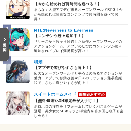
【今から始めれば何時間も遊べる！】
まもなく大型アプデが来るオープンワールドRPG！今
から始めれば豊富なコンテンツで何時間も遊べてお
得！
4
NTE:Neverness to Everness
【コンテンツ続々追加中！】
リリースから数ヶ月経過した新作オープンワールドの
目次を開く
アクションゲーム。アプデのたびにコンテンツが続々
追加されてプレイ満足度が高い！
5
鳴潮
【アプデで遊びやすさも向上！】
広大なオープンワールドと手応えのあるアクションが
魅力！アプデで移動改善や日々のミッション難易度緩
和で、さらに遊びやすさが向上！
スイートホームメイド
編集部おすすめ
【無料40連や星4確定券が入手可！】
ボロボロの洋館をリフォームしていくパズルゲームが
登場！美少女のSDキャラが洋館内を歩き回る様子も楽
しめる！