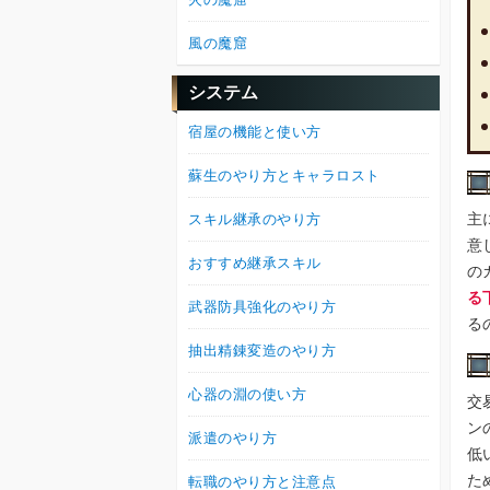
風の魔窟
システム
宿屋の機能と使い方
蘇生のやり方とキャラロスト
主
スキル継承のやり方
意
おすすめ継承スキル
の
る
武器防具強化のやり方
る
抽出精錬変造のやり方
心器の淵の使い方
交
ン
派遣のやり方
低
た
転職のやり方と注意点