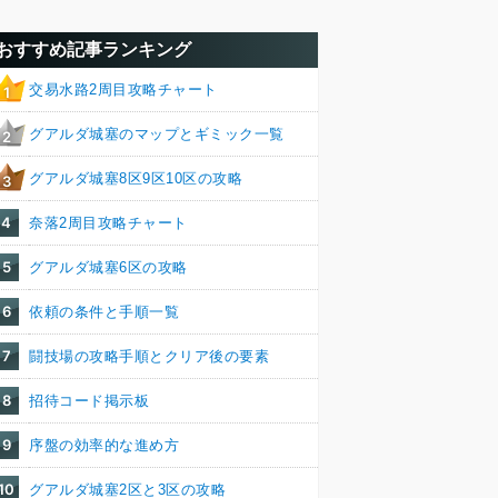
おすすめ記事ランキング
交易水路2周目攻略チャート
1
グアルダ城塞のマップとギミック一覧
2
グアルダ城塞8区9区10区の攻略
3
4
奈落2周目攻略チャート
5
グアルダ城塞6区の攻略
6
依頼の条件と手順一覧
7
闘技場の攻略手順とクリア後の要素
8
招待コード掲示板
9
序盤の効率的な進め方
10
グアルダ城塞2区と3区の攻略