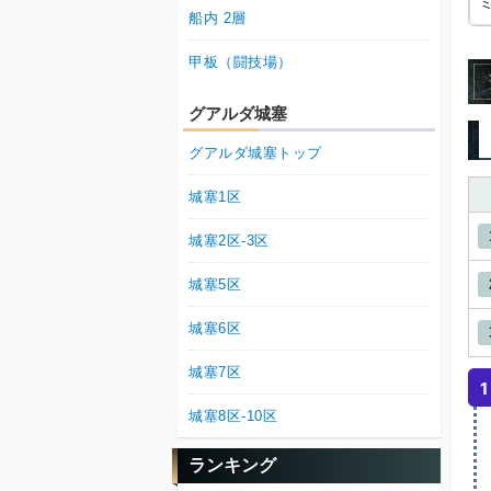
船内 2層
甲板（闘技場）
グアルダ城塞
グアルダ城塞トップ
城塞1区
城塞2区-3区
城塞5区
城塞6区
城塞7区
1
城塞8区-10区
ランキング