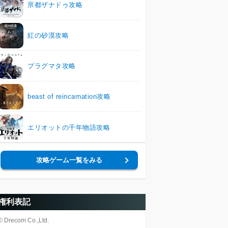
亰都ザナドゥ攻略
紅の砂漠攻略
プラグマタ攻略
beast of reincarnation攻略
エリオットの千年物語攻略
攻略ゲーム一覧をみる
権利表記
© Drecom Co.,Ltd.