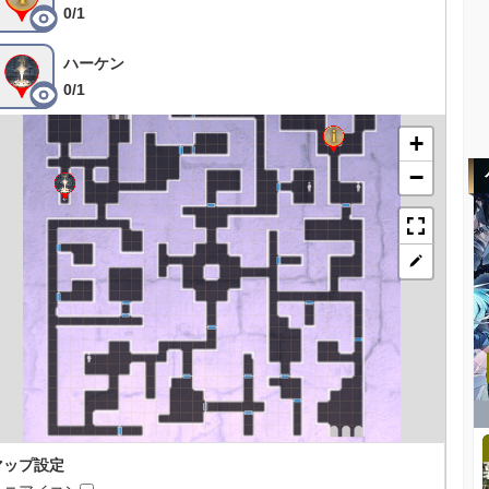
0/1
ハーケン
0/1
+
−
マップ設定