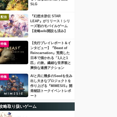
SLG
『幻想水滸伝 STAR
配信
LEAP』がリリース！シリ
ーズ初のモバイルゲーム
【攻略wiki開設も済み】
【先行プレイレポート＆イ
特集
ンタビュー】『Beast of
Reincarnation』荒廃した
日本で描かれる「1人と1
匹」の旅。繊細な世界観と
爽快な連携アクション
AIと共に幾多のSeedを生み
特集
出し大きなプロジェクトを
作り上げる『MIMESIS』開
発秘話トークイベントレポ
ート
攻略取り扱いゲーム