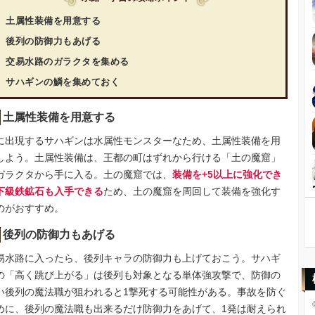
土属性装備を用意する
後列の防御力もあげる
交易水路のガラクタを集める
サハギンの鱗を集めておく
土属性装備を用意する
に出現するサハギンは水属性モンスターなため、土属性装備を用
しよう。土属性装備は、王都の町はずれから行ける「土の魔窟」
ガラクタから手に入る。土の魔窟では、
装備を+5以上に強化でき
下級鉄鉱石も入手できる
ため、土の魔窟を周回して装備を強化す
のがおすすめ。
後列の防御力もあげる
易水路に入ったら、後列キャラの防御力も上げておこう。サハギ
の「高く跳び上がる」は後列も対象となる単体強攻撃で、防御の
い後列の魔法職が狙われると1撃死する可能性がある。事故を防ぐ
めに、後列の魔法職も出来るだけ防御力をあげて、1発は耐えられ