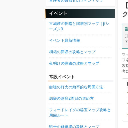
冒険者の遺骸Ⅱのラインナップ
イベント
古城跡の攻略と階層別マップ｜βシ
ーズン3
イベント最新情報
桐箱の回収の攻略とマップ
ウ
フ
夜明けの往路の攻略とマップ
攻
考
常設イベント
怨嗟の灯火の効率的な周回方法
怨嗟の洞窟2周目の進め方
フォードレイグの秘宝マップ攻略と
周回ルート
戦士の修練場の攻略とマップ