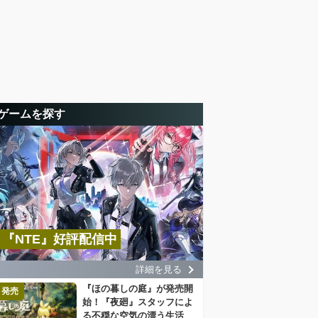
ゲームを探す
『NTE』好評配信中
詳細を見る
『ほの暮しの庭』が発売開
発売
始！『夜廻』スタッフによ
る不穏な空気の漂う生活