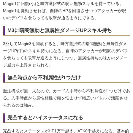
Magic1に回復(小)と味方選択式の呪い無効スキルを持っている。
Magic1を発動させれば、自陣のHPを回復させつつアタッカーが呪
いのデバフを食らっても攻撃が通るようにできる。
M3に暗闇無効と無属性ダメージUPスキル持ち
3凸してMagic3を開放すると、味方選択式の暗闇無効と無属性ダメ
ージUP(中)のスキル持ちになる。自陣のアタッカーが暗闇のデバフ
を食らっても攻撃が通るようにしつつ、無属性持ちの味方のダメー
ジ威力を上昇させられる。
無凸時点から不利属性が1つだけ
魔法構成が無・火なので、カード入手時から不利属性が1つだけであ
る。入手時点から属性相性で頭を悩ませず幅広いバトルで活躍させ
られるのは強み。
完凸するとハイステータスになる
完凸するとステータスがHP1万千越え、ATK6千越えになる。基本的