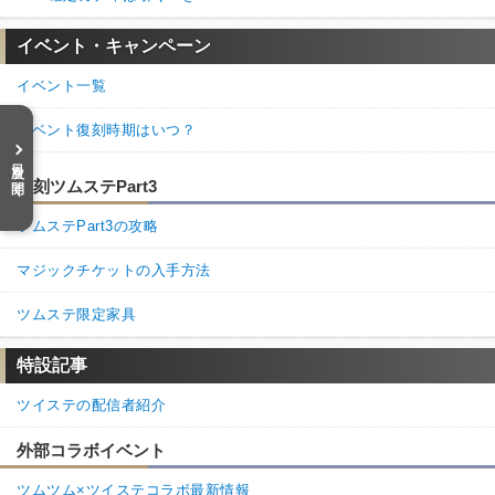
イデアAup小
マレウスHandAup小です
イベント・キャンペーン
1
0
返信
(0)
イベント一覧
イベント復刻時期はいつ？
目次を開く
復刻ツムステPart3
ツムステPart3の攻略
マジックチケットの入手方法
ツムステ限定家具
特設記事
ツイステの配信者紹介
外部コラボイベント
ツムツム×ツイステコラボ最新情報