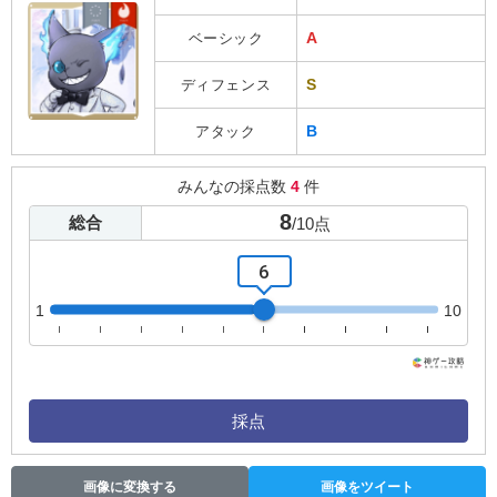
A
ベーシック
S
ディフェンス
B
アタック
みんなの採点数
4
件
8
総合
/
10
点
6
1
10
採点
画像に変換する
画像をツイート