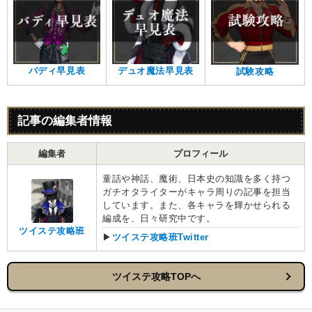
バディ早見表
デュオ魔法早見表
試験攻略
記事の編集者情報
編集者
プロフィール
童話や神話、魔術、日本史の知識を多く持つ
ガチオタライターがキャラ周りの記事を担当
しています。また、各キャラを輝かせられる
編成を、日々研究中です。
ツイステ攻略班
▶
ツイステ攻略班Twitter
ツイステ攻略TOPへ