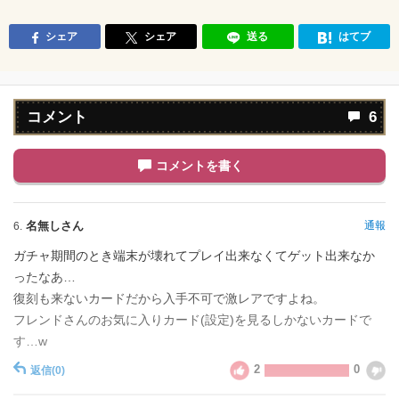
シェア
シェア
送る
はてブ
コメント
6
コメントを書く
名無しさん
通報
6.
ガチャ期間のとき端末が壊れてプレイ出来なくてゲット出来なか
ったなあ…
復刻も来ないカードだから入手不可で激レアですよね。
フレンドさんのお気に入りカード(設定)を見るしかないカードで
す…w
2
0
返信
(0)