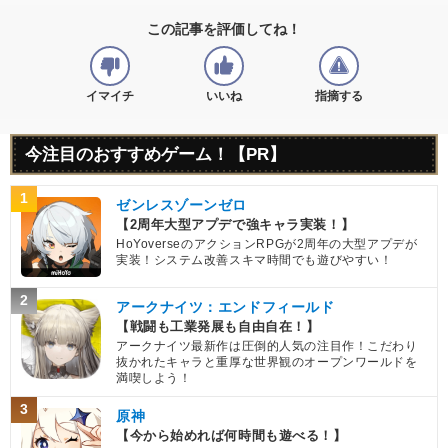
この記事を評価してね！
イマイチ
いいね
指摘する
今注目のおすすめゲーム！【PR】
1
ゼンレスゾーンゼロ
【2周年大型アプデで強キャラ実装！】
HoYoverseのアクションRPGが2周年の大型アプデが
実装！システム改善スキマ時間でも遊びやすい！
2
アークナイツ：エンドフィールド
【戦闘も工業発展も自由自在！】
アークナイツ最新作は圧倒的人気の注目作！こだわり
抜かれたキャラと重厚な世界観のオープンワールドを
満喫しよう！
3
原神
【今から始めれば何時間も遊べる！】