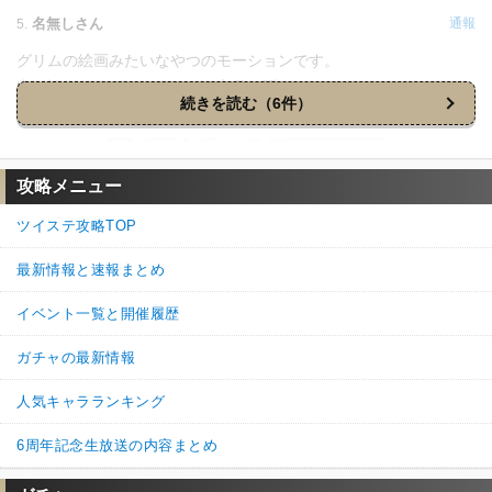
名無しさん
通報
5.
グリムの絵画みたいなやつのモーションです。
申し訳ないですが、グリムは家具で隠れてしまいました…
続きを読む（6件）
せ、せめて文字だけでもと…
攻略メニュー
ツイステ攻略TOP
最新情報と速報まとめ
1
0
返信
(0)
イベント一覧と開催履歴
ガチャの最新情報
名無しさん
通報
2.
人気キャラランキング
初心者なので恐れ入りますが、グリムは一体入手できればあとは
覚醒の香水とやらでいつでも凸はできるということですか？有識
6周年記念生放送の内容まとめ
者の方々、よろしくお願いします