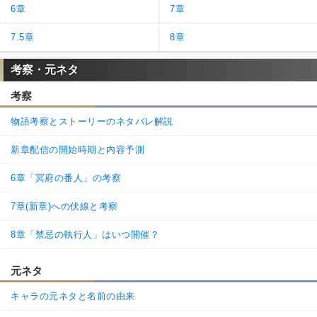
6章
7章
7.5章
8章
考察・元ネタ
考察
物語考察とストーリーのネタバレ解説
新章配信の開始時期と内容予測
6章「冥府の番人」の考察
7章(新章)への伏線と考察
8章「禁忌の執行人」はいつ開催？
元ネタ
キャラの元ネタと名前の由来