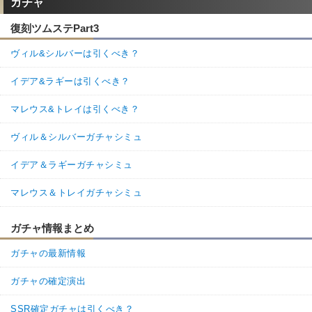
0
0
ガチャ
返信
(2)
復刻ツムステPart3
3.
名無しさん
通報
ヴィル&シルバーは引くべき？
理論的にはそうなります。凸させるには覚醒の香水(SSR)
が3つ必要になります。完凸させる場合には12個必要にな
イデア&ラギーは引くべき？
りますが、集めるためにはイベント交換で600となるの
で、使い方が大切です。
マレウス&トレイは引くべき？
0
0
返信
ヴィル＆シルバーガチャシミュ
4.
名無しさん
通報
イデア＆ラギーガチャシミュ
>>3

ありがとうございます！香水は３つ必要だったのです
マレウス＆トレイガチャシミュ
ね・・・地道に集めます
1
1
返信
ガチャ情報まとめ
ガチャの最新情報
名無しさん
通報
1.
ガチャの確定演出
バディは
カリムHup小
SSR確定ガチャは引くべき？