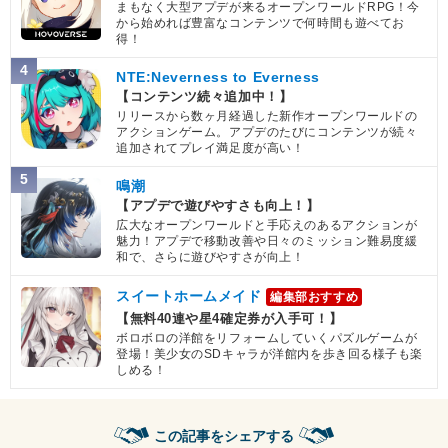
まもなく大型アプデが来るオープンワールドRPG！今
から始めれば豊富なコンテンツで何時間も遊べてお
得！
4
NTE:Neverness to Everness
【コンテンツ続々追加中！】
リリースから数ヶ月経過した新作オープンワールドの
アクションゲーム。アプデのたびにコンテンツが続々
追加されてプレイ満足度が高い！
5
鳴潮
【アプデで遊びやすさも向上！】
広大なオープンワールドと手応えのあるアクションが
魅力！アプデで移動改善や日々のミッション難易度緩
和で、さらに遊びやすさが向上！
スイートホームメイド
編集部おすすめ
【無料40連や星4確定券が入手可！】
ボロボロの洋館をリフォームしていくパズルゲームが
登場！美少女のSDキャラが洋館内を歩き回る様子も楽
しめる！
この記事をシェアする