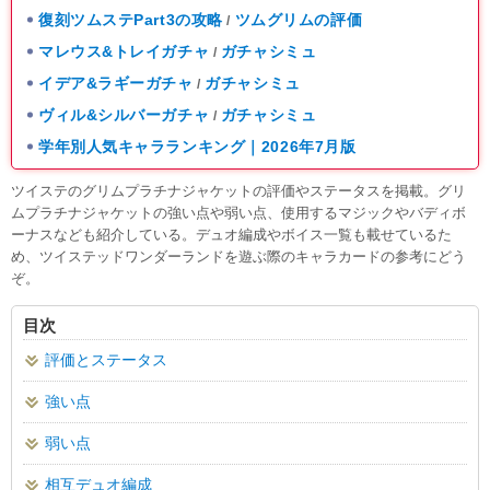
復刻ツムステPart3の攻略
ツムグリムの評価
/
マレウス&トレイガチャ
ガチャシミュ
/
イデア&ラギーガチャ
ガチャシミュ
/
ヴィル&シルバーガチャ
ガチャシミュ
/
学年別人気キャラランキング｜2026年7月版
ツイステのグリムプラチナジャケットの評価やステータスを掲載。グリ
ムプラチナジャケットの強い点や弱い点、使用するマジックやバディボ
ーナスなども紹介している。デュオ編成やボイス一覧も載せているた
め、ツイステッドワンダーランドを遊ぶ際のキャラカードの参考にどう
ぞ。
目次
評価とステータス
強い点
弱い点
相互デュオ編成