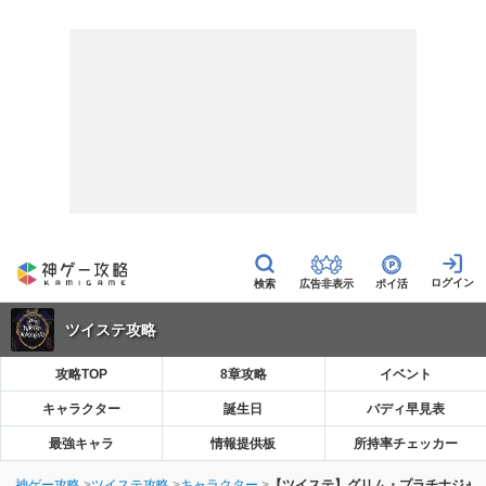
広告非表示
ポイ活
ツイステ攻略
攻略TOP
8章攻略
イベント
キャラクター
誕生日
バディ早見表
最強キャラ
情報提供板
所持率チェッカー
神ゲー攻略
ツイステ攻略
キャラクター
【ツイステ】グリム・プラチナジャ