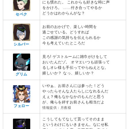
にも慣れた。 これからも好きな時に声
をかけろ。 ……付き合ってやるか
どうかはわからんがな？
セベク
お前のおかげで、楽しい時間を
過ごせている。どうすれば
この感謝の気持ちを伝えられるか
今も考えていたところだ
シルバー
見ろ! ゲストルームに雑巾がけをして
おいたんだゾ。 オマエいつも頑張って
るしオレ様も手伝ってやらねえとな。
嬉しいか？ なっ、嬉しいか？
グリム
いやぁ、お前さんには参った！どう
やったらそんな人たらしになれるんだ
えぇ？俺もなかなかのもんだと思う
が、俺らを絆すお前さんも相当だよ
フェロー
情報提供：月夜様
こうしてもてなして貰ってそのまま
というわけにもいきません。なにせ私