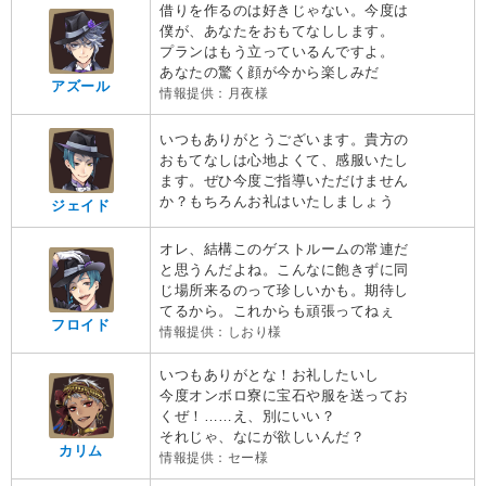
借りを作るのは好きじゃない。今度は
僕が、あなたをおもてなしします。
プランはもう立っているんですよ。
あなたの驚く顔が今から楽しみだ
アズール
情報提供：月夜様
いつもありがとうございます。貴方の
おもてなしは心地よくて、感服いたし
ます。ぜひ今度ご指導いただけません
か？もちろんお礼はいたしましょう
ジェイド
オレ、結構このゲストルームの常連だ
と思うんだよね。こんなに飽きずに同
じ場所来るのって珍しいかも。期待し
てるから。これからも頑張ってねぇ
フロイド
情報提供：しおり様
いつもありがとな！お礼したいし
今度オンボロ寮に宝石や服を送ってお
くぜ！……え、別にいい？
それじゃ、なにが欲しいんだ？
カリム
情報提供：セー様