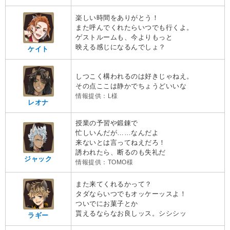
楽しい時間をありがとう！
また呼んでくれたらいつでも行くよ。
ゲストルームも、今よりもっと
映える感じになるんでしょ？
ケイト
しつこく構われるのは好きじゃねえ。
その点ここは静かでちょうどいいな
情報提供：L様
レオナ
授業の予習や鍛錬で
忙しいんだが……なんだよ
来ないとは言ってねえだろ！
誘われたら、断るのも失礼だ
ジャック
情報提供：TOMO様
また来てくれるかって？
タダならいつでもオッケーッスよ！
ついでにお菓子とか
貰えるならなお良しッス。シシシッ
ラギー