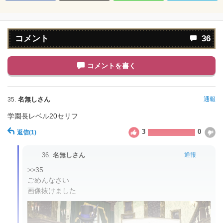
コメント
36
コメントを書く
名無しさん
通報
35.
学園長レベル20セリフ
3
0
返信
(1)
36.
名無しさん
通報
>>35

ごめんなさい

画像抜けました