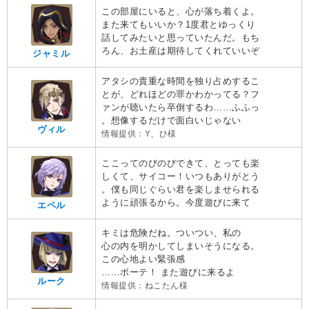
この部屋にいると、心が落ち着くよ。
また来てもいいか？1度君とゆっくり
話してみたいと思っていたんだ。もち
ろん、お土産は期待してくれていいぞ
ジャミル
アタシの貴重な時間を独り占めするこ
とが、どれほどの罪かわかってる？フ
ァンが聴いたら卒倒するわ……ふふっ
。想像するだけで面白いじゃない
ヴィル
情報提供：Y、ひ様
ここってのびのびできて、とっても楽
しくて、サイコー！いつもありがとう
。僕も同じぐらい君を楽しませられる
ように頑張るから。今度遊びに来て
エペル
キミは危険だね。ついつい、私の
心の内を明かしてしまいそうになる。
この心地よい緊張感
……ボーテ！ また遊びに来るよ
ルーク
情報提供：ねこたん様