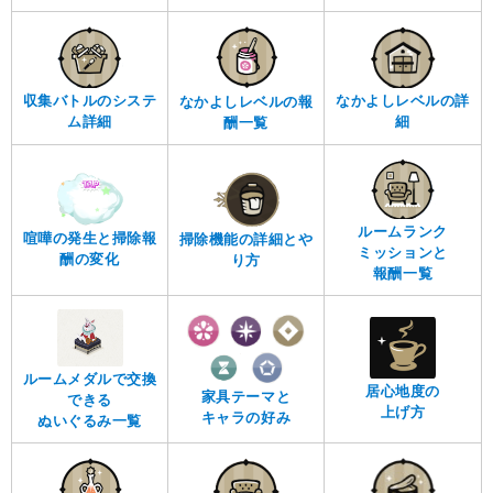
収集バトルのシステ
なかよしレベルの詳
なかよしレベルの報
ム詳細
細
酬一覧
ルームランク
喧嘩の発生と掃除報
掃除機能の詳細とや
ミッションと
酬の変化
り方
報酬一覧
ルームメダルで交換
居心地度の
家具テーマと
できる
上げ方
キャラの好み
ぬいぐるみ一覧