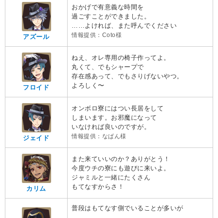
おかげで有意義な時間を
過ごすことができました。
……よければ、また呼んでください
情報提供：Coto様
アズール
ねえ、オレ専用の椅子作ってよ。
丸くて、でもシャープで
存在感あって、でもさりげないやつ。
よろしく〜
フロイド
オンボロ寮にはつい長居をして
しまいます。お邪魔になって
いなければ良いのですが。
情報提供：なぱん様
ジェイド
また来ていいのか？ありがとう！
今度ウチの寮にも遊びに来いよ。
ジャミルと一緒にたくさん
もてなすからさ！
カリム
普段はもてなす側でいることが多いが