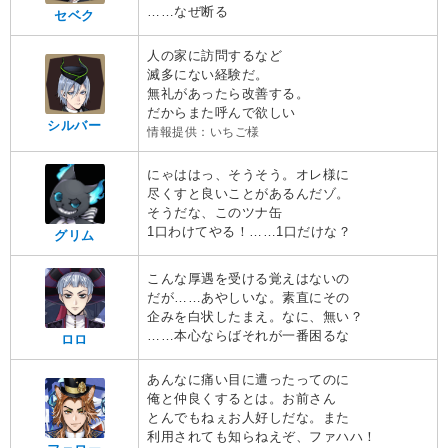
……なぜ断る
セベク
人の家に訪問するなど
滅多にない経験だ。
無礼があったら改善する。
だからまた呼んで欲しい
シルバー
情報提供：いちご様
にゃははっ、そうそう。オレ様に
尽くすと良いことがあるんだゾ。
そうだな、このツナ缶
1口わけてやる！……1口だけな？
グリム
こんな厚遇を受ける覚えはないの
だが……あやしいな。素直にその
企みを白状したまえ。なに、無い？
……本心ならばそれが一番困るな
ロロ
あんなに痛い目に遭ったってのに
俺と仲良くするとは。お前さん
とんでもねぇお人好しだな。また
利用されても知らねえぞ、ファハハ！