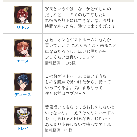
寮長というのは、なにかと忙しいの
だけれど……キミのもてなしたい
気持ちを無下にはできないな。今後も
時間があったら、遊びに来てあげよう
リドル
なあ、オレもゲストルームになんか
置いていい？ これからもよく来ること
になるだろうし、広い部屋だから
少しくらいは良いっしょ？
エース
情報提供：にわ様
この前ゲストルームに合いそうな
ものを購買で見つけたから、持って
いってやるよ。気にするなって
僕とお前はマブだろ？
デュース
普段招いてもらってるお礼をしないと
いけないな。…え？そんなにハードル
を上げられると困るなあ。頼むから
あんまり期待しないで待っててくれ
トレイ
情報提供：65様