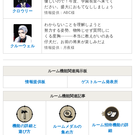
優しいので！今度、学園長室へ来てく
ださい。盛大におもてなししましょう
クロウリー
情報提供：ABC様
わからないことを理解しようと
努力する姿勢、物怖じせず質問しに
くる度胸⋯⋯⋯本当に教えがいのある
仔犬だ。お前の将来が楽しみだよ
クルーウェル
情報提供：月夜様
ルーム機能関連掲示板
情報提供板
ゲストルーム発表所
ルーム機能関連記事
ルーム招待機能の詳
機能の詳細と
ルームメダルの
細
遊び方
集め方