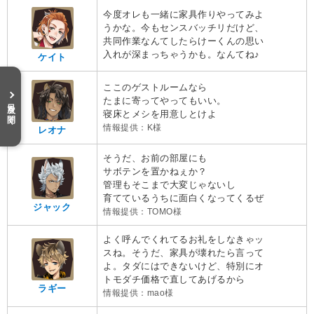
今度オレも一緒に家具作りやってみよ
うかな。今もセンスバッチリだけど、
共同作業なんてしたらけーくんの思い
入れが深まっちゃうかも。なんてね♪
ケイト
ここのゲストルームなら
たまに寄ってやってもいい。
目次を開く
寝床とメシを用意しとけよ
情報提供：K様
レオナ
そうだ、お前の部屋にも
サボテンを置かねぇか？
管理もそこまで大変じゃないし
育てているうちに面白くなってくるぜ
ジャック
情報提供：TOMO様
よく呼んでくれてるお礼をしなきゃッ
スね。そうだ、家具が壊れたら言って
よ。タダにはできないけど、特別にオ
トモダチ価格で直してあげるから
ラギー
情報提供：mao様