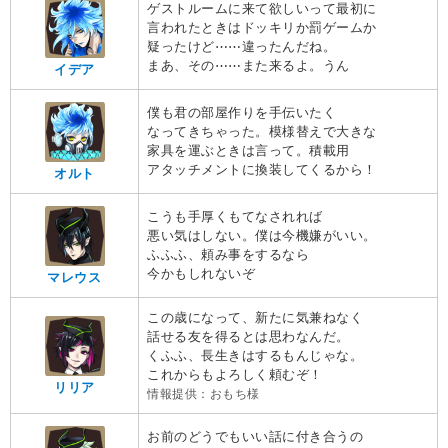
ゲストルームに来て欲しいって最初に
言われたときはドッキリか罰ゲームか
疑ったけど⋯⋯違ったんだね。
まあ、その⋯⋯また来るよ。うん
イデア
僕も君の部屋作りを手伝いたく
なってきちゃった。模様替えで大きな
家具を運ぶときは言って。積載用
アタッチメントに換装してくるから！
オルト
こうも手厚くもてなされれば
悪い気はしない。僕は今機嫌がいい。
ふふふ、頼み事をするなら
今かもしれないぞ
マレウス
この歳になって、新たに気兼ねなく
話せる友を得るとは思わなんだ。
くふふ、長生きはするもんじゃな。
これからもよろしく頼むぞ！
リリア
情報提供：おもち様
お前のどうでもいい話に付き合うの