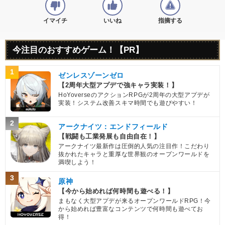
イマイチ
いいね
指摘する
今注目のおすすめゲーム！【PR】
1
ゼンレスゾーンゼロ
【2周年大型アプデで強キャラ実装！】
HoYoverseのアクションRPGが2周年の大型アプデが
実装！システム改善スキマ時間でも遊びやすい！
2
アークナイツ：エンドフィールド
【戦闘も工業発展も自由自在！】
アークナイツ最新作は圧倒的人気の注目作！こだわり
抜かれたキャラと重厚な世界観のオープンワールドを
満喫しよう！
3
原神
【今から始めれば何時間も遊べる！】
まもなく大型アプデが来るオープンワールドRPG！今
から始めれば豊富なコンテンツで何時間も遊べてお
得！