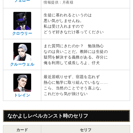
フェロー
情報提供：月夜様
生徒に慕われるというのは
悪い気がしませんね。
私は受け入れますので
どうぞ好きなだけ慕ってください
クロウリー
また質問にきたのか？ 勉強熱心
なのは良いことだ。教師には生徒の
疑問を解決する義務がある。存分に
俺を利用して成長しろよ、仔犬
クルーウェル
最近居眠りせず、宿題を忘れず
熱心に勉学に取り組んでいるな……
こら、当然のことでそう喜ぶな。
これだから気が抜けない
トレイン
なかよしレベルカンスト時のセリフ
カード
セリフ