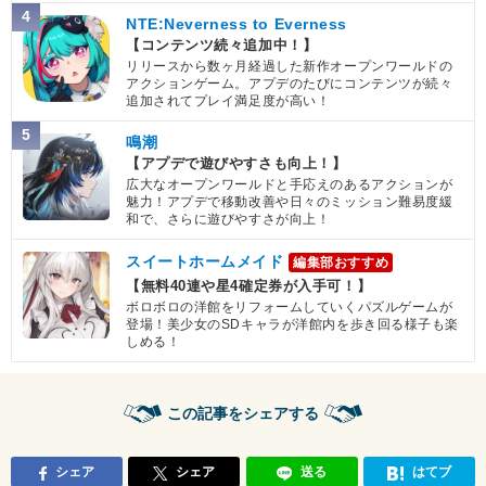
4
NTE:Neverness to Everness
【コンテンツ続々追加中！】
リリースから数ヶ月経過した新作オープンワールドの
アクションゲーム。アプデのたびにコンテンツが続々
追加されてプレイ満足度が高い！
5
鳴潮
【アプデで遊びやすさも向上！】
広大なオープンワールドと手応えのあるアクションが
魅力！アプデで移動改善や日々のミッション難易度緩
和で、さらに遊びやすさが向上！
スイートホームメイド
編集部おすすめ
【無料40連や星4確定券が入手可！】
ボロボロの洋館をリフォームしていくパズルゲームが
登場！美少女のSDキャラが洋館内を歩き回る様子も楽
しめる！
この記事をシェアする
シェア
シェア
送る
はてブ