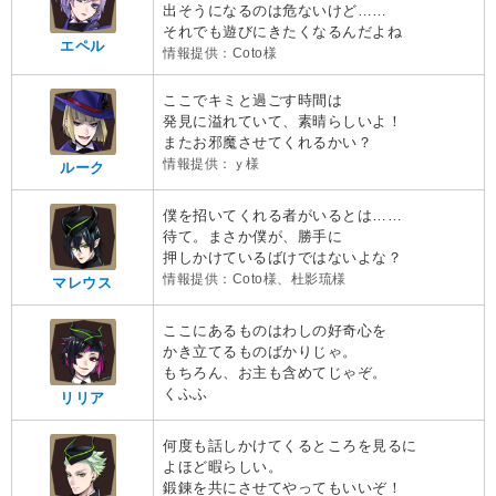
出そうになるのは危ないけど……
それでも遊びにきたくなるんだよね
エペル
情報提供：Coto様
ここでキミと過ごす時間は
発見に溢れていて、素晴らしいよ！
またお邪魔させてくれるかい？
情報提供：ｙ様
ルーク
僕を招いてくれる者がいるとは……
待て。まさか僕が、勝手に
押しかけているばけではないよな？
情報提供：Coto様、杜影琉様
マレウス
ここにあるものはわしの好奇心を
かき立てるものばかりじゃ。
もちろん、お主も含めてじゃぞ。
くふふ
リリア
何度も話しかけてくるところを見るに
よほど暇らしい。
鍛錬を共にさせてやってもいいぞ！