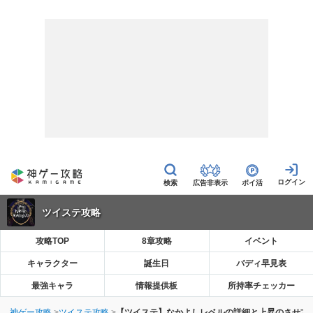
広告非表示
ポイ活
ツイステ攻略
攻略TOP
8章攻略
イベント
キャラクター
誕生日
バディ早見表
最強キャラ
情報提供板
所持率チェッカー
神ゲー攻略
ツイステ攻略
【ツイステ】なかよしレベルの詳細と上昇のさせ方