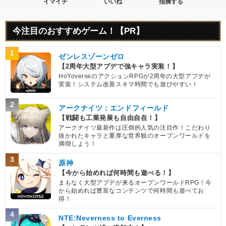
イマイチ
いいね
指摘する
今注目のおすすめゲーム！【PR】
1
ゼンレスゾーンゼロ
【2周年大型アプデで強キャラ実装！】
HoYoverseのアクションRPGが2周年の大型アプデが
実装！システム改善スキマ時間でも遊びやすい！
2
アークナイツ：エンドフィールド
【戦闘も工業発展も自由自在！】
アークナイツ最新作は圧倒的人気の注目作！こだわり
抜かれたキャラと重厚な世界観のオープンワールドを
満喫しよう！
3
原神
【今から始めれば何時間も遊べる！】
まもなく大型アプデが来るオープンワールドRPG！今
から始めれば豊富なコンテンツで何時間も遊べてお
得！
4
NTE:Neverness to Everness