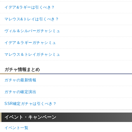
イデア&ラギーは引くべき？
名無しさん
通報
19.
マレウス&トレイは引くべき？
皆様自分と同じくなくなってるでしょ〜って思ってここ覗いたら
余っている……だと…？？弊オンボロ寮所持マドル4647なんです
ヴィル＆シルバーガチャシミュ
が…？？？？？？？
なぜ………授業錬金術回して出直してきます…
イデア＆ラギーガチャシミュ
17
1
返信
(0)
マレウス＆トレイガチャシミュ
名無しさん
通報
18.
ガチャ情報まとめ
蜜はこまめに使っちゃうタイプだけど、常に有り余ってるな…。
ガチャの最新情報
本当に初期以外、100万下回ったことないかも。監督生、あなた普
通に暮らせますよ…？ 個人的にはショップでの使い道をもう少
ガチャの確定演出
し増やしてほしいところ。
SSR確定ガチャは引くべき？
6
0
返信
(0)
イベント・キャンペーン
名無しさん
通報
17.
イベント一覧