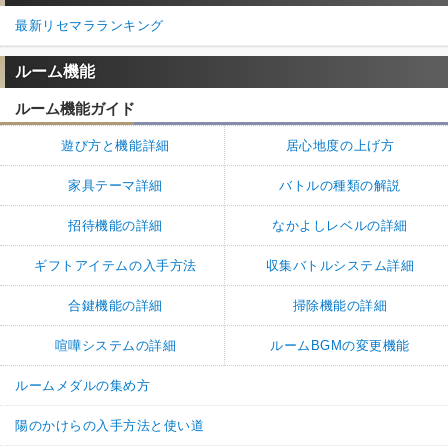
5
1
返信
(0)
最新リセマラランキング
ルーム機能
名無しさん
通報
14.
300万近くあります
ルーム機能ガイド
カードレベルはひたすら授業であげて、マブダチ称号の為に回し
遊び方と機能詳細
居心地度の上げ方
まくってます
魔法レベルで使うくらいで、全く無くならない…
家具テーマ詳細
バトルの種類の解説
8
1
返信
(0)
招待機能の詳細
なかよしレベルの詳細
ギフトアイテムの入手方法
収集バトルシステム詳細
続きを読む（13件）
合鍵機能の詳細
掃除機能の詳細
喧嘩システムの詳細
ルームBGMの変更機能
ルームメダルの集め方
陽のかけらの入手方法と使い道