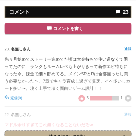
コメント
23
コメントを書く
名無しさん
通報
23.
先々月始めてストーリー進めてた頃は大金持ちで使い道なくて困
ってたのに、ランクもルームレベも上がりきって新作エピ待ちに
なった今、錬金で細々貯めてる。メインSRとRは全部揃ったし買
う必要なかった〜。7章でキャラ育成し過ぎて貧乏。イベ多いしカ
ード多い〜。凄く上手で凄く面白いゲーム設計！！
3
1
返信
(0)
名無しさん
通報
22.
マドル余りすぎてこれ無くなることないだろw
って思ってた時期が懐かしいよ。。