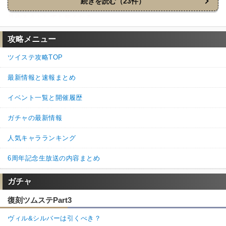
続きを読む（23件）
カードの育成してたら面白いくらいにすぐ無くなる。ルームで家
具作ろうとしても無くなる。
攻略メニュー
何気にマドル集めが1番キツいよ！！！
だって集めてもすぐ無くなるもん！！！
ツイステ攻略TOP
15
0
返信
(0)
最新情報と速報まとめ
イベント一覧と開催履歴
名無しさん
通報
21.
育てたいキャラが急に手元に来たとか、育成待ち達がいっぱいい
ガチャの最新情報
るのにマドルなくて育てられないよ😭
人気キャラランキング
6
0
返信
(0)
6周年記念生放送の内容まとめ
名無しさん
通報
20.
ガチャ
ガチでめっちゃマドル余ってるwwww
ショップのアールカード全部あるけどwwww
復刻ツムステPart3
3
7
返信
(0)
ヴィル&シルバーは引くべき？