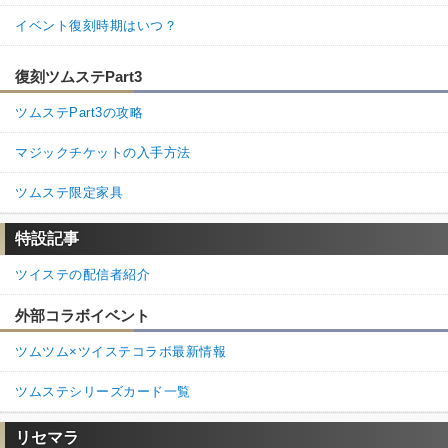
マドル1千数百万超えました
イベント復刻時期はいつ？
他の人も書いてますがマドル貯めたいなら「蜜系は使わない」
蜜を頻繁に使っちゃうと確実に支出＞収入になるから常に足りな
くなる
復刻ツムステPart3
ストーリークリア程度なら蜜なし育成でも余裕だけど、試験SSS
ツムステPart3の攻略
とかイベextraとかこのゲームはガチ勢ほどマドルに苦しみますね
マジックチケットの入手方法
4
0
返信
(0)
ツムステ限定家具
名無しさん
通報
16.
特設記事
今まで特に気にせずマドル使ってたんだが、ルーム機能が加わっ
て面白いくらいに減っていって一気に枯渇した…。どこで稼ぐん
ツイステの配信者紹介
だかすら忘れていたわ…。
外部コラボイベント
32
0
返信
(0)
ツムツム×ツイステコラボ最新情報
名無しさん
通報
15.
ツムステシリーズカード一覧
マドルの上限はどれくらいなんだろう
1000万マドル超えるのかな
リセマラ