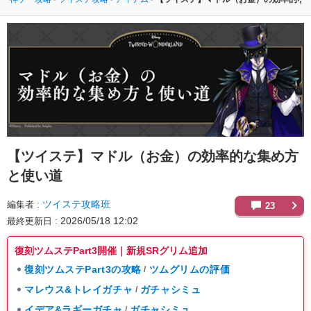
【ツイステ】
マドル（お金）の効率的な集め方
と使い道
ツイステ攻略班
編集者
23
2026/05/18 12:02
最終更新日
復刻ツムステPart3開催｜新規SRグリム追加
復刻ツムステPart3の攻略
ツムグリムの評価
/
マレウス&トレイガチャ
ガチャシミュ
/
イデア&ラギーガチャ
ガチャシミュ
/