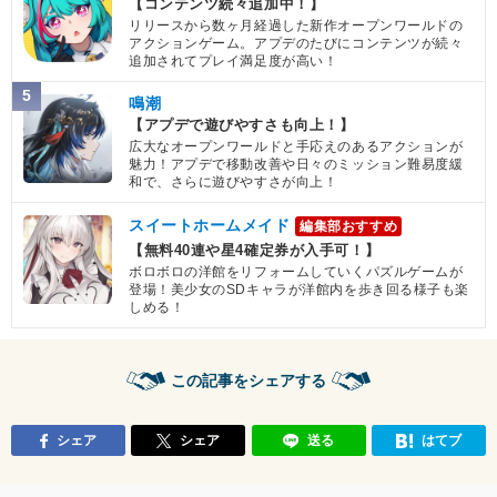
【コンテンツ続々追加中！】
リリースから数ヶ月経過した新作オープンワールドの
アクションゲーム。アプデのたびにコンテンツが続々
追加されてプレイ満足度が高い！
5
鳴潮
【アプデで遊びやすさも向上！】
広大なオープンワールドと手応えのあるアクションが
魅力！アプデで移動改善や日々のミッション難易度緩
和で、さらに遊びやすさが向上！
スイートホームメイド
編集部おすすめ
【無料40連や星4確定券が入手可！】
ボロボロの洋館をリフォームしていくパズルゲームが
登場！美少女のSDキャラが洋館内を歩き回る様子も楽
しめる！
この記事をシェアする
シェア
シェア
送る
はてブ