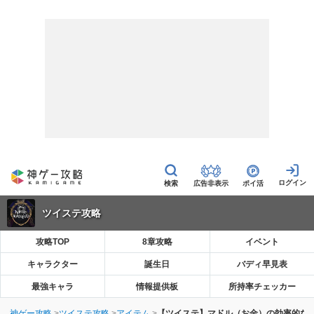
広告非表示
ポイ活
ツイステ攻略
攻略TOP
8章攻略
イベント
キャラクター
誕生日
バディ早見表
最強キャラ
情報提供板
所持率チェッカー
神ゲー攻略
ツイステ攻略
アイテム
【ツイステ】マドル（お金）の効率的な