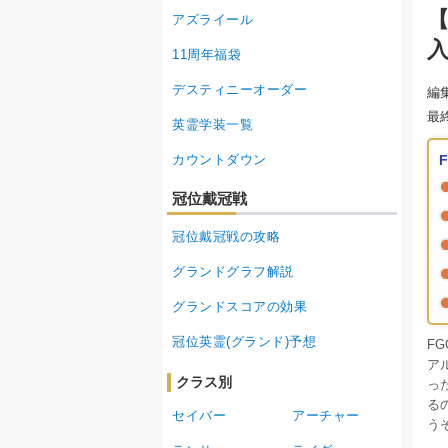
【
アズライール
11周年福袋
デスティニーオーダー
編
最
英霊学装一覧
カウントダウン
冠位戴冠戦
冠位戴冠戦の攻略
グランドグラフ解説
グランドスコアの効果
冠位英霊(グランド)予想
F
ア
クラス別
っ
るの
セイバー
アーチャー
う