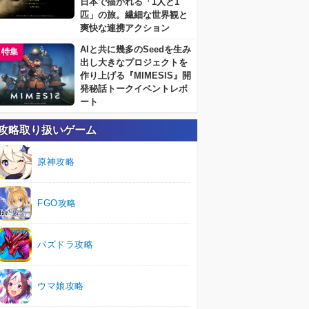
日本で描かれる「1人と1
匹」の旅。繊細な世界観と
爽快な連携アクション
AIと共に幾多のSeedを生み
特集
出し大きなプロジェクトを
作り上げる『MIMESIS』開
発秘話トークイベントレポ
ート
攻略取り扱いゲーム
原神攻略
FGO攻略
パズドラ攻略
ウマ娘攻略