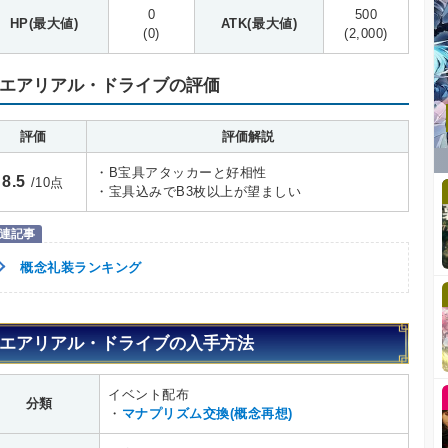
0
500
HP(最大値)
ATK(最大値)
(0)
(2,000)
エアリアル・ドライブの評価
評価
評価解説
・B宝具アタッカーと好相性
8.5
/10点
・宝具込みでB3枚以上が望ましい
概念礼装ランキング
エアリアル・ドライブの入手方法
イベント配布
分類
・
マナプリズム交換(概念再想)