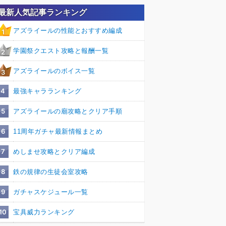
最新人気記事ランキング
アズライールの性能とおすすめ編成
1
学園祭クエスト攻略と報酬一覧
2
アズライールのボイス一覧
3
4
最強キャラランキング
5
アズライールの廟攻略とクリア手順
6
11周年ガチャ最新情報まとめ
7
めしませ攻略とクリア編成
8
鉄の規律の生徒会室攻略
9
ガチャスケジュール一覧
10
宝具威力ランキング