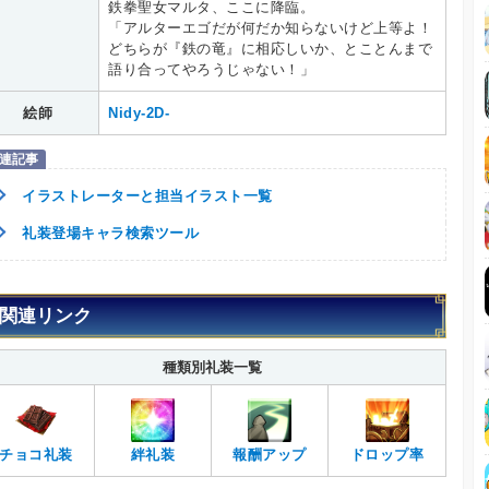
鉄拳聖女マルタ、ここに降臨。
「アルターエゴだが何だか知らないけど上等よ！
どちらが『鉄の竜』に相応しいか、とことんまで
語り合ってやろうじゃない！」
絵師
Nidy-2D-
イラストレーターと担当イラスト一覧
礼装登場キャラ検索ツール
関連リンク
種類別礼装一覧
チョコ礼装
絆礼装
報酬アップ
ドロップ率