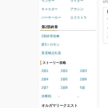
ランサー
ライダー
©T
キャスター
アサシン
バーサーカー
エクストラ
第2部終章
2部終章攻略
星5ソロモン
英霊極点礼装
ストーリー攻略
2節1
2節2
2節3
2節4
2節5
2節6
2節7
2節8
5節
決断戦
-
-
オルガマリークエスト