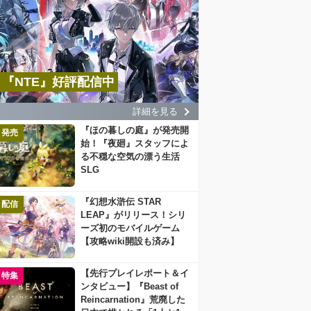
『NTE』好評配信中
詳細を見る
『ほの暮しの庭』が発売開
発売
始！『夜廻』スタッフによ
る不穏な空気の漂う生活
SLG
『幻想水滸伝 STAR
配信
LEAP』がリリース！シリ
ーズ初のモバイルゲーム
【攻略wiki開設も済み】
【先行プレイレポート＆イ
特集
ンタビュー】『Beast of
Reincarnation』荒廃した