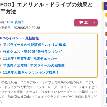
FGO】
エアリアル・ドライブの効果と
入手方法
FGO攻略班
集者
22
2026/03/30 20:38
終更新日
FGOのイベント・最新情報
アズライールの性能評価とおすすめ編成
強化クエスト第20弾
最強ランキング
/
11周年
英霊学装
礼装チェッカー
/
/
学園祭クエ攻略
アズライールの廟攻略
/
11周年人気キャラランキング投票！
GOの概念礼装「エアリアル・ドライブ」の効果や評価を紹介。エアリ
ル・ドライブの入手方法、イラストレーターやフレーバーテキストとい
たマテリアル情報、イラストに描かれているサーヴァントも掲載してい
で、Fate/Grand Order（フェイトグランドオーダー）攻略の参考にど
ぞ。