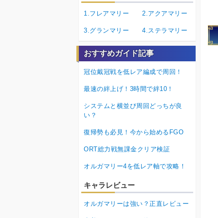
1.フレアマリー
2.アクアマリー
3.グランマリー
4.ステラマリー
おすすめガイド記事
冠位戴冠戦を低レア編成で周回！
最速の絆上げ！3時間で絆10！
システムと横並び周回どっちが良
い？
復帰勢も必見！今から始めるFGO
ORT総力戦無課金クリア検証
オルガマリー4を低レア軸で攻略！
キャラレビュー
オルガマリーは強い？正直レビュー