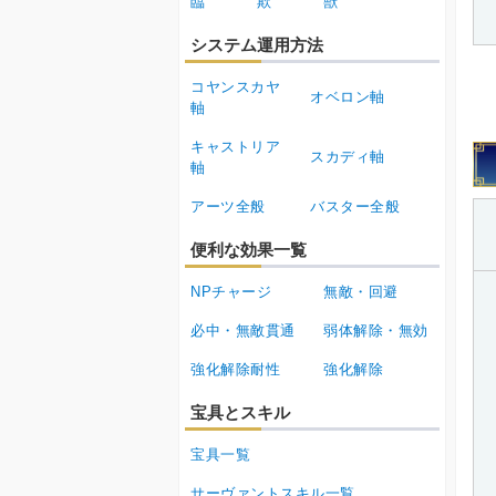
臨
欺
獣
システム運用方法
コヤンスカヤ
オベロン軸
軸
キャストリア
スカディ軸
軸
アーツ全般
バスター全般
便利な効果一覧
NPチャージ
無敵・回避
必中・無敵貫通
弱体解除・無効
強化解除耐性
強化解除
宝具とスキル
宝具一覧
サーヴァントスキル一覧