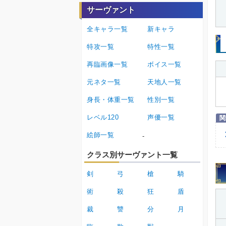
サーヴァント
全キャラ一覧
新キャラ
特攻一覧
特性一覧
再臨画像一覧
ボイス一覧
元ネタ一覧
天地人一覧
身長・体重一覧
性別一覧
レベル120
声優一覧
絵師一覧
-
クラス別サーヴァント一覧
剣
弓
槍
騎
術
殺
狂
盾
裁
讐
分
月