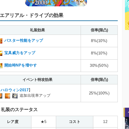
エアリアル・ドライブの効果
礼装効果
倍率(限凸)
バスター性能をアップ
8%(10%)
宝具威力をアップ
8%(10%)
開始時NPを増やす
30%(50%)
イベント特攻効果
倍率(限凸)
【
ハロウィン2017
】
25%(100%)
追加出現率アップ
礼装のステータス
レア度
★5
コスト
12