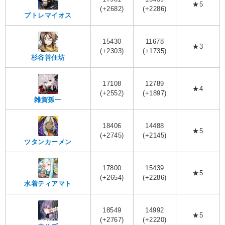
★5
(+2682)
(+2286)
プトレマイオス
15430
11678
★3
(+2303)
(+1735)
杉谷善住坊
17108
12789
★4
(+2552)
(+1897)
雑賀孫一
18406
14488
★5
(+2745)
(+2145)
ツタンカーメン
17800
15439
★5
(+2654)
(+2286)
水着ティアマト
18549
14992
★5
(+2767)
(+2220)