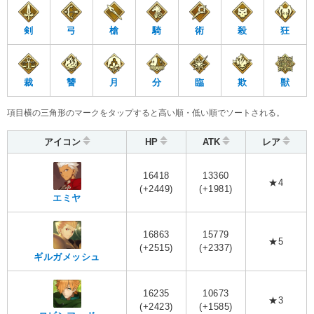
剣
弓
槍
騎
術
殺
狂
裁
讐
月
分
臨
欺
獣
項目横の三角形のマークをタップすると高い順・低い順でソートされる。
アイコン
HP
ATK
レア
16418
13360
★4
(+2449)
(+1981)
エミヤ
16863
15779
★5
(+2515)
(+2337)
ギルガメッシュ
16235
10673
★3
(+2423)
(+1585)