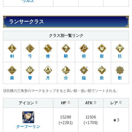
ウルズ
ランサークラス
クラス別一覧リンク
剣
弓
槍
騎
術
殺
狂
裁
讐
月
分
臨
欺
獣
項目横の三角形のマークをタップすると高い順・低い順でソートされる。
アイコン
HP
ATK
レア
15288
11506
★3
(+2281)
(+1709)
クーフーリン