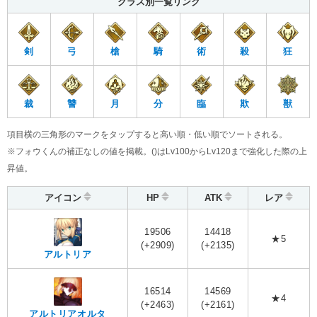
クラス別一覧リンク
剣
弓
槍
騎
術
殺
狂
裁
讐
月
分
臨
欺
獣
項目横の三角形のマークをタップすると高い順・低い順でソートされる。
※フォウくんの補正なしの値を掲載。()はLv100からLv120まで強化した際の上
昇値。
アイコン
HP
ATK
レア
19506
14418
★5
(+2909)
(+2135)
アルトリア
16514
14569
★4
(+2463)
(+2161)
アルトリアオルタ