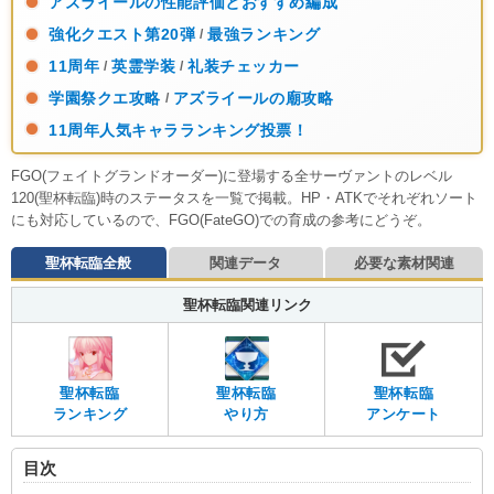
アズライールの性能評価とおすすめ編成
強化クエスト第20弾
最強ランキング
/
11周年
英霊学装
礼装チェッカー
/
/
学園祭クエ攻略
アズライールの廟攻略
/
11周年人気キャラランキング投票！
FGO(フェイトグランドオーダー)に登場する全サーヴァントのレベル
120(聖杯転臨)時のステータスを一覧で掲載。HP・ATKでそれぞれソート
にも対応しているので、FGO(FateGO)での育成の参考にどうぞ。
聖杯転臨全般
関連データ
必要な素材関連
聖杯転臨関連リンク
聖杯転臨
聖杯転臨
聖杯転臨
ランキング
やり方
アンケート
目次