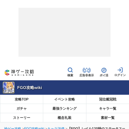
広告非表示
ポイ活
FGO攻略wiki
攻略TOP
イベント攻略
冠位戴冠戦
ガチャ
最強ランキング
キャラ一覧
ストーリー
概念礼装
素材一覧
神ゲー攻略
FGO攻略wiki
キャラ評価
【FGO】レベル120時のステータス一覧