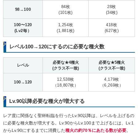
84枚
28枚
98→100
(101枚)
(34枚)
100〜120
1,254枚
418枚
(Lv2毎）
(1,881枚)
(627枚)
レベル100→120にするのに必要な種火数
必要な★4種火
必要な★5種火
レベル
(クラス不一致)
(クラス不一致)
12,538枚
4,179枚
100→120
（18,807枚）
（6,269枚）
Lv.90以降必要な種火が増大する
レア度に関係なく聖杯転臨を行ったLv.90以降は、レベルを上げるの
に必要な種火数が増大する。Lv.90からLv.100まで上げるには、Lv.1
からLv.90にするまでに消費した
種火の約70％にあたる数が必要
。