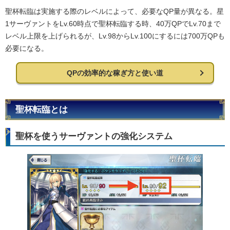
聖杯転臨は実施する際のレベルによって、必要なQP量が異なる。星
1サーヴァントをLv.60時点で聖杯転臨する時、40万QPでLv.70まで
レベル上限を上げられるが、Lv.98からLv.100にするには700万QPも
必要になる。
QPの効率的な稼ぎ方と使い道
聖杯転臨とは
聖杯を使うサーヴァントの強化システム