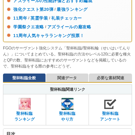
アズライールの性能評価とおすすめ編成
強化クエスト第20弾
最強ランキング
/
11周年
英霊学装
礼装チェッカー
/
/
学園祭クエ攻略
アズライールの廟攻略
/
11周年人気キャラランキング投票！
FGOのサーヴァント強化システム「聖杯転臨/聖杯転輪（せいはいてんり
ん）」についてまとめている。聖杯転臨の方法やレベル120に必要な種火
とQPの数、聖杯転臨におすすめのサーヴァントなどを掲載しているの
で、聖杯転臨をする際の参考にどうぞ。
聖杯転臨全般
関連データ
必要な素材関連
聖杯転臨関連リンク
聖杯転臨
聖杯転臨
聖杯転臨
ランキング
やり方
アンケート
目次