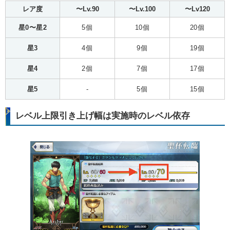
レア度
〜Lv.90
〜Lv.100
〜Lv120
星0〜星2
5個
10個
20個
星3
4個
9個
19個
星4
2個
7個
17個
星5
-
5個
15個
レベル上限引き上げ幅は実施時のレベル依存