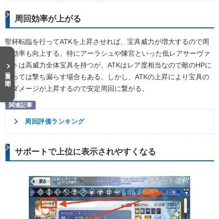
周回効率が上がる
聖杯転臨を行ってATKを上昇させれば、宝具威力が増大するので周
回効率も向上する。特にアーラシュや陳宮といった低レアサーヴァ
ントは高威力全体宝具を持つが、ATKはレア度相当なので敵のHPに
目次を開く
よっては撃ち漏らす場合もある。しかし、ATKの上昇により宝具の
与ダメージが上昇するので安定周回に繋がる。
周回評価ランキング
サポートで上位に表示されやすくなる