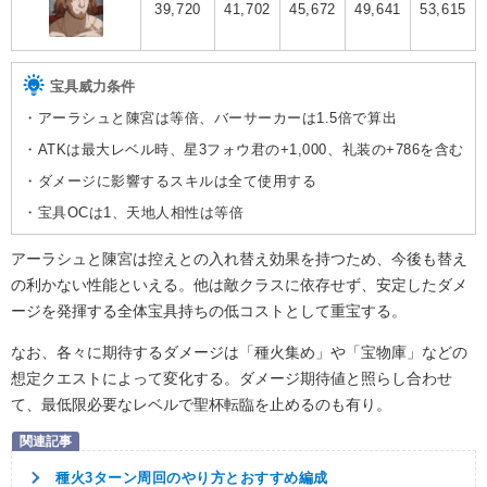
39,720
41,702
45,672
49,641
53,615
宝具威力条件
・アーラシュと陳宮は等倍、バーサーカーは1.5倍で算出
・ATKは最大レベル時、星3フォウ君の+1,000、礼装の+786を含む
・ダメージに影響するスキルは全て使用する
・宝具OCは1、天地人相性は等倍
アーラシュと陳宮は控えとの入れ替え効果を持つため、今後も替え
の利かない性能といえる。他は敵クラスに依存せず、安定したダメ
ージを発揮する全体宝具持ちの低コストとして重宝する。
なお、各々に期待するダメージは「種火集め」や「宝物庫」などの
想定クエストによって変化する。ダメージ期待値と照らし合わせ
て、最低限必要なレベルで聖杯転臨を止めるのも有り。
種火3ターン周回のやり方とおすすめ編成