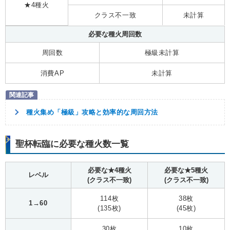
★4種火
クラス不一致
未計算
必要な種火周回数
周回数
極級未計算
消費AP
未計算
種火集め「極級」攻略と効率的な周回方法
聖杯転臨に必要な種火数一覧
必要な★4種火
必要な★5種火
レベル
(クラス不一致)
(クラス不一致)
114枚
38枚
1→60
(135枚)
(45枚)
30枚
10枚