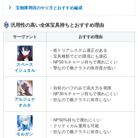
宝物庫周回のやり方とおすすめ編成
汎用性の高い全体宝具持ちとおすすめ理由
サーヴァント
おすすめ理由
・術トリアシステム適正がある
・宝具種類でどの環境にも適応
・NP50％チャージ持ちで廃れにくい
スペース
・讐なので敵クラスの依存度が低い
イシュタル
・自前のバフのみで高火力を発揮
・NP30％チャージ持ちで廃れにくい
アルジュナ
・狂なので敵クラスに依存しない
オルタ
・NP50%持ちで廃れにくい
・クリティカル運用も可能
・狂なので敵クラスに依存しない
モルガン