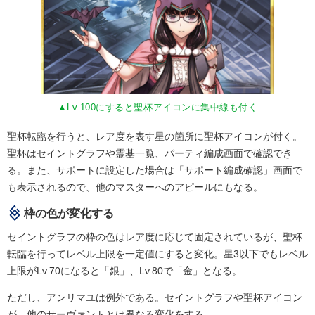
▲Lv.100にすると聖杯アイコンに集中線も付く
聖杯転臨を行うと、レア度を表す星の箇所に聖杯アイコンが付く。
聖杯はセイントグラフや霊基一覧、パーティ編成画面で確認でき
る。また、サポートに設定した場合は「サポート編成確認」画面で
も表示されるので、他のマスターへのアピールにもなる。
枠の色が変化する
セイントグラフの枠の色はレア度に応じて固定されているが、聖杯
転臨を行ってレベル上限を一定値にすると変化。星3以下でもレベル
上限がLv.70になると「銀」、Lv.80で「金」となる。
ただし、アンリマユは例外である。セイントグラフや聖杯アイコン
が、他のサーヴァントとは異なる変化をする。