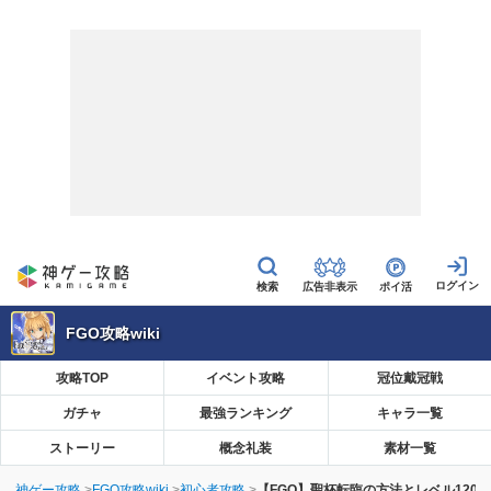
広告非表示
ポイ活
FGO攻略wiki
攻略TOP
イベント攻略
冠位戴冠戦
ガチャ
最強ランキング
キャラ一覧
ストーリー
概念礼装
素材一覧
神ゲー攻略
FGO攻略wiki
初心者攻略
【FGO】聖杯転臨の方法とレベル120