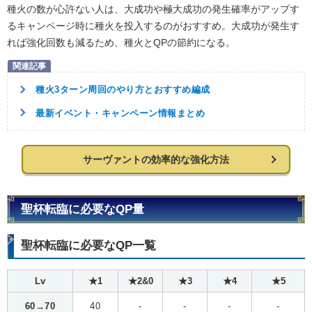
種火の数が心許ない人は、大成功や極大成功の発生確率がアップす
るキャンページ時に種火を投入するのがおすすめ。大成功が発生す
れば強化回数も減るため、種火とQPの節約になる。
種火3ターン周回のやり方とおすすめ編成
最新イベント・キャンペーン情報まとめ
サーヴァントの効率的な強化方法
聖杯転臨に必要なQP量
聖杯転臨に必要なQP一覧
Lv
★1
★2&0
★3
★4
★5
60→70
40
-
-
-
-