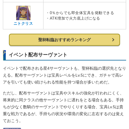
・0％からでも即全体宝具を発動できる
・ATK増加で火力底上げになる
ニトクリス
聖杯転臨おすすめランキング
イベント配布サーヴァント
イベントで配布される星4サーヴァントも、聖杯転臨の選択先となり
える。配布サーヴァントは宝具レベルをLv.5にでき、ガチャで高レ
アを引いても使い続けられる性能を持つ場合が多いためだ。
ただし、配布サーヴァントは宝具やスキルの強化が行われにくく、
将来的に同クラスの他サーヴァントに遅れをとる場合もある。手持
ちが少なく数騎のサーヴァントでやりくりする場合、宝具Lv.5は貴
重な戦力であるが、手持ちの状況や環境の変化に左右するのは覚え
ておこう。