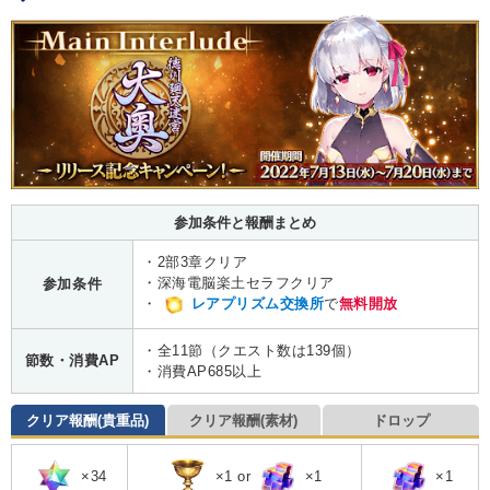
参加条件と報酬まとめ
・2部3章クリア
・深海電脳楽土セラフクリア
参加条件
・
レアプリズム交換所
で
無料開放
・全11節（クエスト数は139個）
節数・消費AP
・消費AP685以上
クリア報酬(貴重品)
クリア報酬(素材)
ドロップ
×34
×1 or
×1
×1