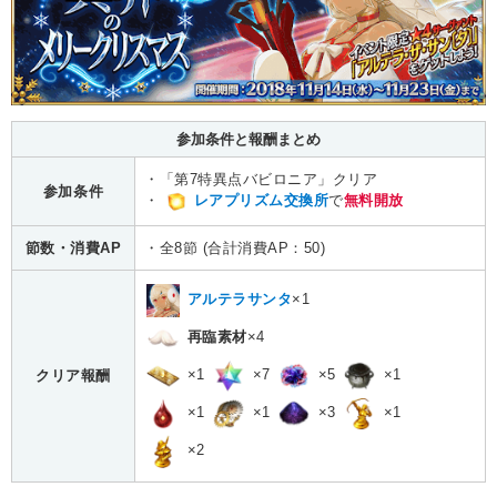
参加条件と報酬まとめ
・「第7特異点バビロニア」クリア
参加条件
・
レアプリズム交換所
で
無料開放
節数・消費AP
・全8節 (合計消費AP：50)
アルテラサンタ
×1
再臨素材
×4
×1
×7
×5
×1
クリア報酬
×1
×1
×3
×1
×2