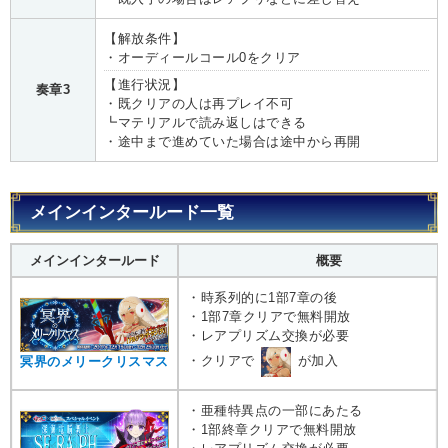
【解放条件】
・オーディールコール0をクリア
【進行状況】
奏章3
・既クリアの人は再プレイ不可
┗マテリアルで読み返しはできる
・途中まで進めていた場合は途中から再開
メインインタールード一覧
メインインタールード
概要
・時系列的に1部7章の後
・1部7章クリアで無料開放
・レアプリズム交換が必要
・クリアで
が加入
冥界のメリークリスマス
・亜種特異点の一部にあたる
・1部終章クリアで無料開放