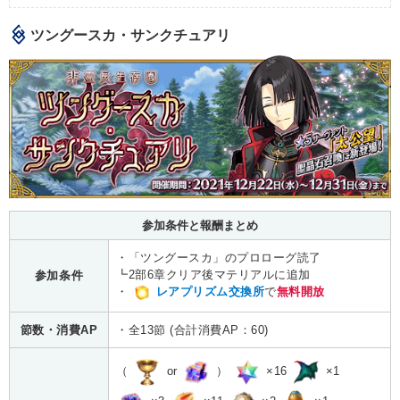
ツングースカ・サンクチュアリ
参加条件と報酬まとめ
・「ツングースカ」のプロローグ読了
┗2部6章クリア後マテリアルに追加
参加条件
・
レアプリズム交換所
で
無料開放
節数・消費AP
・全13節 (合計消費AP：60)
（
or
）
×16
×1