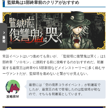
監獄島は1部終章前のクリアがおすすめ
目次を開く
常設イベントはいつ進めても良いが、「監獄塔に復讐鬼は哭く」は1
部終章「ソロモン」に挑戦する前に攻略するのがおすすめだ。初邂
逅する巌窟王は終章や1.5部新宿などメインストーリーに多く絡むサ
ーヴァントだが、監獄塔を進めないと繋がりが見えない。
厳密には「空の境界コラボイベント」が初邂逅で
したが、巌窟王の名で登場したのは監獄塔が初な
ので、そちらを初邂逅としています。
攻略班M