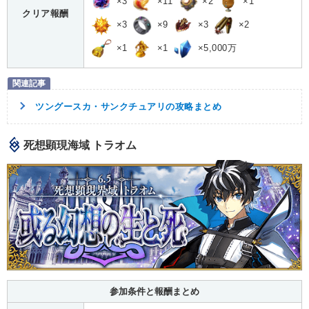
×3
×11
×2
×1
クリア報酬
×3
×9
×3
×2
×1
×1
×5,000万
ツングースカ・サンクチュアリの攻略まとめ
死想顕現海域 トラオム
参加条件と報酬まとめ