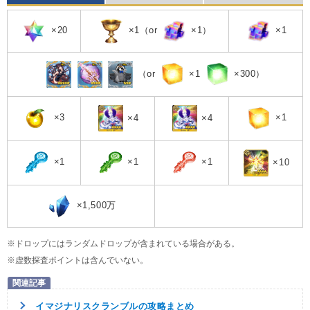
×20
×1（or
×1）
×1
（or
×1
×300）
×3
×1
×4
×4
×1
×1
×1
×10
×1,500万
※ドロップにはランダムドロップが含まれている場合がある。
※虚数探査ポイントは含んでいない。
イマジナリスクランブルの攻略まとめ