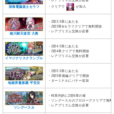
・レアプリズム交換が必要
・クリアで
が加入
深海電脳楽土セラフ
・2部3.5章にあたる
・2部3章&セラフクリアで無料開放
・レアプリズム交換が必要
徳川廻天迷宮 大奥
・2部4.5章にあたる
・2部4章クリアで無料開放
・レアプリズム交換が必要
イマジナリスクランブル
・2部5.5章にあたる
・2部5章後編クリアで開放
・ターミナルにバナー追加
地獄界曼荼羅 平安京
・時系列的に2部6章の後
・ツングースカのプロローグクリアで無料
・レアプリズム交換が必要
ツングースカ