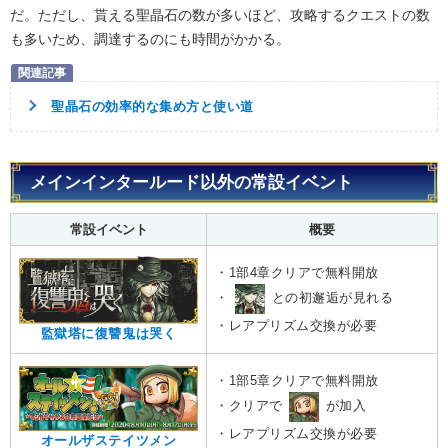
だ。ただし、貰える聖晶石の数が多いほど、攻略するクエストの数
も多いため、調達するのにも時間がかかる。
聖晶石の効率的な集め方と使い道
メインインタールード以外の常設イベント
常設イベント
概要
・1部4章クリアで無料開放
・
との初邂逅が見れる
・レアプリズム交換が必要
監獄塔に復讐鬼は哭く
・1部5章クリアで無料開放
・クリアで
が加入
・レアプリズム交換が必要
オールザステイツメン