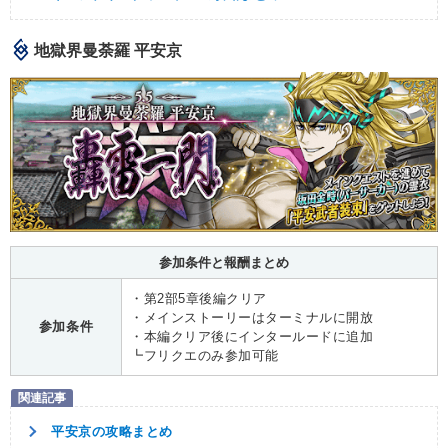
地獄界曼荼羅 平安京
参加条件と報酬まとめ
・第2部5章後編クリア
・メインストーリーはターミナルに開放
参加条件
・本編クリア後にインタールードに追加
┗フリクエのみ参加可能
平安京の攻略まとめ