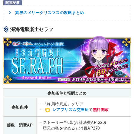
冥界のメリークリスマスの攻略まとめ
深海電脳楽土セラフ
参加条件と報酬まとめ
・「終局特異点」クリア
参加条件
・
レアプリズム交換所
で
無料開放
・ストーリー全6幕(合計消費AP:220)
節数・消費AP
┗堕天の檻を含めると消費AP270