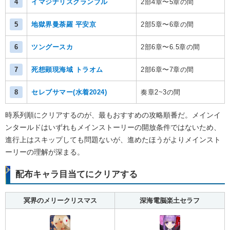
4
イマジナリスクランブル
2部4章〜5章の間
5
地獄界曼荼羅 平安京
2部5章〜6章の間
6
ツングースカ
2部6章〜6.5章の間
7
死想顕現海域 トラオム
2部6章〜7章の間
8
セレブサマー(水着2024)
奏章2~3の間
時系列順にクリアするのが、最もおすすめの攻略順番だ。メインイ
ンタールドはいずれもメインストーリーの開放条件ではないため、
進行上はスキップしても問題ないが、進めたほうがよりメインスト
ーリーの理解が深まる。
配布キャラ目当てにクリアする
冥界のメリークリスマス
深海電脳楽土セラフ