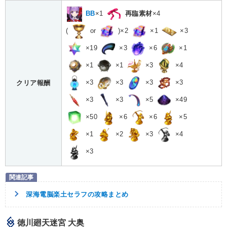
BB
×1
再臨素材
×4
(
or
)×2
×1
×3
×19
×3
×6
×1
×1
×1
×3
×4
×3
×3
×3
×3
クリア報酬
×3
×3
×5
×49
×50
×6
×6
×5
×1
×2
×3
×4
×3
深海電脳楽土セラフの攻略まとめ
徳川廻天迷宮 大奥