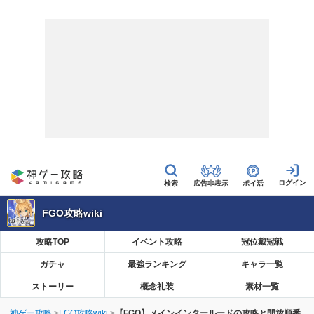
広告非表示
ポイ活
FGO攻略wiki
攻略TOP
イベント攻略
冠位戴冠戦
ガチャ
最強ランキング
キャラ一覧
ストーリー
概念礼装
素材一覧
神ゲー攻略
FGO攻略wiki
【FGO】メインインタールードの攻略と開放順番