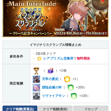
イマジナリスクランブル情報まとめ
・2部4章クリア
参加条件
・
レアプリズム交換所
で
無料開放
（
）×1個
天帝の貴妃
（
×1）
限定報酬
煩悩必滅の杵
（
×200）
リヴァイアサン
（
×100）
クリア報酬(貴重品)
クリア報酬(素材)
ドロップ