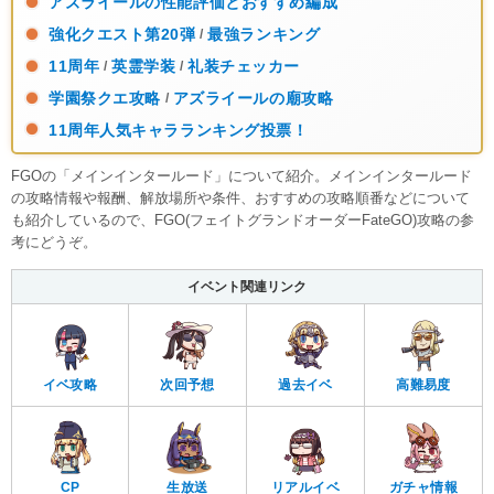
アズライールの性能評価とおすすめ編成
強化クエスト第20弾
最強ランキング
/
11周年
英霊学装
礼装チェッカー
/
/
学園祭クエ攻略
アズライールの廟攻略
/
11周年人気キャラランキング投票！
FGOの「メインインタールード」について紹介。メインインタールード
の攻略情報や報酬、解放場所や条件、おすすめの攻略順番などについて
も紹介しているので、FGO(フェイトグランドオーダーFateGO)攻略の参
考にどうぞ。
イベント関連リンク
イベ攻略
次回予想
過去イベ
高難易度
CP
生放送
リアルイベ
ガチャ情報