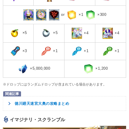
or
×1
×300
×5
×5
×4
×4
×3
×1
×1
×1
×5,000,000
×1,200
※ドロップにはランダムドロップが含まれている場合があります。
徳川廻天迷宮大奥の攻略まとめ
イマジナリ・スクランブル