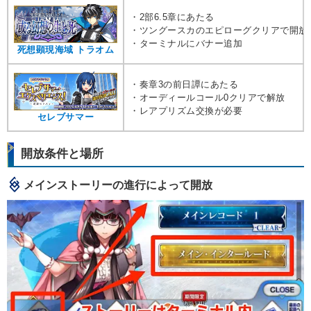
・2部6.5章にあたる
・ツングースカのエピローグクリアで開放
・ターミナルにバナー追加
死想顕現海域 トラオム
・奏章3の前日譚にあたる
・オーディールコール0クリアで解放
・レアプリズム交換が必要
セレブサマー
開放条件と場所
メインストーリーの進行によって開放