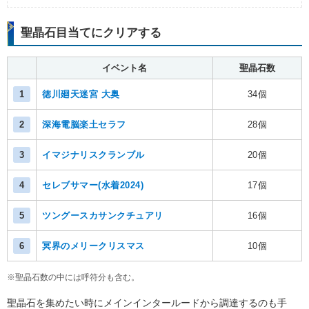
聖晶石目当てにクリアする
イベント名
聖晶石数
1
徳川廻天迷宮 大奥
34個
2
深海電脳楽土セラフ
28個
3
イマジナリスクランブル
20個
4
セレブサマー(水着2024)
17個
5
ツングースカサンクチュアリ
16個
6
冥界のメリークリスマス
10個
※聖晶石数の中には呼符分も含む。
聖晶石を集めたい時にメインインタールードから調達するのも手