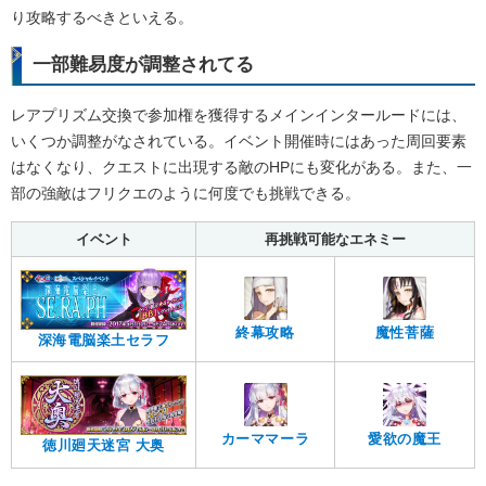
り攻略するべきといえる。
一部難易度が調整されてる
レアプリズム交換で参加権を獲得するメインインタールードには、
いくつか調整がなされている。イベント開催時にはあった周回要素
はなくなり、クエストに出現する敵のHPにも変化がある。また、一
部の強敵はフリクエのように何度でも挑戦できる。
イベント
再挑戦可能なエネミー
終幕攻略
魔性菩薩
深海電脳楽土セラフ
カーママーラ
愛欲の魔王
徳川廻天迷宮 大奥