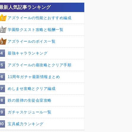
最新人気記事ランキング
アズライールの性能とおすすめ編成
1
学園祭クエスト攻略と報酬一覧
2
アズライールのボイス一覧
3
4
最強キャラランキング
5
アズライールの廟攻略とクリア手順
6
11周年ガチャ最新情報まとめ
7
めしませ攻略とクリア編成
8
鉄の規律の生徒会室攻略
9
ガチャスケジュール一覧
10
宝具威力ランキング