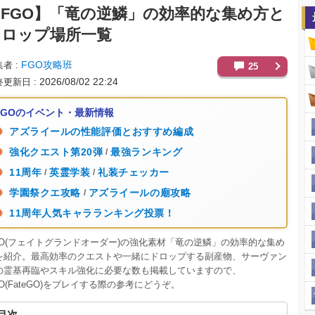
FGO】
「竜の逆鱗」の効率的な集め方と
ドロップ場所一覧
FGO攻略班
集者
25
2026/08/02 22:24
終更新日
FGOのイベント・最新情報
アズライールの性能評価とおすすめ編成
強化クエスト第20弾
最強ランキング
/
11周年
英霊学装
礼装チェッカー
/
/
学園祭クエ攻略
アズライールの廟攻略
/
11周年人気キャラランキング投票！
GO(フェイトグランドオーダー)の強化素材「竜の逆鱗」の効率的な集め
を紹介。最高効率のクエストや一緒にドロップする副産物、サーヴァン
の霊基再臨やスキル強化に必要な数も掲載していますので、
GO(FateGO)をプレイする際の参考にどうぞ。
目次