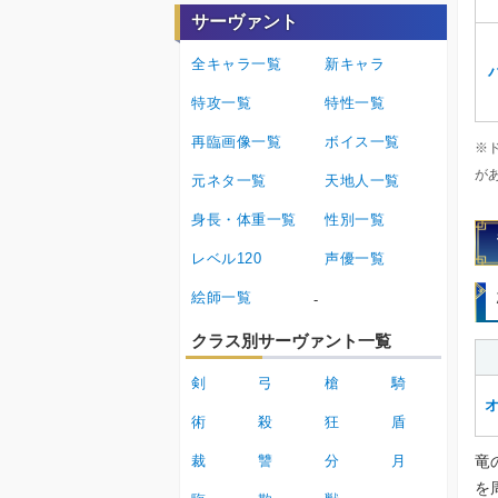
サーヴァント
全キャラ一覧
新キャラ
特攻一覧
特性一覧
再臨画像一覧
ボイス一覧
※
が
元ネタ一覧
天地人一覧
身長・体重一覧
性別一覧
レベル120
声優一覧
絵師一覧
-
クラス別サーヴァント一覧
剣
弓
槍
騎
術
殺
狂
盾
竜
裁
讐
分
月
を