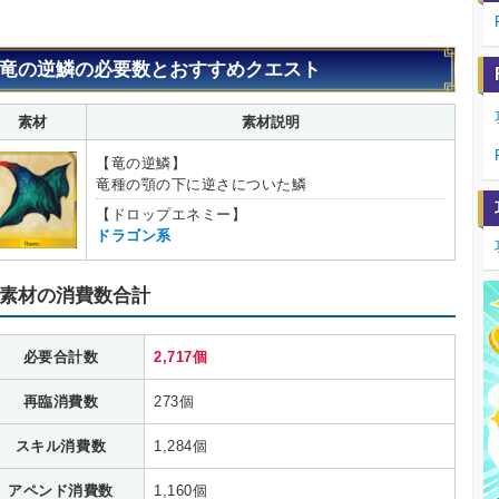
竜の逆鱗の必要数とおすすめクエスト
素材
素材説明
【竜の逆鱗】
竜種の顎の下に逆さについた鱗
【ドロップエネミー】
ドラゴン系
素材の消費数合計
必要合計数
2,717個
再臨消費数
273個
スキル消費数
1,284個
アペンド消費数
1,160個