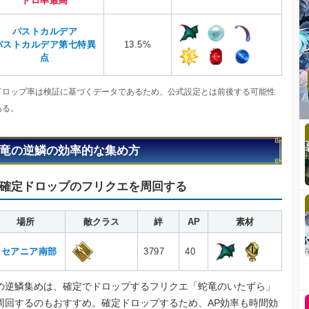
ドロ率最高
パストカルデア
パストカルデア第七特異
13.5%
点
ドロップ率は検証に基づくデータであるため、公式設定とは前後する可能性
ある。
竜の逆鱗の効率的な集め方
確定ドロップのフリクエを周回する
場所
敵クラス
絆
AP
素材
オセアニア南部
3797
40
の逆鱗集めは、確定でドロップするフリクエ「蛇竜のいたずら」
周回するのもおすすめ。確定ドロップするため、AP効率も時間効