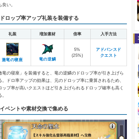
も良い。
ドロップ率アップ礼装を装備する
礼装
増加素材
倍率
入手方法
5%
アドバンスド
(25%)
クエスト
竜の逆鱗
激竜の寝座
激竜の寝座」を装備すると、竜の逆鱗のドロップ率が引き上げら
る。ドロ率アップの効果は、元のドロップ率に乗算されるため、
ロップ率が高いクエストほど引き上げられるドロップ確率も高く
る。
イベントや素材交換で集める