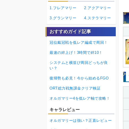
1.フレアマリー
2.アクアマリー
3.グランマリー
4.ステラマリー
おすすめガイド記事
冠位戴冠戦を低レア編成で周回！
最速の絆上げ！3時間で絆10！
システムと横並び周回どっちが良
い？
復帰勢も必見！今から始めるFGO
ORT総力戦無課金クリア検証
オルガマリー4を低レア軸で攻略！
キャラレビュー
オルガマリーは強い？正直レビュー