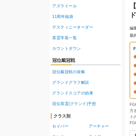
【
アズライール
11周年福袋
デスティニーオーダー
編
最
英霊学装一覧
カウントダウン
冠位戴冠戦
冠位戴冠戦の攻略
グランドグラフ解説
グランドスコアの効果
冠位英霊(グランド)予想
F
方
クラス別
ト
F
セイバー
アーチャー