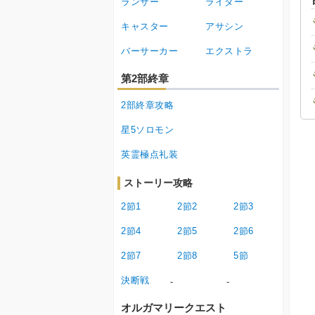
ランサー
ライダー
キャスター
アサシン
バーサーカー
エクストラ
第2部終章
2部終章攻略
星5ソロモン
英霊極点礼装
ストーリー攻略
2節1
2節2
2節3
2節4
2節5
2節6
2節7
2節8
5節
決断戦
-
-
オルガマリークエスト