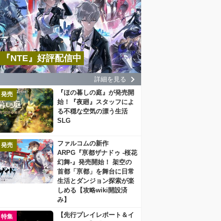
『NTE』好評配信中
詳細を見る
『ほの暮しの庭』が発売開
発売
始！『夜廻』スタッフによ
る不穏な空気の漂う生活
SLG
ファルコムの新作
発売
ARPG『亰都ザナドゥ -桜花
幻舞-』発売開始！ 架空の
首都「亰都」を舞台に日常
生活とダンジョン探索が楽
しめる【攻略wiki開設済
み】
【先行プレイレポート＆イ
特集