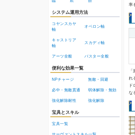
臨
欺
獣
率
システム運用方法
コヤンスカヤ
オベロン軸
軸
キャストリア
スカディ軸
軸
アーツ全般
バスター全般
便利な効果一覧
「
れ
NPチャージ
無敵・回避
ド
必中・無敵貫通
弱体解除・無効
な
強化解除耐性
強化解除
宝具とスキル
宝具一覧
サーヴァントスキル一覧