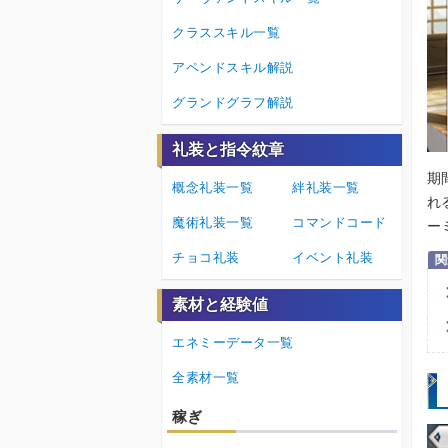
クラススキル一覧
アペンドスキル解説
グランドグラフ解説
礼装と指令紋章
期
概念礼装一覧
絆礼装一覧
れ
魔術礼装一覧
コマンドコード
ー
チョコ礼装
イベント礼装
素材と経験値
エネミーデータ一覧
全素材一覧
稼ぎ