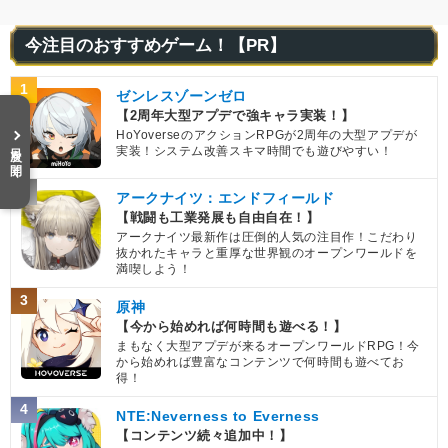
今注目のおすすめゲーム！【PR】
1
ゼンレスゾーンゼロ
【2周年大型アプデで強キャラ実装！】
HoYoverseのアクションRPGが2周年の大型アプデが
目次を開く
実装！システム改善スキマ時間でも遊びやすい！
2
アークナイツ：エンドフィールド
【戦闘も工業発展も自由自在！】
アークナイツ最新作は圧倒的人気の注目作！こだわり
抜かれたキャラと重厚な世界観のオープンワールドを
満喫しよう！
3
原神
【今から始めれば何時間も遊べる！】
まもなく大型アプデが来るオープンワールドRPG！今
から始めれば豊富なコンテンツで何時間も遊べてお
得！
4
NTE:Neverness to Everness
【コンテンツ続々追加中！】