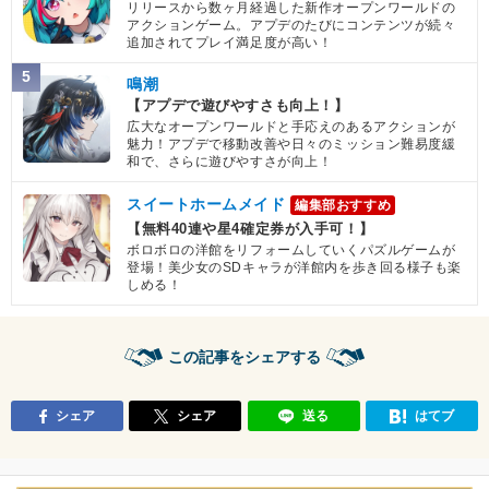
リリースから数ヶ月経過した新作オープンワールドの
アクションゲーム。アプデのたびにコンテンツが続々
追加されてプレイ満足度が高い！
5
鳴潮
【アプデで遊びやすさも向上！】
広大なオープンワールドと手応えのあるアクションが
魅力！アプデで移動改善や日々のミッション難易度緩
和で、さらに遊びやすさが向上！
スイートホームメイド
編集部おすすめ
【無料40連や星4確定券が入手可！】
ボロボロの洋館をリフォームしていくパズルゲームが
登場！美少女のSDキャラが洋館内を歩き回る様子も楽
しめる！
この記事をシェアする
シェア
シェア
送る
はてブ