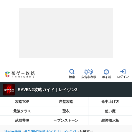
広告非表示
ポイ活
RAVEN2攻略ガイド｜レイヴン2
攻略TOP
序盤攻略
命中上げ方
最強クラス
聖衣
使い魔
武器共鳴
ヘブンストーン
雑談掲示板
神ゲー攻略
RAVEN2攻略ガイド｜レイヴン2
お役立ち