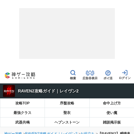
広告非表示
ポイ活
RAVEN2攻略ガイド｜レイヴン2
攻略TOP
序盤攻略
命中上げ方
最強クラス
聖衣
使い魔
武器共鳴
ヘブンストーン
雑談掲示板
神ゲー攻略
RAVEN2攻略ガイド｜レイヴン2
お役立ち
【RAVEN2】感情