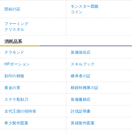
モンスター図鑑
団結の証
コイン
ファーミング
クリスタル
消耗品系
テラモンド
装備強化石
HPポーション
スキルブック
刻印の精髄
継承者の証
黄金の実
精鋭特務隊の証
ステラ彫刻刀
装備魔精石
古代王国の招待状
討伐証明書
希少製作図案
英雄製作図案