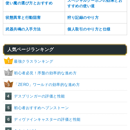
スペシャルクーポンの効果とお
使い魔の選び方とおすすめ
すすめの使い道
状態異常と行動阻害
狩り記録のやり方
武器共鳴の入手方法
個人取引のやり方と仕様
人気ページランキング
最強クラスランキング
1
初心者必見！序盤の効率的な進め方
2
「ZERO」ワールドの効率的な進め方
3
4
デスブリンガーの評価と性能
5
初心者おすすめヘブンストーン
6
ディヴァインキャスターの評価と性能