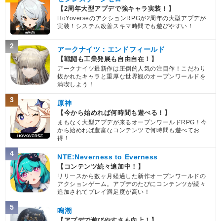
【2周年大型アプデで強キャラ実装！】
HoYoverseのアクションRPGが2周年の大型アプデが
実装！システム改善スキマ時間でも遊びやすい！
2
アークナイツ：エンドフィールド
【戦闘も工業発展も自由自在！】
アークナイツ最新作は圧倒的人気の注目作！こだわり
抜かれたキャラと重厚な世界観のオープンワールドを
満喫しよう！
3
原神
【今から始めれば何時間も遊べる！】
まもなく大型アプデが来るオープンワールドRPG！今
から始めれば豊富なコンテンツで何時間も遊べてお
得！
4
NTE:Neverness to Everness
【コンテンツ続々追加中！】
リリースから数ヶ月経過した新作オープンワールドの
アクションゲーム。アプデのたびにコンテンツが続々
追加されてプレイ満足度が高い！
5
鳴潮
【アプデで遊びやすさも向上！】