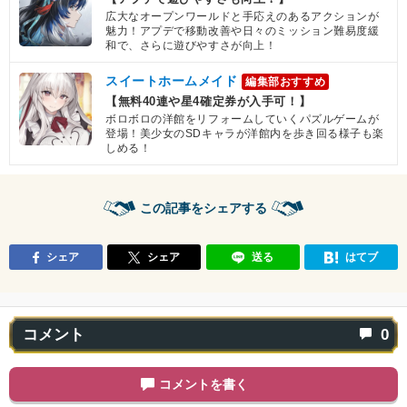
広大なオープンワールドと手応えのあるアクションが
魅力！アプデで移動改善や日々のミッション難易度緩
和で、さらに遊びやすさが向上！
スイートホームメイド
編集部おすすめ
【無料40連や星4確定券が入手可！】
ボロボロの洋館をリフォームしていくパズルゲームが
登場！美少女のSDキャラが洋館内を歩き回る様子も楽
しめる！
この記事をシェアする
シェア
シェア
送る
はてブ
コメント
0
コメントを書く