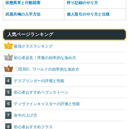
状態異常と行動阻害
狩り記録のやり方
武器共鳴の入手方法
個人取引のやり方と仕様
人気ページランキング
最強クラスランキング
1
初心者必見！序盤の効率的な進め方
2
「ZERO」ワールドの効率的な進め方
3
4
デスブリンガーの評価と性能
5
初心者おすすめヘブンストーン
6
ディヴァインキャスターの評価と性能
7
命中の上げ方
8
初心者おすすめクラス