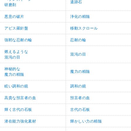
遺跡石
研磨剤
悪意の破片
浄化の精髄
アビス羅針盤
移動スクロール
強靭な忍耐の輪
忍耐の輪
燃えるような
混沌の目
混沌の目
神秘的な
魔力の精髄
魔力の精髄
眩い調和の鏡
調和の鏡
高貴な預言者の血
預言者の血
輝く古代の石板
古代の石板
潜在能力強化素材
輝かしい力の精髄