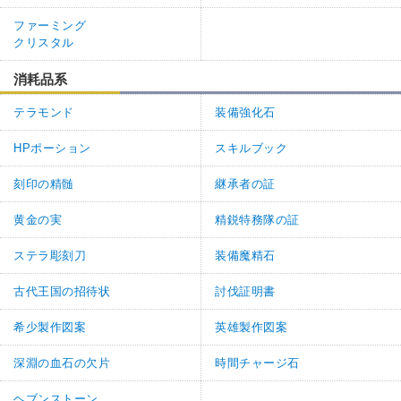
ファーミング
クリスタル
消耗品系
テラモンド
装備強化石
HPポーション
スキルブック
刻印の精髄
継承者の証
黄金の実
精鋭特務隊の証
ステラ彫刻刀
装備魔精石
古代王国の招待状
討伐証明書
希少製作図案
英雄製作図案
深淵の血石の欠片
時間チャージ石
ヘブンストーン