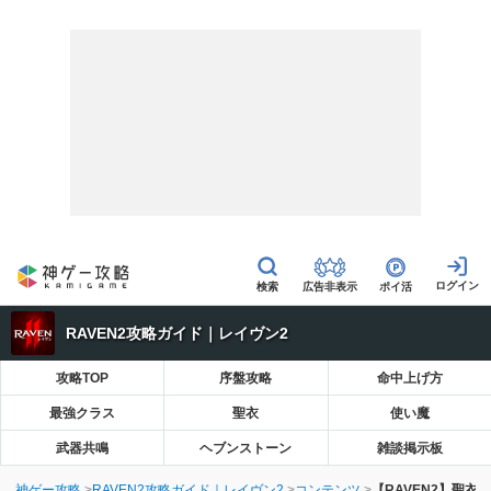
広告非表示
ポイ活
RAVEN2攻略ガイド｜レイヴン2
攻略TOP
序盤攻略
命中上げ方
最強クラス
聖衣
使い魔
武器共鳴
ヘブンストーン
雑談掲示板
神ゲー攻略
RAVEN2攻略ガイド｜レイヴン2
コンテンツ
【RAVEN2】聖