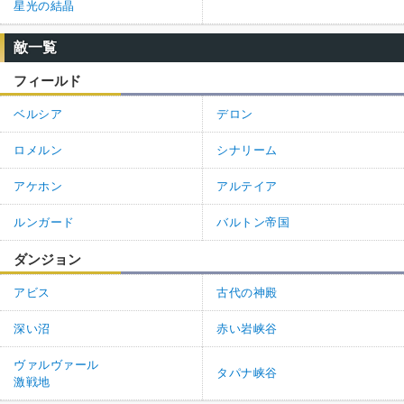
星光の結晶
敵一覧
フィールド
ベルシア
デロン
ロメルン
シナリーム
アケホン
アルテイア
ルンガード
バルトン帝国
ダンジョン
アビス
古代の神殿
深い沼
赤い岩峡谷
ヴァルヴァール
タパナ峡谷
激戦地