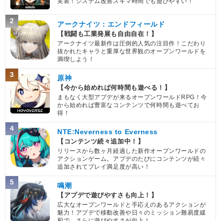
実装！システム改善スキマ時間でも遊びやすい！
2
アークナイツ：エンドフィールド
【戦闘も工業発展も自由自在！】
アークナイツ最新作は圧倒的人気の注目作！こだわり
抜かれたキャラと重厚な世界観のオープンワールドを
満喫しよう！
3
原神
【今から始めれば何時間も遊べる！】
まもなく大型アプデが来るオープンワールドRPG！今
から始めれば豊富なコンテンツで何時間も遊べてお
得！
4
NTE:Neverness to Everness
【コンテンツ続々追加中！】
リリースから数ヶ月経過した新作オープンワールドの
アクションゲーム。アプデのたびにコンテンツが続々
追加されてプレイ満足度が高い！
5
鳴潮
【アプデで遊びやすさも向上！】
広大なオープンワールドと手応えのあるアクションが
魅力！アプデで移動改善や日々のミッション難易度緩
和で、さらに遊びやすさが向上！