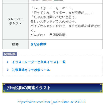
「いっくよー！ せーの！！」
「待ってくれ、ライダー。まだ準備が……」
「たぶん彼は聞いてないと思う」
フレーバー
美しいステンドグラスの光の中、
テキスト
パイプオルガンに合わせ、今日も歌唱の練習は続
く。
がんばれ！ 凸凹聖歌隊。
絵師
きなみ由希
イラストレーターと担当イラスト一覧
礼装登場キャラ検索ツール
担当絵師の関連イラスト
https://twitter.com/atori_matori/status/1235856