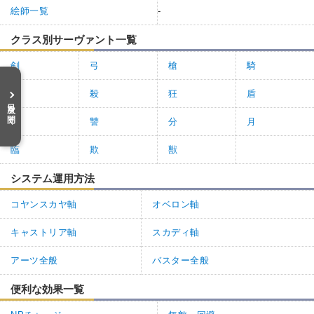
絵師一覧
-
クラス別サーヴァント一覧
剣
弓
槍
騎
術
殺
狂
盾
目次を開く
裁
讐
分
月
臨
欺
獣
システム運用方法
コヤンスカヤ軸
オベロン軸
キャストリア軸
スカディ軸
アーツ全般
バスター全般
便利な効果一覧