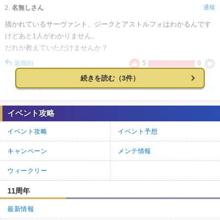
名無しさん
通報
2.
描かれているサーヴァント、ジークとアストルフォはわかるんです
けどあと1人がわかりません。
だれか教えていただけませんか？
5
0
返信
(0)
続きを読む（3件）
名無しさん
通報
1.
きなみ由希
イベント攻略
乙女ゲーイラストレーター総動員ですね
イベント攻略
イベント予想
1
0
返信
(0)
キャンペーン
メンテ情報
ウィークリー
11周年
最新情報