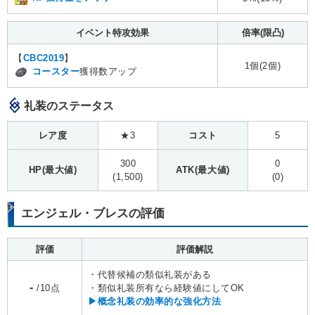
イベント特攻効果
倍率(限凸)
【
CBC2019
】
1個(2個)
コースター
獲得数アップ
礼装のステータス
レア度
★3
コスト
5
300
0
HP(最大値)
ATK(最大値)
(1,500)
(0)
エンジェル・ブレスの評価
評価
評価解説
・代替候補の類似礼装がある
-
/10点
・類似礼装所有なら経験値にしてOK
▶概念礼装の効率的な強化方法