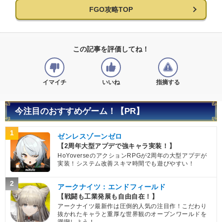
FGO攻略TOP
この記事を評価してね！
イマイチ
いいね
指摘する
今注目のおすすめゲーム！【PR】
1
ゼンレスゾーンゼロ
【2周年大型アプデで強キャラ実装！】
HoYoverseのアクションRPGが2周年の大型アプデが
実装！システム改善スキマ時間でも遊びやすい！
2
アークナイツ：エンドフィールド
【戦闘も工業発展も自由自在！】
アークナイツ最新作は圧倒的人気の注目作！こだわり
抜かれたキャラと重厚な世界観のオープンワールドを