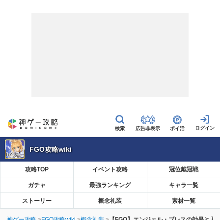
広告非表示
ポイ活
FGO攻略wiki
攻略TOP
イベント攻略
冠位戴冠戦
ガチャ
最強ランキング
キャラ一覧
ストーリー
概念礼装
素材一覧
神ゲー攻略
FGO攻略wiki
概念礼装
【FGO】エンジェル・ブレスの効果と入