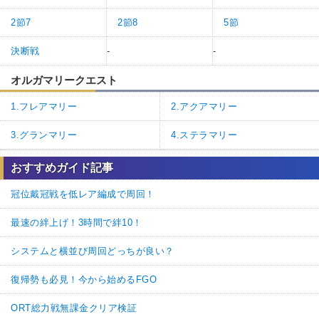
2節7
2節8
5節
決断戦
-
-
オルガマリークエスト
1.フレアマリー
2.アクアマリー
3.グランマリー
4.ステラマリー
おすすめガイド記事
冠位戴冠戦を低レア編成で周回！
最速の絆上げ！3時間で絆10！
システムと横並び周回どっちが良い？
復帰勢も必見！今から始めるFGO
ORT総力戦無課金クリア検証