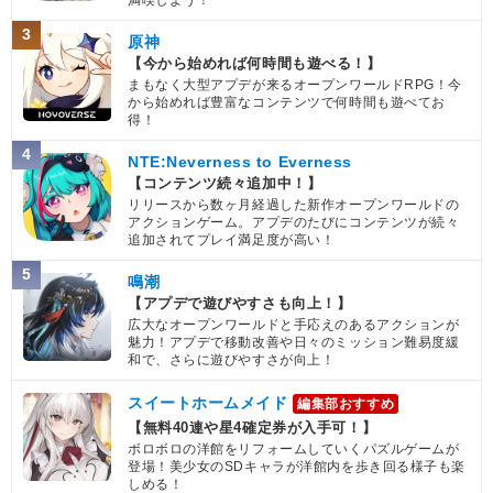
満喫しよう！
3
原神
【今から始めれば何時間も遊べる！】
まもなく大型アプデが来るオープンワールドRPG！今
から始めれば豊富なコンテンツで何時間も遊べてお
得！
4
NTE:Neverness to Everness
【コンテンツ続々追加中！】
リリースから数ヶ月経過した新作オープンワールドの
アクションゲーム。アプデのたびにコンテンツが続々
追加されてプレイ満足度が高い！
5
鳴潮
【アプデで遊びやすさも向上！】
広大なオープンワールドと手応えのあるアクションが
魅力！アプデで移動改善や日々のミッション難易度緩
和で、さらに遊びやすさが向上！
スイートホームメイド
編集部おすすめ
【無料40連や星4確定券が入手可！】
ボロボロの洋館をリフォームしていくパズルゲームが
登場！美少女のSDキャラが洋館内を歩き回る様子も楽
しめる！