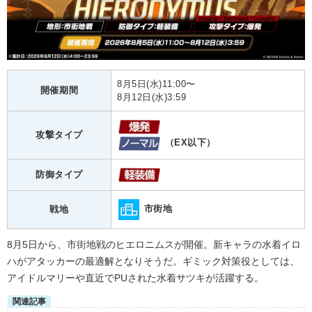
8月5日(水)11:00〜
開催期間
8月12日(水)3:59
攻撃タイプ
（EX以下）
防御タイプ
市街地
戦地
8月5日から、市街地戦のヒエロニムスが開催。新キャラの水着イロ
ハがアタッカーの最適解となりそうだ。ギミック対策役としては、
アイドルマリーや直近でPUされた水着サツキが活躍する。