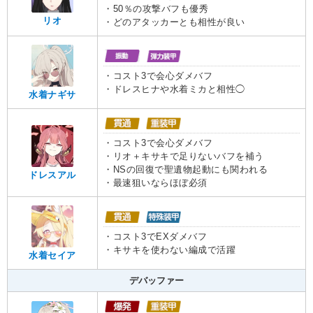
・50％の攻撃バフも優秀
リオ
・どのアタッカーとも相性が良い
・コスト3で会心ダメバフ
・ドレスヒナや水着ミカと相性◯
水着ナギサ
・コスト3で会心ダメバフ
・リオ＋キサキで足りないバフを補う
・NSの回復で聖遺物起動にも関われる
ドレスアル
・最速狙いならほぼ必須
・コスト3でEXダメバフ
・キサキを使わない編成で活躍
水着セイア
デバッファー