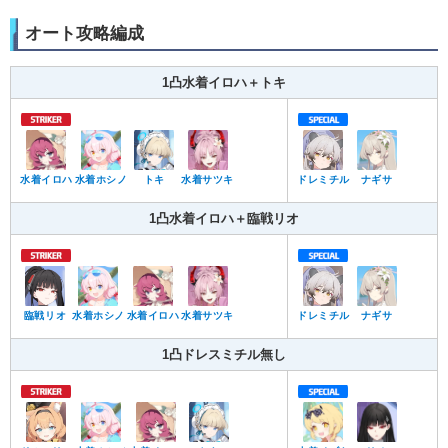
オート攻略編成
1凸水着イロハ＋トキ
水着イロハ
水着ホシノ
トキ
水着サツキ
ドレミチル
ナギサ
1凸水着イロハ＋臨戦リオ
臨戦リオ
水着ホシノ
水着イロハ
水着サツキ
ドレミチル
ナギサ
1凸ドレスミチル無し