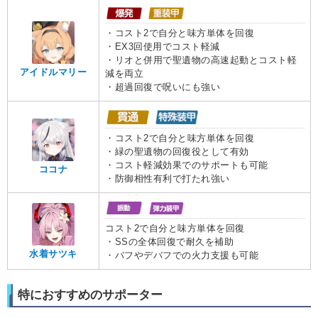
・コスト2で自分と味方単体を回復
・EX3回使用でコスト軽減
・リオと併用で聖遺物の高速起動とコスト軽
アイドルマリー
減を両立
・超過回復で呪いにも強い
・コスト2で自分と味方単体を回復
・緑の聖遺物の回復役として有効
・コスト軽減効果でのサポートも可能
ココナ
・防御相性有利で打たれ強い
コスト2で自分と味方単体を回復
・SSの全体回復で耐久を補助
水着サツキ
・バフやデバフでの火力支援も可能
特におすすめのサポーター