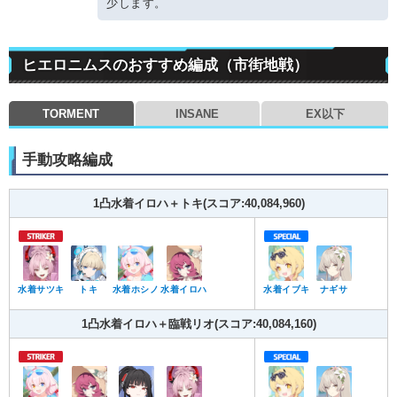
少します。
ヒエロニムスのおすすめ編成（市街地戦）
TORMENT
INSANE
EX以下
手動攻略編成
1凸水着イロハ＋トキ(スコア:40,084,960)
水着サツキ
トキ
水着ホシノ
水着イロハ
水着イブキ
ナギサ
1凸水着イロハ＋臨戦リオ(スコア:40,084,160)