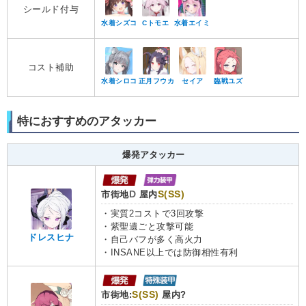
シールド付与
水着シズコ
Cトモエ
水着エイミ
コスト補助
水着シロコ
正月フウカ
セイア
臨戦ユズ
特におすすめのアタッカー
爆発アタッカー
D
S(SS)
市街地
屋内
・実質2コストで3回攻撃
・紫聖遺ごと攻撃可能
ドレスヒナ
・自己バフが多く高火力
・INSANE以上では防御相性有利
S(SS)
市街地:
屋内?