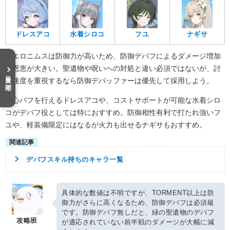
ドレスアコ
水着シロコ
フユ
ナギサ
ヒエロニムスは防御力が高いため、防御デバフによるダメージ増加
の恩恵が大きい。聖遺物や呪いへの対処と違い必須ではないが、討
目次を開く
伐速度を重視するなら防御デバッファーは優先して採用しよう。
会心バフを行えるドレスアコや、コストサポートが可能な水着シロ
コがデバフ役としては特におすすめ。防御相性有利で打たれ強いフ
ユや、軽装備限定にはなるが火力も出せるナギサもおすすめ。
デバフスキル持ちのキャラ一覧
具体的な数値は不明ですが、TORMENT以上は防
御力がさらに高くなるため、防御デバフは必須級
です。防御デバフ無しだと、緑の聖遺物のデバフ
攻略班
が適応されていない前半戦のダメージが大幅に減