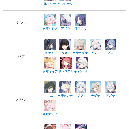
体マリー
バンドナツ
タンク
水着ホシノ
アツコ
体ユウカ
キサキ
リオ
水着ナギサ
ヒマリ
アコ
バフ
水着セイア
ドレスアル
キャンハレ
フユ
水着カンナ
ノア
ナギサ
アズサ
デバフ
臨戦ホシノ