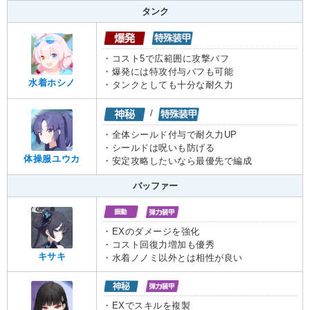
タンク
・コスト5で広範囲に攻撃バフ
・爆発には特攻付与バフも可能
水着ホシノ
・タンクとしても十分な耐久力
/
・全体シールド付与で耐久力UP
・シールドは呪いも防げる
体操服ユウカ
・安定攻略したいなら最優先で編成
バッファー
・EXのダメージを強化
・コスト回復力増加も優秀
キサキ
・水着ノノミ以外とは相性が良い
・EXでスキルを複製