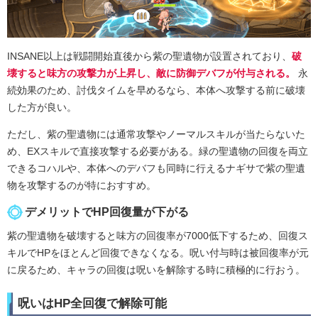
INSANE以上は戦闘開始直後から紫の聖遺物が設置されており、
破
壊すると味方の攻撃力が上昇し、敵に防御デバフが付与される。
永
続効果のため、討伐タイムを早めるなら、本体へ攻撃する前に破壊
した方が良い。
ただし、紫の聖遺物には通常攻撃やノーマルスキルが当たらないた
め、EXスキルで直接攻撃する必要がある。緑の聖遺物の回復を両立
できるコハルや、本体へのデバフも同時に行えるナギサで紫の聖遺
物を攻撃するのが特におすすめ。
デメリットでHP回復量が下がる
紫の聖遺物を破壊すると味方の回復率が7000低下するため、回復ス
キルでHPをほとんど回復できなくなる。呪い付与時は被回復率が元
に戻るため、キャラの回復は呪いを解除する時に積極的に行おう。
呪いはHP全回復で解除可能