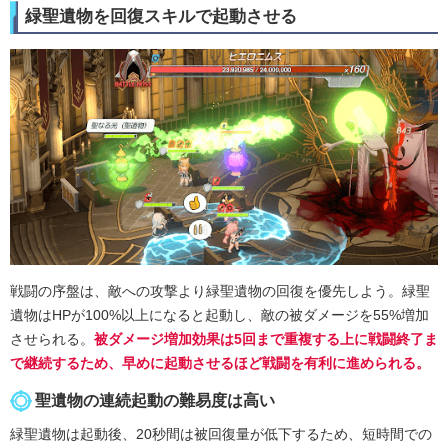
緑聖遺物を回復スキルで起動させる
戦闘の序盤は、敵への攻撃より緑聖遺物の回復を優先しよう。緑聖
遺物はHPが100%以上になると起動し、敵の被ダメージを55%増加
させられる。
被ダメージ増加効果は5回まで重複する上に戦闘終了ま
で継続するため、早めに起動させるほど戦闘を有利に進められる。
聖遺物の連続起動の難易度は高い
緑聖遺物は起動後、20秒間は被回復量が低下するため、短時間での