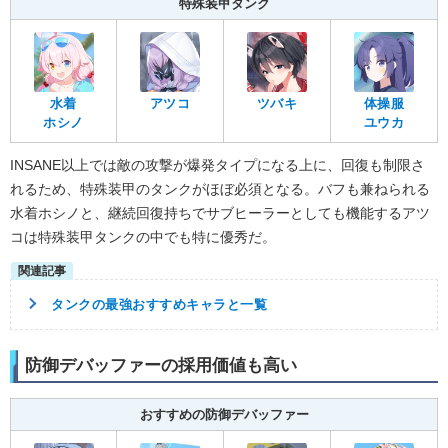
特殊装甲タンク
水着
アツコ
ツバキ
体操服
ホシノ
ユウカ
INSANE以上では敵の攻撃が爆発タイプになる上に、回復も制限さ
れるため、特殊装甲のタンクがほぼ必須となる。バフも兼ねられる
水着ホシノと、継続回復持ちでサブヒーラーとしても機能するアツ
コは特殊装甲タンクの中でも特に優秀だ。
タンクの最強おすすめキャラと一覧
防御デバッファーの採用価値も高い
おすすめの防御デバッファー