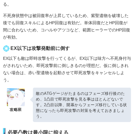
る。
不死身状態中は被回復率が上昇しているため、紫聖遺物を破壊した
後でも回復スキルによるHP回復は有効だ。単体回復だとHP回復が
間に合わないため、コハルやアツコなど、範囲ヒーラーでのHP回復
が有効。
EX以下は攻撃発動前に倒す
EX以下も敵は即時攻撃を行ってくるが、EX以下は味方へ不死身付与
がされないため、即死攻撃前に倒しきるのが理想だ。仮に倒しきれ
ない場合は、赤い聖遺物を起動させて即死攻撃をキャンセルしよ
う。
敵のATGゲージがたまるのはフェーズ移行後のた
め、1凸目で即死攻撃を見る事はほとんどないで
す。2凸目以降、開幕からフェーズ移行している状
攻略班
態になったら即死攻撃の対策を考えておきましょ
う。
必要凸数は最小限に抑える