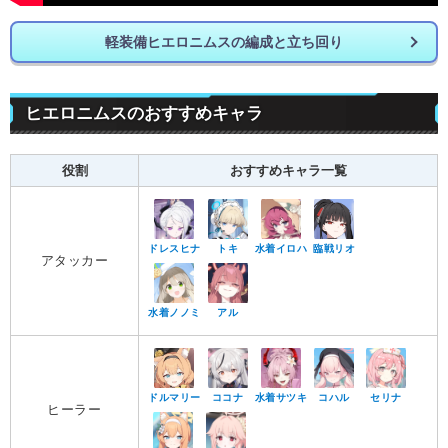
軽装備ヒエロニムスの編成と立ち回り
ヒエロニムスのおすすめキャラ
役割
おすすめキャラ一覧
ドレスヒナ
トキ
水着イロハ
臨戦リオ
アタッカー
水着ノノミ
アル
ドルマリー
ココナ
水着サツキ
コハル
セリナ
ヒーラー