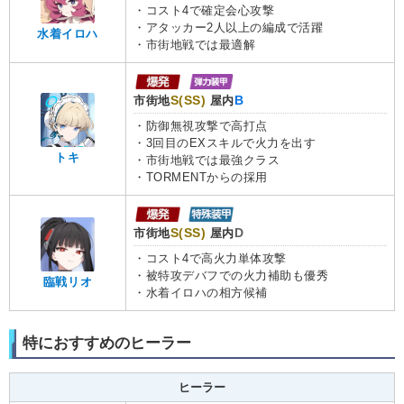
・コスト4で確定会心攻撃
・アタッカー2人以上の編成で活躍
水着イロハ
・市街地戦では最適解
S(SS)
B
市街地
屋内
・防御無視攻撃で高打点
・3回目のEXスキルで火力を出す
トキ
・市街地戦では最強クラス
・TORMENTからの採用
S(SS)
D
市街地
屋内
・コスト4で高火力単体攻撃
・被特攻デバフでの火力補助も優秀
臨戦リオ
・水着イロハの相方候補
特におすすめのヒーラー
ヒーラー