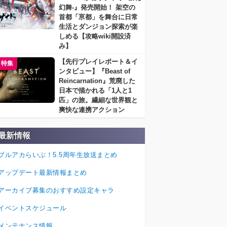
幻舞-』発売開始！ 架空の
首都「亰都」を舞台に日常
生活とダンジョン探索が楽
しめる【攻略wiki開設済
み】
【先行プレイレポート＆イ
特集
ンタビュー】『Beast of
Reincarnation』荒廃した
日本で描かれる「1人と1
匹」の旅。繊細な世界観と
爽快な連携アクション
最新情報
ブルアカらいぶ！5.5周年生放送まとめ
アップデート最新情報まとめ
アーカイブ募集のおすすめ設定キャラ
イベントスケジュール
メンテナンス情報