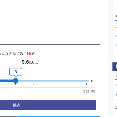
みんなの採点数
495
件
9.6
/
10
点
8
10
採点