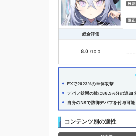
役割
適正
総合評価
8.0
/10.0
EXで2023%の単体攻撃
デバフ状態の敵に88.5%分の追加
自身のNSで防御デバフを付与可能
コンテンツ別の適性