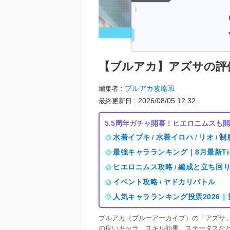
【ブルアカ】
アズサの評
ブルアカ攻略班
編集者
2026/08/05 12:32
最終更新日
5.5周年ガチャ開幕！ヒエロニムスも
水着イブキ
水着イロハ
リオ
制
/
/
/
最強キャラランキング｜8月最新Ti
ヒエロニムス攻略
編成と立ち回
/
イベント攻略
ヤドカリバトル
/
人気キャラランキング投票2026
ブルアカ（ブルーアーカイブ）の「アズサ
の良いキャラ、スキル効果、ステータスな