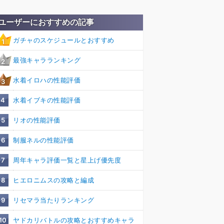
ユーザーにおすすめの記事
ガチャのスケジュールとおすすめ
1
最強キャラランキング
2
水着イロハの性能評価
3
4
水着イブキの性能評価
5
リオの性能評価
6
制服ネルの性能評価
7
周年キャラ評価一覧と星上げ優先度
8
ヒエロニムスの攻略と編成
9
リセマラ当たりランキング
10
ヤドカリバトルの攻略とおすすめキャラ