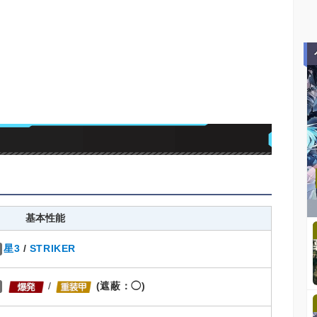
基本性能
星3
/
STRIKER
/
(遮蔽：◯)