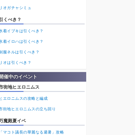
リオガチャシミュ
引くべき？
水着イブキは引くべき？
水着イロハは引くべき？
制服ネルは引くべき？
リオは引くべき？
開催中のイベント
市街地ヒエロニムス
ヒエロニムスの攻略と編成
市街地ヒエロニムスの立ち回り
万魔殿夏イベ
「マコト議長の華麗なる避暑」攻略