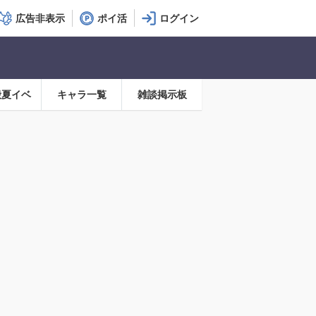
広告非表示
ポイ活
殿夏イベ
キャラ一覧
雑談掲示板