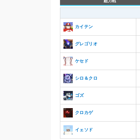
総力戦
カイテン
グレゴリオ
ケセド
シロ＆クロ
ゴズ
クロカゲ
イェソド