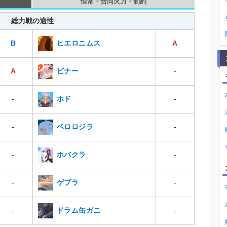
恒常・合同火力・制約
総力戦の適性
ヒエロニムス
B
A
ビナー
A
-
ホド
-
-
ペロロジラ
-
-
ホバクラ
-
-
ゲブラ
-
-
ドラム缶ガニ
-
-