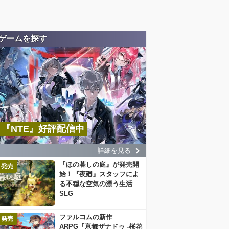
ゲームを探す
『NTE』好評配信中
詳細を見る
『ほの暮しの庭』が発売開
発売
始！『夜廻』スタッフによ
る不穏な空気の漂う生活
SLG
ファルコムの新作
発売
ARPG『亰都ザナドゥ -桜花