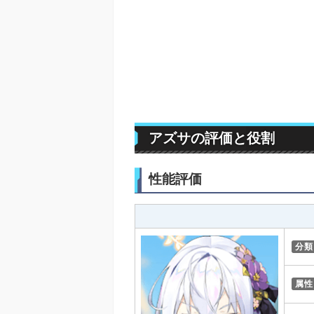
アズサの評価と役割
性能評価
分類
属性