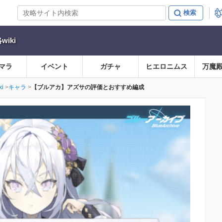
iki
マラ
イベント
ガチャ
ヒエロニムス
万魔
i
キャラ
【ブルアカ】アズサの評価とおすすめ編成