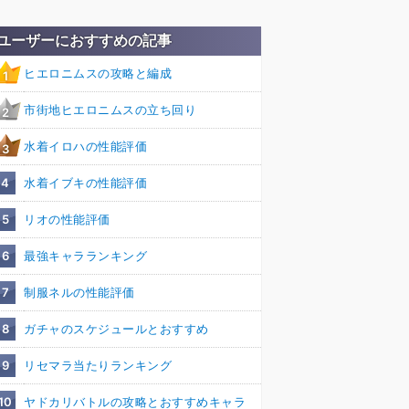
ユーザーにおすすめの記事
ヒエロニムスの攻略と編成
1
市街地ヒエロニムスの立ち回り
2
水着イロハの性能評価
3
4
水着イブキの性能評価
5
リオの性能評価
6
最強キャラランキング
7
制服ネルの性能評価
8
ガチャのスケジュールとおすすめ
9
リセマラ当たりランキング
10
ヤドカリバトルの攻略とおすすめキャラ