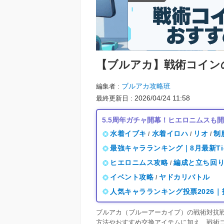
【ブルアカ】
戦術コイン
ブルアカ攻略班
編集者
2026/04/24 11:58
最終更新日
5.5周年ガチャ開幕！ヒエロニムスも
水着イブキ
水着イロハ
リオ
制
/
/
/
最強キャラランキング｜8月最新Ti
ヒエロニムス攻略
編成と立ち回
/
イベント攻略
ヤドカリバトル
/
人気キャラランキング投票2026
ブルアカ（ブルーアーカイブ）の戦術対抗
方法やおすすめ交換アイテムに加え、戦術