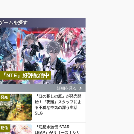
ゲームを探す
『NTE』好評配信中
詳細を見る
『ほの暮しの庭』が発売開
発売
始！『夜廻』スタッフによ
る不穏な空気の漂う生活
SLG
『幻想水滸伝 STAR
配信
LEAP』がリリース！シリ