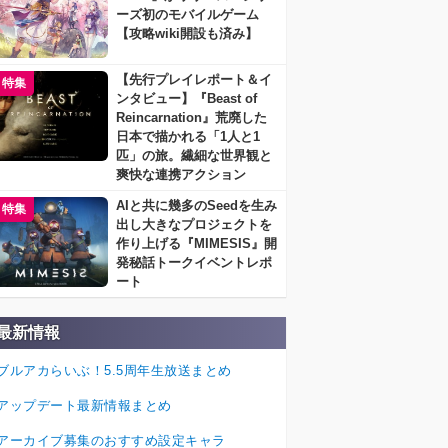
ーズ初のモバイルゲーム
【攻略wiki開設も済み】
【先行プレイレポート＆イ
特集
ンタビュー】『Beast of
Reincarnation』荒廃した
日本で描かれる「1人と1
匹」の旅。繊細な世界観と
爽快な連携アクション
AIと共に幾多のSeedを生み
特集
出し大きなプロジェクトを
作り上げる『MIMESIS』開
発秘話トークイベントレポ
ート
最新情報
ブルアカらいぶ！5.5周年生放送まとめ
アップデート最新情報まとめ
アーカイブ募集のおすすめ設定キャラ