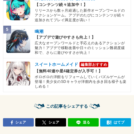
【コンテンツ続々追加中！】
リリースから数ヶ月経過した新作オープンワールドの
アクションゲーム。アプデのたびにコンテンツが続々
追加されてプレイ満足度が高い！
5
鳴潮
【アプデで遊びやすさも向上！】
広大なオープンワールドと手応えのあるアクションが
魅力！アプデで移動改善や日々のミッション難易度緩
和で、さらに遊びやすさが向上！
スイートホームメイド
編集部おすすめ
【無料40連や星4確定券が入手可！】
ボロボロの洋館をリフォームしていくパズルゲームが
登場！美少女のSDキャラが洋館内を歩き回る様子も楽
しめる！
この記事をシェアする
シェア
シェア
送る
はてブ