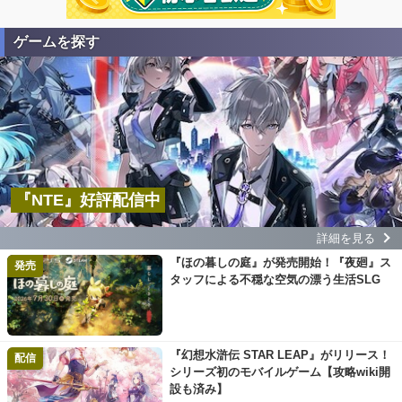
ゲームを探す
『NTE』好評配信中
詳細を見る
『ほの暮しの庭』が発売開始！『夜廻』ス
発売
タッフによる不穏な空気の漂う生活SLG
『幻想水滸伝 STAR LEAP』がリリース！
配信
シリーズ初のモバイルゲーム【攻略wiki開
設も済み】