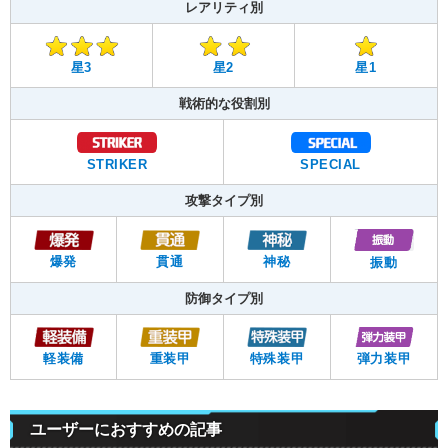
レアリティ別
星3
星2
星1
戦術的な役割別
STRIKER
SPECIAL
攻撃タイプ別
爆発
貫通
神秘
振動
防御タイプ別
軽装備
重装甲
特殊装甲
弾力装甲
ユーザーにおすすめの記事