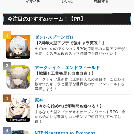
イマイチ
いいね
指摘する
今注目のおすすめゲーム！【PR】
1
ゼンレスゾーンゼロ
【2周年大型アプデで強キャラ実装！】
HoYoverseのアクションRPGが2周年の大型アプデが
実装！システム改善スキマ時間でも遊びやすい！
2
アークナイツ：エンドフィールド
【戦闘も工業発展も自由自在！】
アークナイツ最新作は圧倒的人気の注目作！こだわり
抜かれたキャラと重厚な世界観のオープンワールドを
満喫しよう！
3
原神
【今から始めれば何時間も遊べる！】
まもなく大型アプデが来るオープンワールドRPG！今
から始めれば豊富なコンテンツで何時間も遊べてお
得！
4
NTE:Neverness to Everness