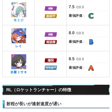
7.5
/10.0
最強評価
：
モミジ
8.0
/10.0
最強評価
：
レイ
8.5
/10.0
最強評価
：
水着ミサキ
RL（ロケットランチャー）の特徴
射程が長いが連射速度が遅い