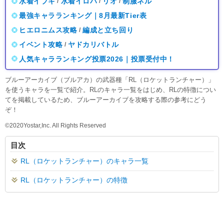
水着イブキ
水着イロハ
リオ
制服ネル
/
/
/
最強キャラランキング｜8月最新Tier表
ヒエロニムス攻略
編成と立ち回り
/
イベント攻略
ヤドカリバトル
/
人気キャラランキング投票2026｜投票受付中！
ブルーアーカイブ（ブルアカ）の武器種「RL（ロケットランチャー）」
を使うキャラを一覧で紹介。RLのキャラ一覧をはじめ、RLの特徴につい
てを掲載しているため、ブルーアーカイブを攻略する際の参考にどう
ぞ！
©2020Yostar,Inc. All Rights Reserved
目次
RL（ロケットランチャー）のキャラ一覧
RL（ロケットランチャー）の特徴