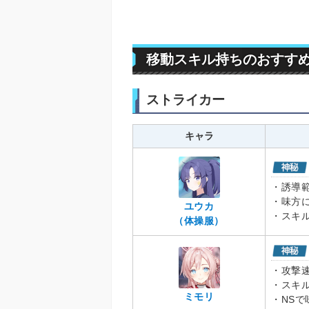
移動スキル持ちのおすす
ストライカー
キャラ
・誘導
・味方
ユウカ
・スキ
（体操服）
・攻撃
・スキ
ミモリ
・NSで