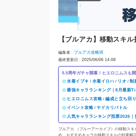
【ブルアカ】
移動スキル
ブルアカ攻略班
編集者
2025/06/06 14:08
最終更新日
5.5周年ガチャ開幕！ヒエロニムスも
水着イブキ
水着イロハ
リオ
制
/
/
/
最強キャラランキング｜8月最新Ti
ヒエロニムス攻略
編成と立ち回
/
イベント攻略
ヤドカリバトル
/
人気キャラランキング投票2026
ブルアカ （ブルーアーカイブ）の移動ス
め、おすすめキャラや移動スキルの効果解