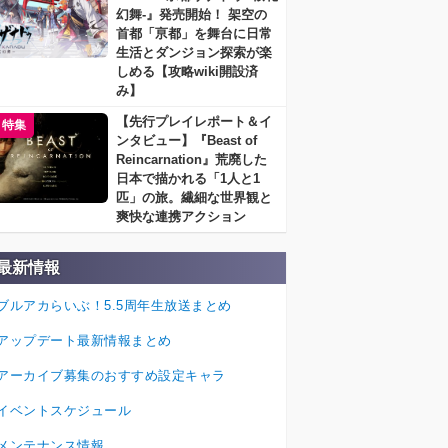
幻舞-』発売開始！ 架空の
首都「亰都」を舞台に日常
生活とダンジョン探索が楽
しめる【攻略wiki開設済
み】
【先行プレイレポート＆イ
特集
ンタビュー】『Beast of
Reincarnation』荒廃した
日本で描かれる「1人と1
匹」の旅。繊細な世界観と
爽快な連携アクション
最新情報
ブルアカらいぶ！5.5周年生放送まとめ
アップデート最新情報まとめ
アーカイブ募集のおすすめ設定キャラ
イベントスケジュール
メンテナンス情報