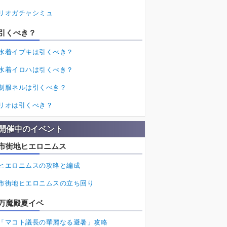
リオガチャシミュ
引くべき？
水着イブキは引くべき？
水着イロハは引くべき？
制服ネルは引くべき？
リオは引くべき？
開催中のイベント
市街地ヒエロニムス
ヒエロニムスの攻略と編成
市街地ヒエロニムスの立ち回り
万魔殿夏イベ
「マコト議長の華麗なる避暑」攻略