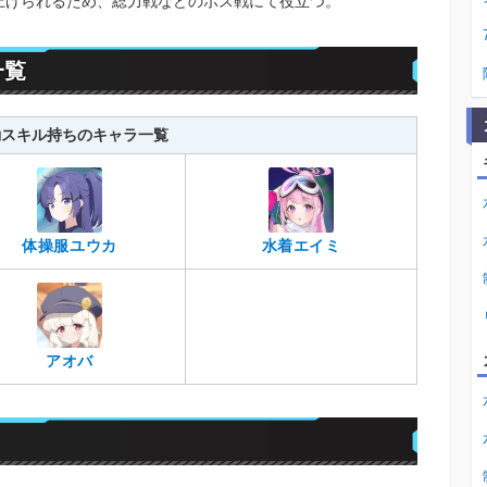
を上げられるため、総力戦などのボス戦にて役立つ。
一覧
動スキル持ちのキャラ一覧
体操服ユウカ
水着エイミ
アオバ