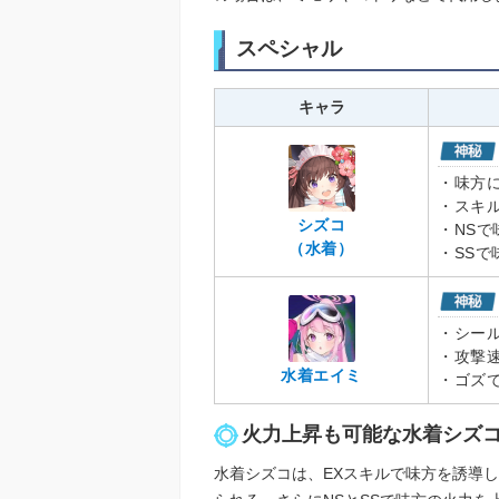
スペシャル
キャラ
・味方
・スキ
シズコ
・NSで
（水着）
・SS
・シー
・攻撃
水着エイミ
・ゴズ
火力上昇も可能な水着シズ
水着シズコは、EXスキルで味方を誘導