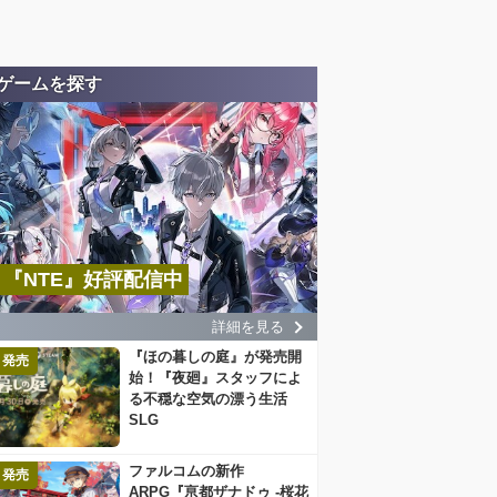
ゲームを探す
『NTE』好評配信中
詳細を見る
『ほの暮しの庭』が発売開
発売
始！『夜廻』スタッフによ
る不穏な空気の漂う生活
SLG
ファルコムの新作
発売
ARPG『亰都ザナドゥ -桜花