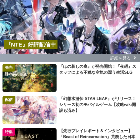
『NTE』好評配信中
詳細を見る
『ほの暮しの庭』が発売開始！『夜廻』ス
発売
タッフによる不穏な空気の漂う生活SLG
『幻想水滸伝 STAR LEAP』がリリース！
配信
シリーズ初のモバイルゲーム【攻略wiki開
設も済み】
【先行プレイレポート＆インタビュー】
特集
『Beast of Reincarnation』荒廃した日本