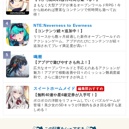
まもなく大型アプデが来るオープンワールドRPG！今
から始めれば豊富なコンテンツで何時間も遊べてお
得！
4
NTE:Neverness to Everness
【コンテンツ続々追加中！】
リリースから数ヶ月経過した新作オープンワールドの
アクションゲーム。アプデのたびにコンテンツが続々
追加されてプレイ満足度が高い！
5
鳴潮
【アプデで遊びやすさも向上！】
広大なオープンワールドと手応えのあるアクションが
魅力！アプデで移動改善や日々のミッション難易度緩
和で、さらに遊びやすさが向上！
スイートホームメイド
編集部おすすめ
【無料40連や星4確定券が入手可！】
ボロボロの洋館をリフォームしていくパズルゲームが
登場！美少女のSDキャラが洋館内を歩き回る様子も楽
しめる！
この記事をシェアする