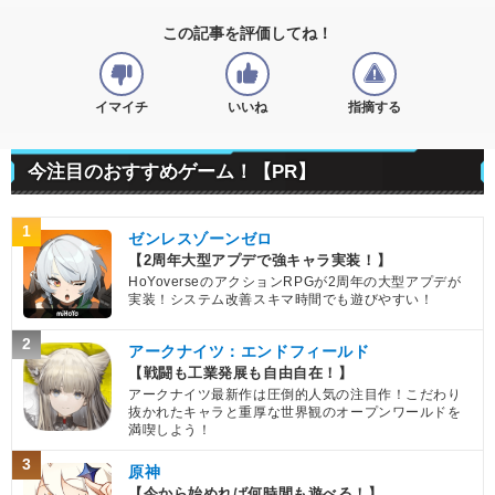
この記事を評価してね！
イマイチ
いいね
指摘する
今注目のおすすめゲーム！【PR】
1
ゼンレスゾーンゼロ
【2周年大型アプデで強キャラ実装！】
HoYoverseのアクションRPGが2周年の大型アプデが
実装！システム改善スキマ時間でも遊びやすい！
2
アークナイツ：エンドフィールド
【戦闘も工業発展も自由自在！】
アークナイツ最新作は圧倒的人気の注目作！こだわり
抜かれたキャラと重厚な世界観のオープンワールドを
満喫しよう！
3
原神
【今から始めれば何時間も遊べる！】