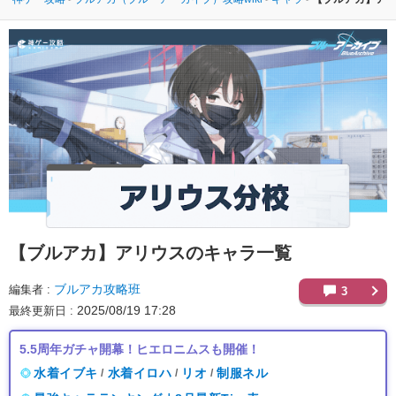
【ブルアカ】
アリウスのキャラ一覧
ブルアカ攻略班
編集者
3
2025/08/19 17:28
最終更新日
5.5周年ガチャ開幕！ヒエロニムスも開催！
水着イブキ
水着イロハ
リオ
制服ネル
/
/
/