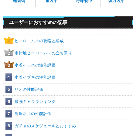
軽装備
重装甲
特殊装甲
弾力装甲
ユーザーにおすすめの記事
ヒエロニムスの攻略と編成
1
市街地ヒエロニムスの立ち回り
2
水着イロハの性能評価
3
4
水着イブキの性能評価
5
リオの性能評価
6
最強キャラランキング
7
制服ネルの性能評価
8
ガチャのスケジュールとおすすめ