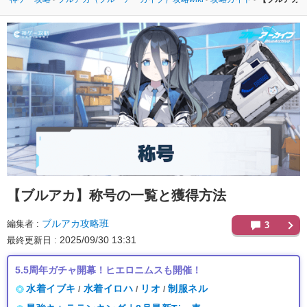
【ブルアカ】
称号の一覧と獲得方法
ブルアカ攻略班
編集者
3
2025/09/30 13:31
最終更新日
5.5周年ガチャ開幕！ヒエロニムスも開催！
水着イブキ
水着イロハ
リオ
制服ネル
/
/
/