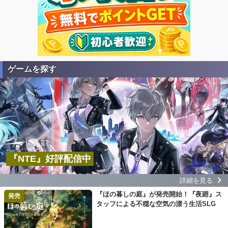
ゲームを探す
『NTE』好評配信中
詳細を見る
『ほの暮しの庭』が発売開始！『夜廻』ス
発売
タッフによる不穏な空気の漂う生活SLG