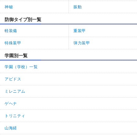
神秘
振動
防御タイプ別一覧
軽装備
重装甲
特殊装甲
弾力装甲
学園別一覧
学園（学校）一覧
アビドス
ミレニアム
ゲヘナ
トリニティ
山海経