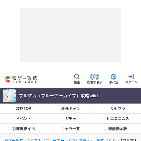
広告非表示
ポイ活
ブルアカ（ブルーアーカイブ）攻略wiki
攻略TOP
最強キャラ
リセマラ
イベント
ガチャ
ヒエロニムス
万魔殿夏イベ
キャラ一覧
雑談掲示板
神ゲー攻略
ブルアカ（ブルーアーカイブ）攻略wiki
攻略ガイド
【ブルアカ