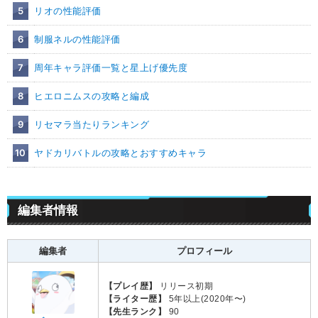
5
リオの性能評価
6
制服ネルの性能評価
7
周年キャラ評価一覧と星上げ優先度
8
ヒエロニムスの攻略と編成
9
リセマラ当たりランキング
10
ヤドカリバトルの攻略とおすすめキャラ
編集者情報
編集者
プロフィール
【プレイ歴】
リリース初期
【ライター歴】
5年以上(2020年〜)
【先生ランク】
90