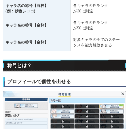
キャラ名の称号【白枠】
各キャラの絆ランク
(例：砂狼シロコ)
が20に到達
各キャラの絆ランク
キャラ名の称号【金枠】
が50に到達
対象キャラの全てのステー
キャラ名の称号【金枠】
タスを能力解放させる
称号とは？
プロフィールで個性を出せる