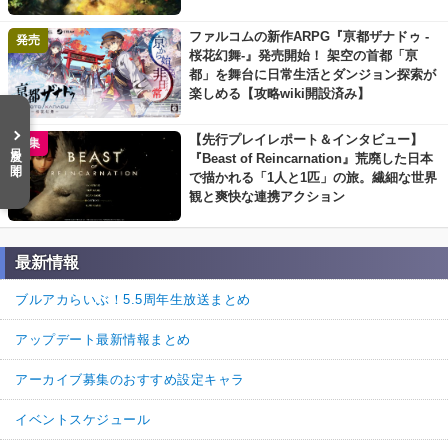
ファルコムの新作ARPG『亰都ザナドゥ -
発売
桜花幻舞-』発売開始！ 架空の首都「亰
都」を舞台に日常生活とダンジョン探索が
楽しめる【攻略wiki開設済み】
【先行プレイレポート＆インタビュー】
特集
目次を開く
『Beast of Reincarnation』荒廃した日本
で描かれる「1人と1匹」の旅。繊細な世界
観と爽快な連携アクション
最新情報
ブルアカらいぶ！5.5周年生放送まとめ
アップデート最新情報まとめ
アーカイブ募集のおすすめ設定キャラ
イベントスケジュール