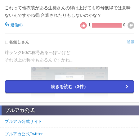
これって他衣装がある生徒さんの絆は上げても称号獲得では意味
ないんですかね🤔 合算されたりもしないのかな？
1
0
返信
(0)
名無しさん
通報
1.
絆ランク50の称号あるっぽいけど
それ以上の称号もあるんですかね...
続きを読む（3件）
ブルアカ公式
1
0
返信
(1)
ブルアカ公式サイト
3.
名無しさん
通報
ブルアカ公式Twitter