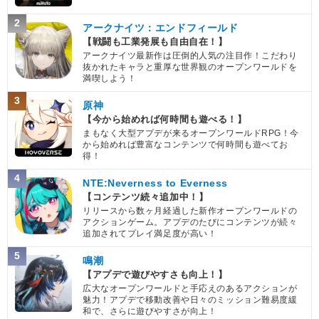
2
アークナイツ：エンドフィールド
【戦闘も工業発展も自由自在！】
アークナイツ最新作は圧倒的人気の注目作！こだわり
抜かれたキャラと重厚な世界観のオープンワールドを
満喫しよう！
3
原神
【今から始めれば何時間も遊べる！】
まもなく大型アプデが来るオープンワールドRPG！今
から始めれば豊富なコンテンツで何時間も遊べてお
得！
4
NTE:Neverness to Everness
【コンテンツ続々追加中！】
リリースから数ヶ月経過した新作オープンワールドの
アクションゲーム。アプデのたびにコンテンツが続々
追加されてプレイ満足度が高い！
5
鳴潮
【アプデで遊びやすさも向上！】
広大なオープンワールドと手応えのあるアクションが
魅力！アプデで移動改善や日々のミッション難易度緩
和で、さらに遊びやすさが向上！