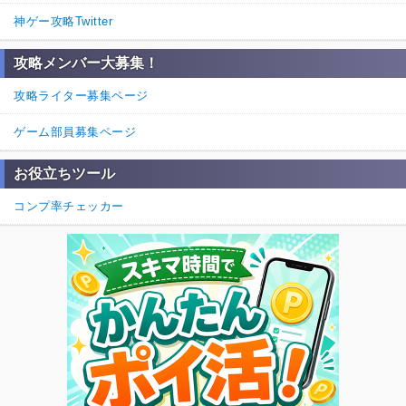
>>1

神ゲー攻略Twitter
絆100になるとピンク色の称号になるよ
1
0
返信
攻略メンバー大募集！
攻略ライター募集ページ
ゲーム部員募集ページ
お役立ちツール
コンプ率チェッカー