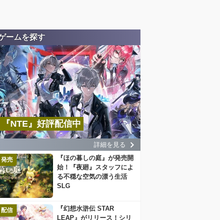
ゲームを探す
『NTE』好評配信中
詳細を見る
『ほの暮しの庭』が発売開
発売
始！『夜廻』スタッフによ
る不穏な空気の漂う生活
SLG
『幻想水滸伝 STAR
配信
LEAP』がリリース！シリ