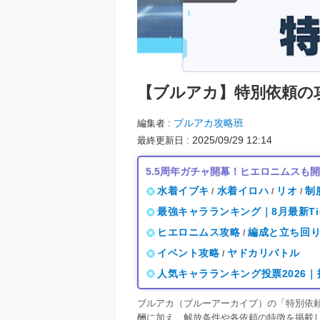
【ブルアカ】
特別依頼の
ブルアカ攻略班
編集者
2025/09/29 12:14
最終更新日
5.5周年ガチャ開幕！ヒエロニムスも
水着イブキ
水着イロハ
リオ
制
/
/
/
最強キャラランキング｜8月最新Ti
ヒエロニムス攻略
編成と立ち回
/
イベント攻略
ヤドカリバトル
/
人気キャラランキング投票2026
ブルアカ（ブルーアーカイブ）の「特別依
酬に加え、解放条件や各依頼の特徴を掲載