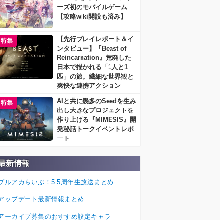
ーズ初のモバイルゲーム
【攻略wiki開設も済み】
【先行プレイレポート＆イ
特集
ンタビュー】『Beast of
Reincarnation』荒廃した
日本で描かれる「1人と1
匹」の旅。繊細な世界観と
爽快な連携アクション
AIと共に幾多のSeedを生み
特集
出し大きなプロジェクトを
作り上げる『MIMESIS』開
発秘話トークイベントレポ
ート
最新情報
ブルアカらいぶ！5.5周年生放送まとめ
アップデート最新情報まとめ
アーカイブ募集のおすすめ設定キャラ