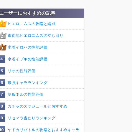
ユーザーにおすすめの記事
ヒエロニムスの攻略と編成
1
市街地ヒエロニムスの立ち回り
2
水着イロハの性能評価
3
4
水着イブキの性能評価
5
リオの性能評価
6
最強キャラランキング
7
制服ネルの性能評価
8
ガチャのスケジュールとおすすめ
9
リセマラ当たりランキング
10
ヤドカリバトルの攻略とおすすめキャラ