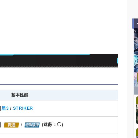
基本性能
星3
/
STRIKER
/
(遮蔽：◯)