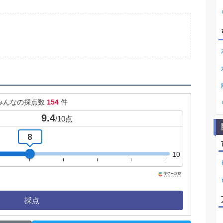
みんなの採点数
154
件
9.4
/
10
点
8
10
採点