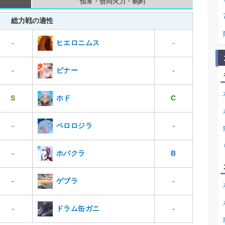
恒常・合同火力・制約
総力戦の適性
ヒエロニムス
-
-
ビナー
-
-
ホド
S
C
ペロロジラ
-
-
ホバクラ
-
B
ゲブラ
-
-
ドラム缶ガニ
-
-