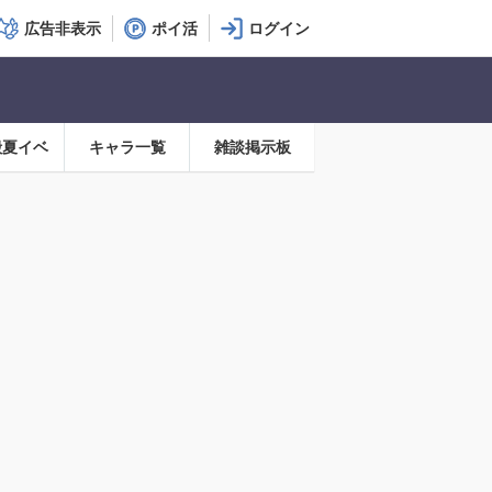
広告非表示
ポイ活
殿夏イベ
キャラ一覧
雑談掲示板