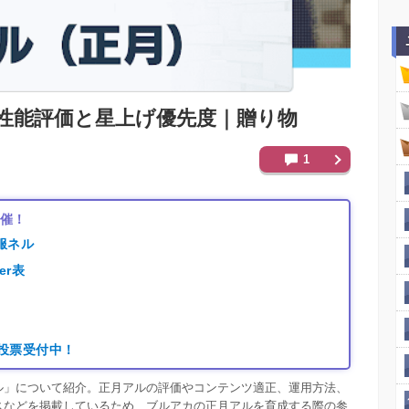
性能評価と星上げ優先度｜贈り物
1
開催！
服ネル
er表
り
｜投票受付中！
ル」について紹介。正月アルの評価やコンテンツ適正、運用方法、
スなどを掲載しているため、ブルアカの正月アルを育成する際の参