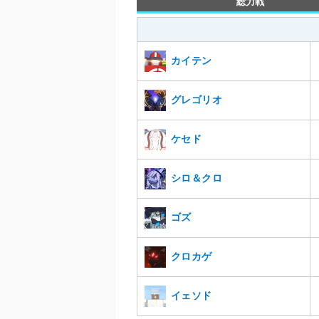
総力戦
カイテン
グレゴリオ
ケセド
シロ＆クロ
ゴズ
クロカゲ
イェソド