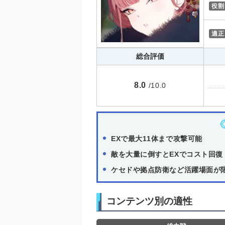
役割
適正
総合評価
8.0
/10.0
EXで最大11体まで攻撃可能
敵を大量に倒すとEXでコスト回復
ケセドや拠点防衛など活躍場面が
コンテンツ別の適性