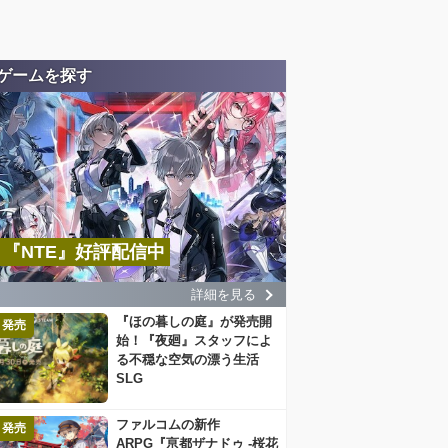
ゲームを探す
『NTE』好評配信中
詳細を見る
『ほの暮しの庭』が発売開
発売
始！『夜廻』スタッフによ
る不穏な空気の漂う生活
SLG
ファルコムの新作
発売
ARPG『亰都ザナドゥ -桜花