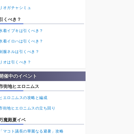
リオガチャシミュ
引くべき？
水着イブキは引くべき？
水着イロハは引くべき？
制服ネルは引くべき？
リオは引くべき？
開催中のイベント
市街地ヒエロニムス
ヒエロニムスの攻略と編成
市街地ヒエロニムスの立ち回り
万魔殿夏イベ
「マコト議長の華麗なる避暑」攻略