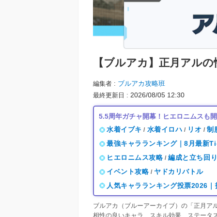
【ブルアカ】
正月アルの
ブルアカ攻略班
編集者
2026/08/05 12:30
最終更新日
5.5周年ガチャ開幕！ヒエロニムスも
水着イブキ
水着イロハ
リオ
制
/
/
/
最強キャラランキング｜8月最新Ti
ヒエロニムス攻略
編成と立ち回
/
イベント攻略
ヤドカリバトル
/
人気キャラランキング投票2026
ブルアカ（ブルーアーカイブ）の「正月ア
相性の良いキャラ、スキル効果、ステータ