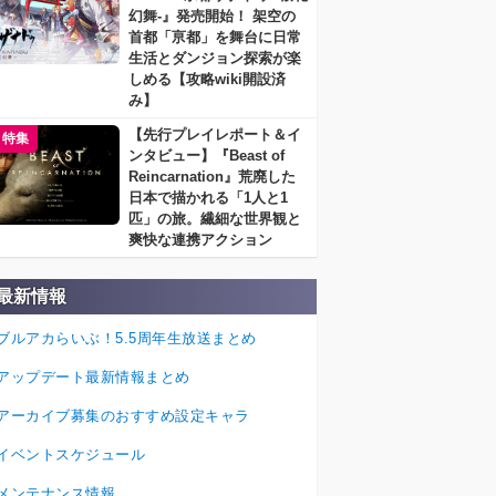
幻舞-』発売開始！ 架空の
首都「亰都」を舞台に日常
生活とダンジョン探索が楽
しめる【攻略wiki開設済
み】
【先行プレイレポート＆イ
特集
ンタビュー】『Beast of
Reincarnation』荒廃した
日本で描かれる「1人と1
匹」の旅。繊細な世界観と
爽快な連携アクション
最新情報
ブルアカらいぶ！5.5周年生放送まとめ
アップデート最新情報まとめ
アーカイブ募集のおすすめ設定キャラ
イベントスケジュール
メンテナンス情報